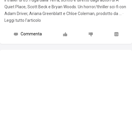
Il trailer di 65: Fuga dalla Terra, scritto e diretto dagli autori di A
Quiet Place, Scott Beck e Bryan Woods. Un horror/thriller sci-fi con
Adam Driver, Ariana Greenblatt e Chloe Coleman, prodotto da … ·
Leggi tutto l'articolo
Commenta