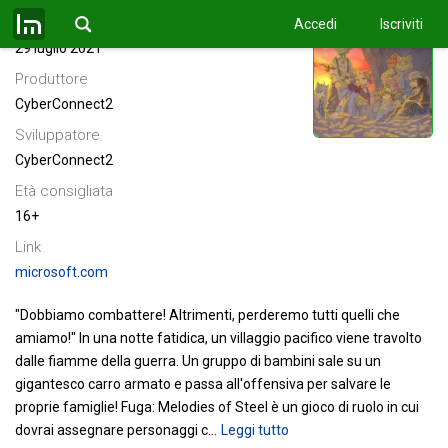
Data di uscita
Accedi
Iscriviti
29 luglio 2021
Produttore
CyberConnect2
Sviluppatore
CyberConnect2
Età consigliata
16+
Link
microsoft.com
"Dobbiamo combattere! Altrimenti, perderemo tutti quelli che
amiamo!"
In una notte fatidica, un villaggio pacifico viene travolto
dalle fiamme della guerra. Un gruppo di bambini sale su un
gigantesco carro armato e passa all'offensiva per salvare le
proprie famiglie!
Fuga: Melodies of Steel è un gioco di ruolo in cui
dovrai assegnare personaggi c
…
Leggi tutto