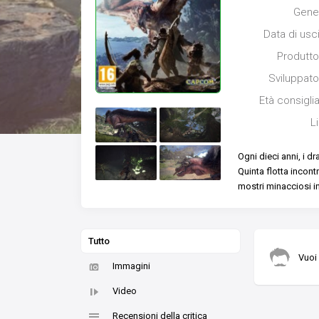
Gene
Data di usc
Produtto
Sviluppato
Età consigli
L
Ogni dieci anni, i d
Quinta flotta incont
mostri minacciosi in 
Tutto
Vuoi
Immagini
Video
Recensioni della critica