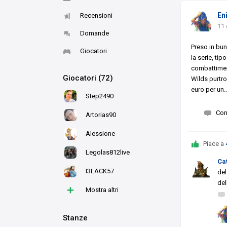
En
Recensioni
11 
Domande
Preso in bu
Giocatori
la serie, ti
combattiment
Giocatori (72)
Wilds purtro
euro per un
Step2490
Co
Artorias90
Alessione
Piace a
Legolas812live
Ca
I3LACK57
del
del
+
Mostra altri
Stanze