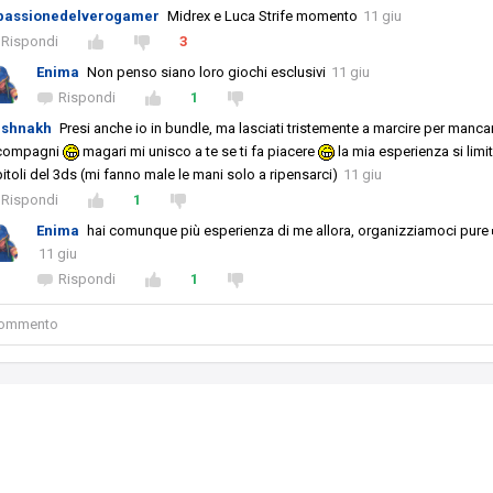
passionedelverogamer
Midrex e Luca Strife momento
11 giu
Rispondi
3
Enima
Non penso siano loro giochi esclusivi
11 giu
Rispondi
1
ishnakh
Presi anche io in bundle, ma lasciati tristemente a marcire per manc
 compagni
magari mi unisco a te se ti fa piacere
la mia esperienza si limit
itoli del 3ds (mi fanno male le mani solo a ripensarci)
11 giu
Rispondi
1
Enima
hai comunque più esperienza di me allora, organizziamoci pure
11 giu
Rispondi
1
 commento