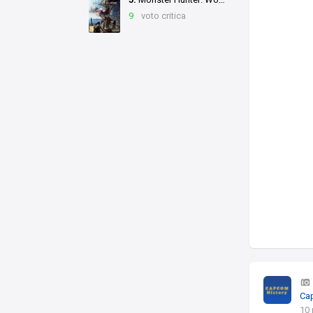
9
voto critica
Ca
10