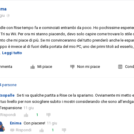
ima
giu
ndle con Rise tempo fa e cominciati entrambi da poco. Ho pochissime esperi
po Tri su Wii. Per ora mi stanno piacendo, devo solo capire come trovare lo stile 
o che mi piace di più. Se mi convinceranno del tutto prenderò anche le espan
ppo è invece al di fuori della portata del mio PC, uno dei primi titoli ad esserl
…
Leggi tutto
mmenta
Mi piace
Non mi piace
Condi
4 persone
tsopalle
Se ti va qualche partita a Rise ce la spariamo. Ovviamente mi metto 
 tuo livello per non sciogliere subito i mostri considerando che sono all'endg
l'espansione
11 giu
Rispondi
1
Enima
Con piacere!
11 giu
Rispondi
1