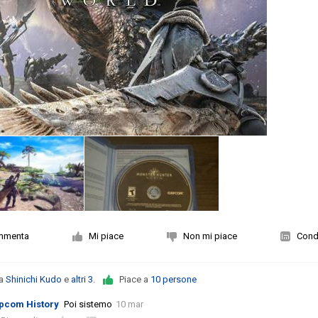
mmenta
Mi piace
Non mi piace
Condi
da
Shinichi Kudo
e
altri 3
.
Piace a
10 persone
pcom History
Poi sistemo
10 mar