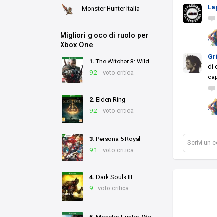
La
Monster Hunter Italia
Migliori gioco di ruolo per
Xbox One
Gr
1.
The Witcher 3: Wild Hunt
di
9.2
voto critica
cap
2.
Elden Ring
9.2
voto critica
3.
Persona 5 Royal
Scrivi un
9.1
voto critica
4.
Dark Souls III
9
voto critica
5.
Monster Hunter: World