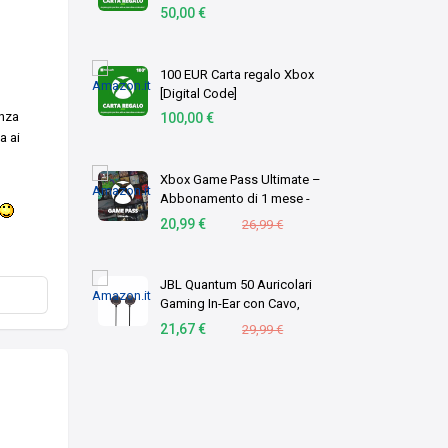
50,00 €
100 EUR Carta regalo Xbox
[Digital Code]
anza
100,00 €
a ai
Xbox Game Pass Ultimate –
Abbonamento di 1 mese -
Codice di download
20,99 €
26,99 €
JBL Quantum 50 Auricolari
Gaming In-Ear con Cavo,
Nero
21,67 €
29,99 €