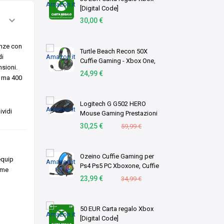
[Digital Code]
30,00 €
enze con
Turtle Beach Recon 50X
di
Cuffie Gaming - Xbox One,
sioni.
PS4, Nintendo Switch e PC
24,99 €
o, ma 400
Logitech G G502 HERO
vidi
Mouse Gaming Prestazioni
Elevate
30,25 €
59,99 €
Ozeino Cuffie Gaming per
equip
Ps4 Ps5 PC Xboxone, Cuffie
ame
con Microfono
23,99 €
34,99 €
Cancellazione del Rumore,
3D Surround Sound, Cuffie
Comfort con LED RGB
50 EUR Carta regalo Xbox
[Digital Code]