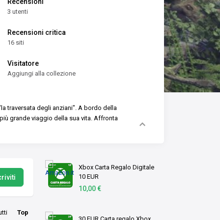
Recensioni
3 utenti
Recensioni critica
16 siti
Visitatore
Aggiungi alla collezione
a traversata degli anziani". A bordo della
 più grande viaggio della sua vita.
Affronta
Xbox Carta Regalo Digitale
10 EUR
riviti
10,00 €
utti
Top
30 EUR Carta regalo Xbox