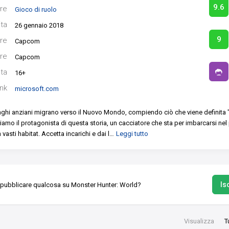
9.6
re
Gioco di ruolo
ita
26 gennaio 2018
9
re
Capcom
re
Capcom
ata
16+
ink
microsoft.com
raghi anziani migrano verso il Nuovo Mondo, compiendo ciò che viene definita "l
riamo il protagonista di questa storia, un cacciatore che sta per imbarcarsi nel
vasti habitat. Accetta incarichi e dai l
…
Leggi tutto
Isc
 pubblicare qualcosa su Monster Hunter: World?
Visualizza
T