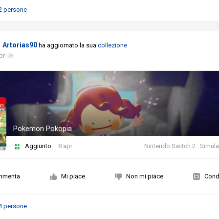
2 persone
Artorias90
ha aggiornato la sua
collezione
pr
Pokemon Pokopia
Aggiunto
8 apr
Nintendo Switch 2 · Simul
mmenta
Mi piace
Non mi piace
Condi
4 persone