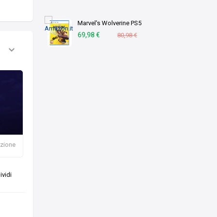
ecologico, Made in
Germany [Esc …
Marvel's Wolverine PS5
69,98 €
80,98 €
azione
vidi