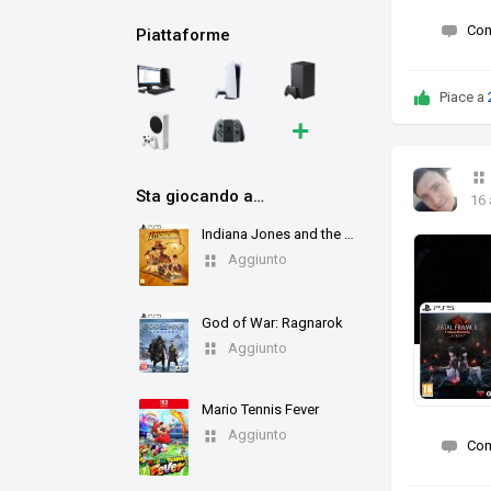
Co
Piattaforme
Piace a
+
Sta giocando a…
16 
Indiana Jones and the Great Circle
Aggiunto
God of War: Ragnarok
Aggiunto
Mario Tennis Fever
Aggiunto
Co