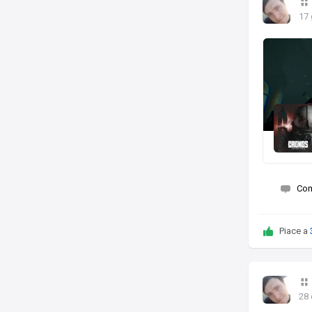
17
Co
Piace a
28 