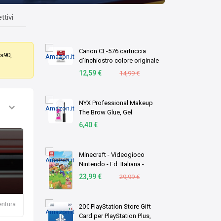
ttivi
Canon CL-576 cartuccia
as90,
d'inchiostro colore originale
1 pz C/M/Y (OEM Canon CL-
12,59 €
14,99 €
576 Tri-Colour Original
Standard Capacity Ink
Cartridge)
NYX Professional Makeup
The Brow Glue, Gel
Trasparente per
6,40 €
Sopracciglia Effetto
Laminazione, Per Ciglia
Scolpite dal Finish Naturale,
Minecraft - Videogioco
Fino a …
Nintendo - Ed. Italiana -
Versione su scheda
23,99 €
29,99 €
entura
20€ PlayStation Store Gift
Card per PlayStation Plus,