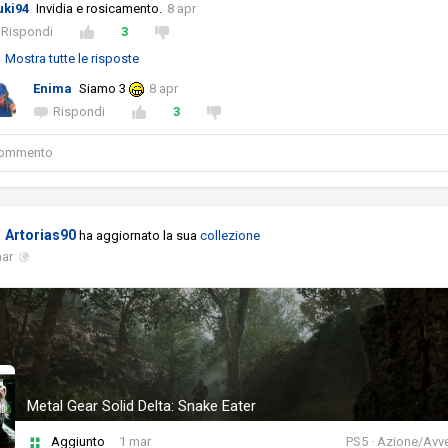
uki94
Invidia e rosicamento.
8 apr
Rispondi
3
Mostra tutte le risposte
Enima
Siamo 3
8 apr
Rispondi
3
 commento
Artorias90
ha aggiornato la sua
collezione
mar
Metal Gear Solid Delta: Snake Eater
Aggiunto
1 mar
PS5 · Azione/Avv