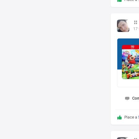
17 
Co
Piace a