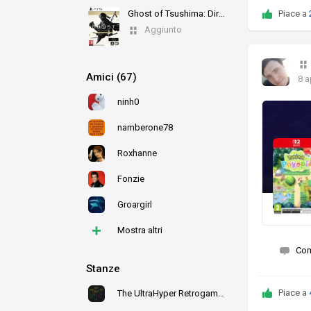
Piace a
Ghost of Tsushima: Director's Cut
Aggiunto
Amici (67)
8 a
ninh0
namberone78
Roxhanne
Fonzie
Groargirl
+
Mostra altri
Co
Stanze
Piace a
The UltraHyper Retrogaming Room