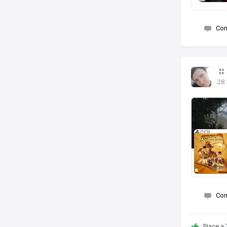
Co
28 
Co
Piace a