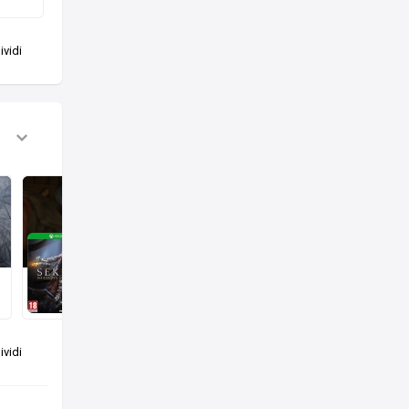
vidi
Sekiro: Shadows Die Twice
Finito
Aggiun
28 feb
28 feb
vidi