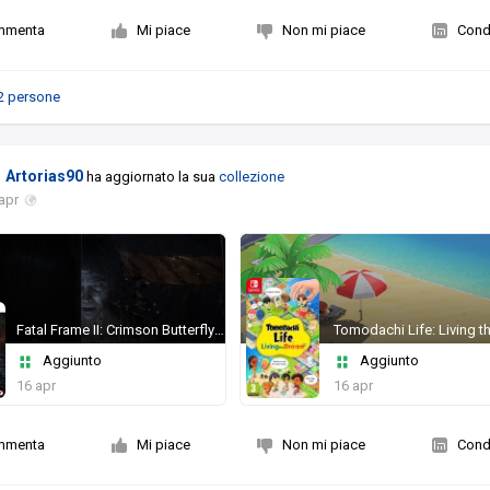
mmenta
Mi piace
Non mi piace
Condi
2 persone
Artorias90
ha aggiornato la sua
collezione
apr
Fatal Frame II: Crimson Butterfly REMAKE
Aggiunto
Aggiunto
16 apr
16 apr
mmenta
Mi piace
Non mi piace
Condi