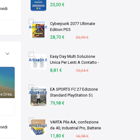
Account italiano [Codice per
20,00 €
vidi
email]
Cyberpunk 2077 Ultimate
Edition PS5
28,70 €
59,99 €
Easy Day Multi Soluzione
Unica Per Lenti A Contatto -
Duopack 2 X 360 ml
8,81 €
10,24 €
EA SPORTS FC 27 Edizione
Tomodachi Life: Living the Dream
Standard PlayStation 5 |
Disco | Videogiochi |
79,98 €
Italiano
VARTA Pile AA, confezione
vidi
da 40, Industrial Pro, Batterie
Alcaline, 1,5V, pacco di
11,80 €
16,98 €
stoccaggio in imballaggio