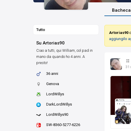
Bacheca
Tutto
Artorias90
c
aggiungilo a
Su Artorias90
Ciao a tutti, qui William, col pad in
mano da quando ho 4 anni. A
presto!
31
36 anni
Genova
LordWillys
DarkLordWillys
LordWillys90
SW-8360-5277-6226