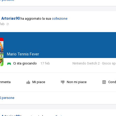
Artorias90
ha aggiornato la sua
collezione
feb
Mario Tennis Fever
Ci sta giocando
17 feb
Nintendo Switch 2 · Gioco sp
mmenta
Mi piace
Non mi piace
Condi
5 persone