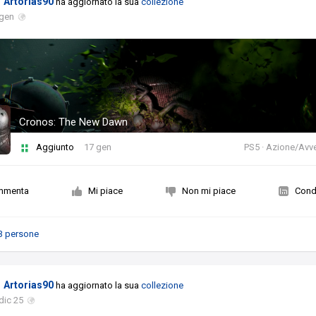
Artorias90
ha aggiornato la sua
collezione
 gen
Cronos: The New Dawn
Aggiunto
17 gen
PS5 · Azione/Avv
mmenta
Mi piace
Non mi piace
Condi
3 persone
Artorias90
ha aggiornato la sua
collezione
dic 25