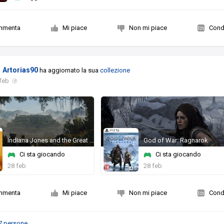
mmenta
Mi piace
Non mi piace
Condi
Artorias90
ha aggiornato la sua
collezione
feb
Indiana Jones and the Great Circle
God of War: Ragnarok
Ci sta giocando
Ci sta giocando
28 feb
28 feb
mmenta
Mi piace
Non mi piace
Condi
7 persone