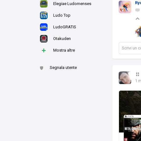
Ry
Elegiae Ludomenses
Ludo Top
LudoGRATIS
Otakuden
Scrivi un
+
Mostra altre
Segnala utente
1 