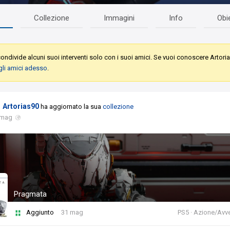
Collezione
Immagini
Info
Obie
ondivide alcuni suoi interventi solo con i suoi amici. Se vuoi conoscere Artori
gli amici adesso
.
Artorias90
ha aggiornato la sua
collezione
 mag
Pragmata
Aggiunto
31 mag
PS5 · Azione/Avv