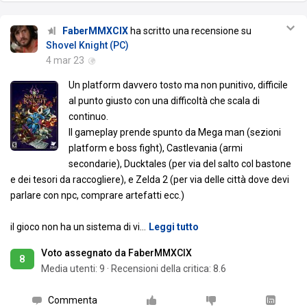
FaberMMXCIX
ha scritto una recensione su
Shovel Knight (PC)
4 mar 23
Un platform davvero tosto ma non punitivo, difficile
al punto giusto con una difficoltà che scala di
continuo.
Il gameplay prende spunto da Mega man (sezioni
platform e boss fight), Castlevania (armi
secondarie), Ducktales (per via del salto col bastone
e dei tesori da raccogliere), e Zelda 2 (per via delle città dove devi
parlare con npc, comprare artefatti ecc.)
il gioco non ha un sistema di vi
…
Leggi tutto
Voto assegnato da FaberMMXCIX
8
Media utenti:
9
·
Recensioni della critica: 8.6
Commenta