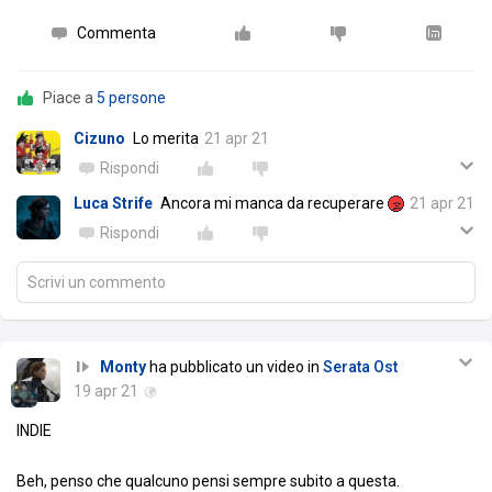
Commenta
Piace a
5 persone
Cizuno
Lo merita
21 apr 21
Rispondi
Luca Strife
Ancora mi manca da recuperare
21 apr 21
Rispondi
Scrivi un commento
Monty
ha pubblicato un video in
Serata Ost
19 apr 21
INDIE
Beh, penso che qualcuno pensi sempre subito a questa.