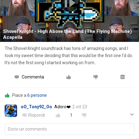
Shovel Knight - High Above the Land (The Flying Machine)
Acapella
The Shovel Knight soundtrack has tons of amazing songs, and I
took my sweet time deciding that this would be the first one I'd do.
It's not the first song I started working on from..
Commenta
Piace a
6 persone
oO_Tony92_Oo
Adoro❤️
2 ott 23
Rispondi
1
Scrivi un commento