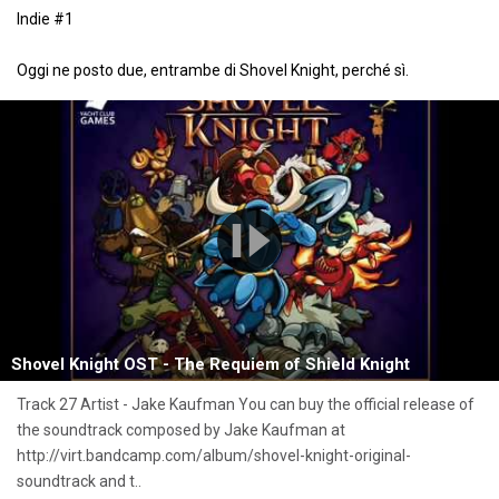
Indie #1
Oggi ne posto due, entrambe di Shovel Knight, perché sì.
Shovel Knight OST - The Requiem of Shield Knight
Track 27 Artist - Jake Kaufman You can buy the official release of
the soundtrack composed by Jake Kaufman at
http://virt.bandcamp.com/album/shovel-knight-original-
soundtrack and t..