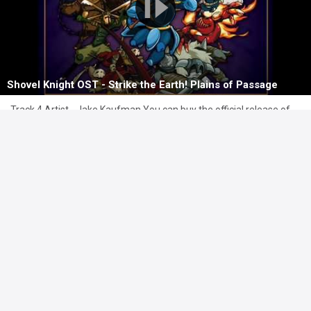
Shovel Knight OST - Strike the Earth! Plains of Passage
Track 4 Artist - Jake Kaufman You can buy the official release of
the soundtrack composed by Jake Kaufman at
http://virt.bandcamp.com/album/shovel-knight-original-
soundtrack and th..
Commenta
Piace a
6 persone
Cizuno
ha pubblicato un video in
Serata Ost
18 mar 21