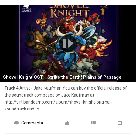
Shovel Knight OST - Strike the Earth! Plains of Passage
Track 4 Artist - Jake Kaufman You can buy the official release of
the soundtrack composed by Jake Kaufman at
http://virt.bandcamp.com/album/shovel-knight-original-
soundtrack and th..
Commenta