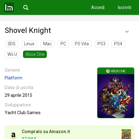
Accedi
Iscriviti
Shovel Knight
3DS
Linux
Mac
PC
PS Vita
PS3
PS4
Wii U
Xbox One
Genere
Platform
Data di uscita
29 aprile 2015
Sviluppatore
Yacht Club Games
Compralo su Amazon.it