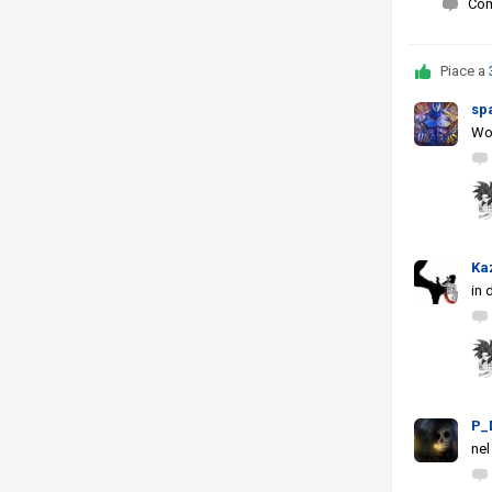
Co
Piace a
sp
Won
Ka
in 
P_
ne