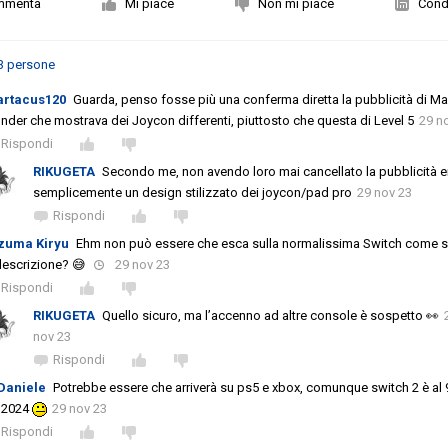
mmenta
Mi piace
Non mi piace
Condi
3 persone
artacus120
Guarda, penso fosse più una conferma diretta la pubblicità di Ma
der che mostrava dei Joycon differenti, piuttosto che questa di Level 5
29 n
Rispondi
RIKUGETA
Secondo me, non avendo loro mai cancellato la pubblicità e
semplicemente un design stilizzato dei joycon/pad pro
29 nov 23
Rispondi
zuma Kiryu
Ehm non può essere che esca sulla normalissima Switch come sc
descrizione? 😅
29 nov 23
Rispondi
RIKUGETA
Quello sicuro, ma l’accenno ad altre console è sospetto 👀
nov 23
Rispondi
Daniele
Potrebbe essere che arriverà su ps5 e xbox, comunque switch 2 è al
l 2024
29 nov 23
Rispondi