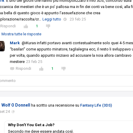
rk
É uno dei giochi che hanno più monopolizzato il mio 3DS, concordo sulla
canica dei mestieri che è un po’ pallosa ma in fin dei conti va bene così, alla fi
a bella di questo gioco è appunto l’assuefazione che crea
splorazione/raccolta/cr
…
Leggi tutto
23 feb 25
Rispondi
1
Mostra tutte le risposte
Mark
@iKuras infatti portavo avanti contestualmente solo quei 4-5 mest
“basilari” come appunto minatore, taglialegna ecc, il resto li sviluppavo 
per volta, quando appunto iniziavo ad accusare la noia allora cambiavo
mestiere
23 feb 25
Rispondi
1
 commento
Wolf O Donnell
ha scritto una recensione su
Fantasy Life (3DS)
set 24
Why Don’t You Get a Job?
Secondo me deve essere andata così.