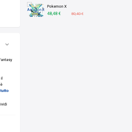
Pokemon X
48,48 €
80,40 €
 Fantasy
il
 è
tutto
vidi