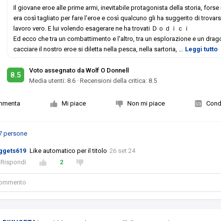
Il giovane eroe alle prime armi, inevitabile protagonista della storia, forse
era così tagliato per fare l'eroe e così qualcuno gli ha suggerito di trovars
lavoro vero. E lui volendo esagerare ne ha trovati Ｄｏｄｉｃｉ
Ed ecco che tra un combattimento e l'altro, tra un esplorazione e un drag
cacciare il nostro eroe si diletta nella pesca, nella sartoria,
…
Leggi tutto
Voto assegnato da Wolf O Donnell
8.5
Media utenti:
8.6
·
Recensioni della critica: 8.5
mmenta
Mi piace
Non mi piace
Condi
7 persone
ggets619
Like automatico per il titolo
26 set 24
Rispondi
2
 commento