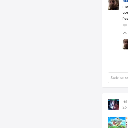
Ma
mec
cos
l’e
Scrivi un
26 