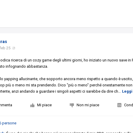
uras
feb 25
dica ricerca di un cozy game degli ultimi giorni, ho iniziato un nuovo save in
i sto infognando abbastanza.
o yapping allucinante, che sopporto ancora meno rispetto a quando è uscito, 
op più o meno mi sta prendendo. Dico "più o meno" perché onestamente non
tente, anzi andando a guardare i singoli aspetti ci sarebbe da dire ch
…
Leggi 
mmenta
Mi piace
Non mi piace
Condi
6 persone