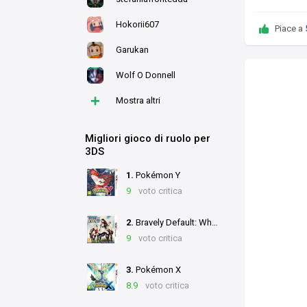
Hokorii607
Piace a
Garukan
Wolf O Donnell
+
Mostra altri
Migliori gioco di ruolo per
3DS
1.
Pokémon Y
9
voto critica
2.
Bravely Default: Where the Fairy Flies
9
voto critica
3.
Pokémon X
8.9
voto critica