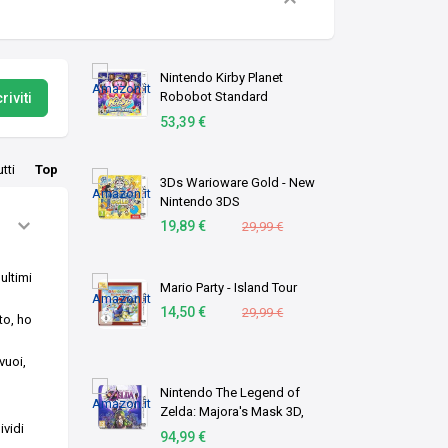
Nintendo Kirby Planet
Robobot Standard
riviti
Allemand, Anglais,
53,39 €
Espagnol, Français, Italien
Nintendo 3DS
utti
Top
3Ds Warioware Gold - New
Nintendo 3DS
19,89 €
29,99 €
 ultimi
Mario Party - Island Tour
14,50 €
29,99 €
to, ho
vuoi,
Nintendo The Legend of
Zelda: Majora's Mask 3D,
vidi
3DS Standard Anglais
94,99 €