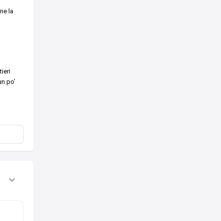
ne la
ieri
un po’