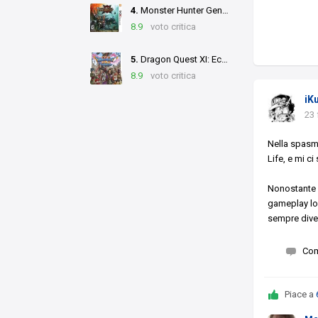
4.
Monster Hunter Generations
8.9
voto critica
5.
Dragon Quest XI: Echoes of an Elusive Age
8.9
voto critica
iK
23 
Nella spasmo
Life, e mi c
Nonostante l
gameplay lo
sempre diver
Co
Piace a