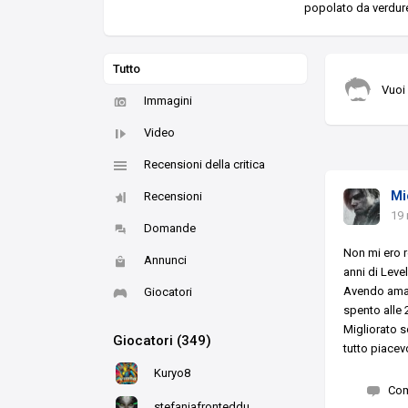
popolato da verdure 
Tutto
Vuoi
Immagini
Video
Recensioni della critica
Mi
Recensioni
19
Domande
Non mi ero re
Annunci
anni di Level
Avendo amato
Giocatori
spento alle 2
Migliorato so
Giocatori (349)
tutto piacev
Kuryo8
Co
stefaniafronteddu