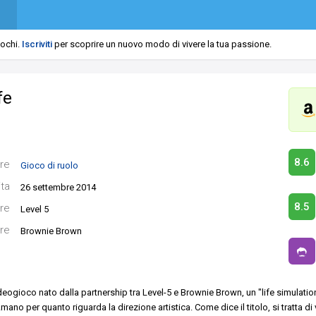
iochi.
Iscriviti
per scoprire un nuovo modo di vivere la tua passione.
fe
8.6
re
Gioco di ruolo
ita
26 settembre 2014
8.5
re
Level 5
re
Brownie Brown
deogioco nato dalla partnership tra Level-5 e Brownie Brown, un "life simulatio
mano per quanto riguarda la direzione artistica.
Come dice il titolo, si tratta d