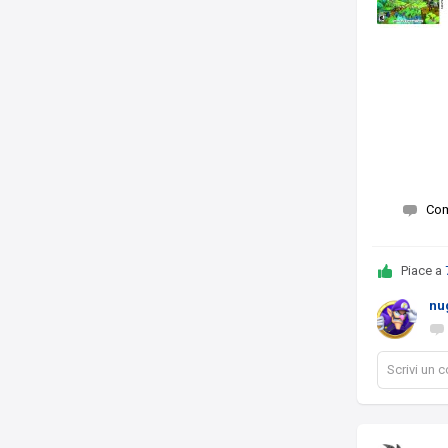
Co
Piace a
nu
Scrivi un