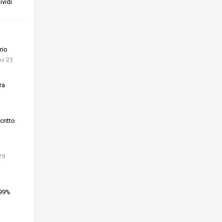
vidi
rio
ov 23
ra
ritto
29
 99%