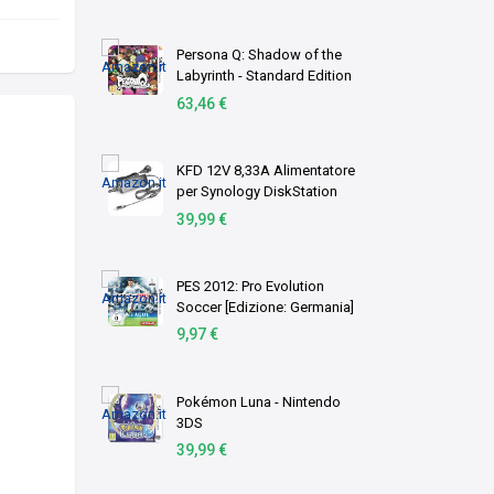
Nintendo 3DS
Persona Q: Shadow of the
Labyrinth - Standard Edition
(Nintendo 3DS) [Edizione:
63,46 €
Regno Unito]
KFD 12V 8,33A Alimentatore
per Synology DiskStation
DS413 DS413j DS916+
39,99 €
DS918+ DS414 DS414J
DS411+II DS411II 4 Bay
Desktop NAS Case
PES 2012: Pro Evolution
EA11001E …
Soccer [Edizione: Germania]
9,97 €
Pokémon Luna - Nintendo
3DS
39,99 €