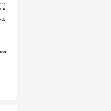
 non
i un
o da
vidi