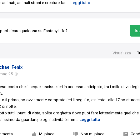
animati, animali strani e creature fan
…
Leggi tutto
Isc
 pubblicare qualcosa su Fantasy Life?
Visualizza
T
chael Fenix
 mag 25
so conto che il sequel uscisse ieri in accesso anticipato, tra i mille rinvii degli
5.
 il primo, ho ovviamente comprato ieri il seguito, e niente...alle 17 ho attacca
 di notte.
tto tutti i punti di vista, solita droghetta dove puoi fare letteralmente quel che 
olissimo da guardare, e ogni attività é imm
…
Leggi tutto
mmenta
Mi piace
Non mi piace
Condi