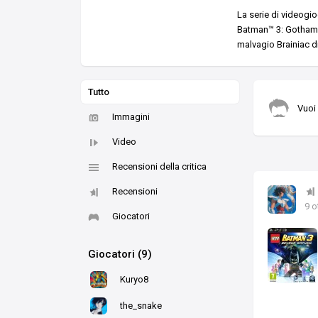
La serie di videogi
Batman™ 3: Gotham e 
malvagio Brainiac di
Tutto
Vuoi
Immagini
Video
Recensioni della critica
Recensioni
9 o
Giocatori
Giocatori (9)
Kuryo8
the_snake