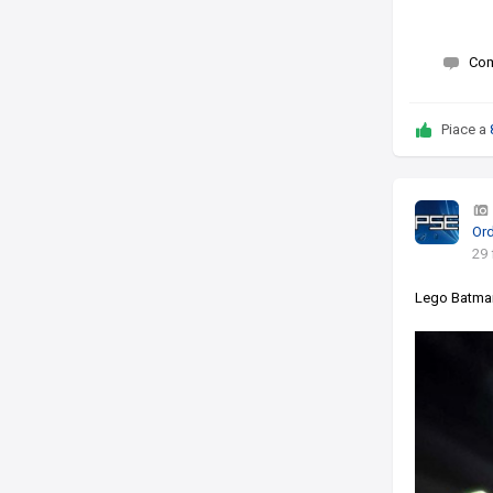
Co
Piace a
Ord
29 
Lego Batman 