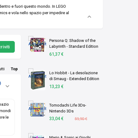
 dentro e fuori questo mondo. In LEGO
mics e vola nello spazio per impedire al
Persona Q: Shadow of the
Labyrinth - Standard Edition
riviti
(Nintendo 3DS) [Edizione:
61,37 €
Regno Unito]
utti
Top
Lo Hobbit - La desolazione
di Smaug - Extended Edition
)
(2D+3D) [Italia]
13,23 €
spazio
Tomodachi Life 3Ds-
i mondi
Nintendo 3Ds
pre le
33,04 €
59,90 €
Mario & Sonic ai Giochi