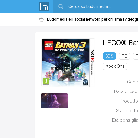
Ludomedia è il social network per chi ama i videog
LEGO® Ba
PC
P
3DS
Xbox One
Gene
Data di usc
Produtto
Sviluppato
Età consigli
L