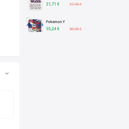
21,71 €
27,95 €
Pokemon Y
55,24 €
89,90 €