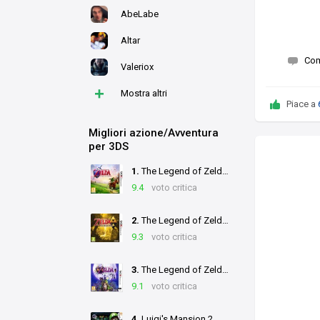
AbeLabe
Altar
Co
Valeriox
+
Mostra altri
Piace a
Migliori azione/Avventura
per 3DS
1.
The Legend of Zelda: Ocarina of Time 3D
9.4
voto critica
2.
The Legend of Zelda: A Link Between Worlds
9.3
voto critica
3.
The Legend of Zelda: Majora's Mask 3D
9.1
voto critica
4.
Luigi's Mansion 2