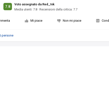
Voto assegnato da Red_Ink
7.8
Media utenti:
7.8
·
Recensioni della critica: 7.7
mmenta
Mi piace
Non mi piace
Condi
6 persone