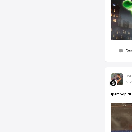
Co
25 
Ipercoop di 