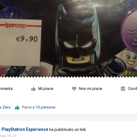
mmenta
Mi piace
Non mi piace
Condi
da
Zero
.
Piace a
15 persone
PlayStation Experience
ha pubblicato un link
nov 15