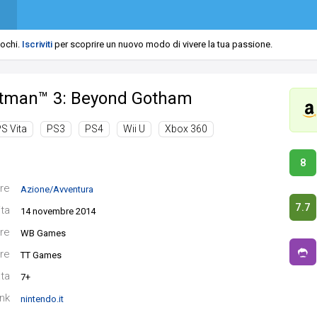
iochi.
Iscriviti
per scoprire un nuovo modo di vivere la tua passione.
tman™ 3: Beyond Gotham
S Vita
PS3
PS4
Wii U
Xbox 360
8
re
Azione/Avventura
7.7
ita
14 novembre 2014
re
WB Games
re
TT Games
ata
7+
ink
nintendo.it