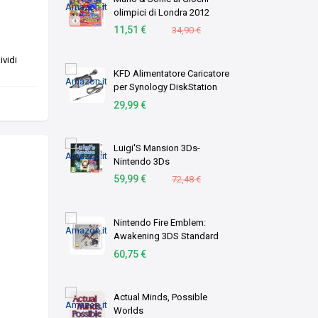
olimpici di Londra 2012
11,51 €
34,90 €
vidi
KFD Alimentatore Caricatore
per Synology DiskStation
DS213+ DS212 DS212j
29,99 €
DS213 DS213j DS213AIR
DS214 e Console Peloton
PLTN-RB1VO PL-01 AC D …
Luigi'S Mansion 3Ds-
Nintendo 3Ds
59,99 €
72,48 €
Nintendo Fire Emblem:
Awakening 3DS Standard
Anglais Nintendo 3DS
60,75 €
Actual Minds, Possible
Worlds