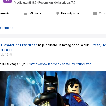
Media utenti:
8.9
·
Recensioni della critica: 7.7
mmenta
Mi piace
Non mi piace
Condi
8 persone
PlayStation Experience
ha pubblicato un'immagine nell'album
Offerte, Pre
er e altro
feb 16
3 (PS Vita) a 13,27 €:
https://www.facebook.com/PlayStationExpe …