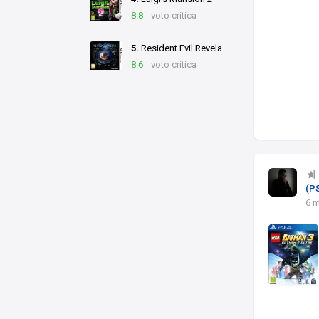
8.8
voto critica
5.
Resident Evil Revelations
8.6
voto critica
(P
6 m