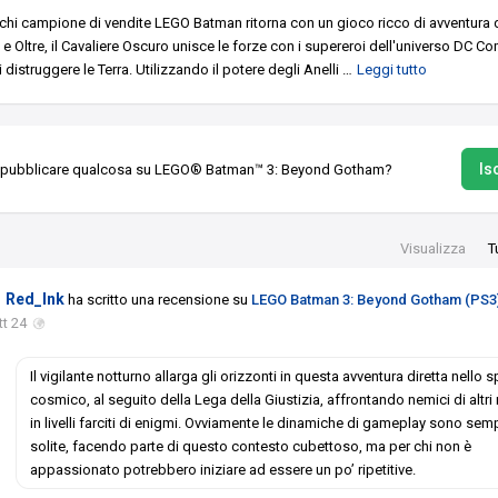
ochi campione di vendite LEGO Batman ritorna con un gioco ricco di avventura
Oltre, il Cavaliere Oscuro unisce le forze con i supereroi dell'universo DC Co
 distruggere le Terra.
Utilizzando il potere degli Anelli
…
Leggi tutto
Isc
 pubblicare qualcosa su LEGO® Batman™ 3: Beyond Gotham?
Visualizza
T
Red_Ink
ha scritto una recensione su
LEGO Batman 3: Beyond Gotham (PS3
tt 24
Il vigilante notturno allarga gli orizzonti in questa avventura diretta nello 
cosmico, al seguito della Lega della Giustizia, affrontando nemici di altr
in livelli farciti di enigmi. Ovviamente le dinamiche di gameplay sono sem
solite, facendo parte di questo contesto cubettoso, ma per chi non è
appassionato potrebbero iniziare ad essere un po’ ripetitive.