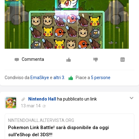
Commenta
Condiviso da
EmaSkye
e
altri 3
.
Piace a
5 persone
Nintendo Hall
ha pubblicato un link
13 mar 14
NINTENDOHALL.ALTERVISTA.ORG
Pokemon Link Battle! sarà disponibile da oggi
sull'eShop del 3DS!!!