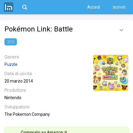
Accedi
Iscriviti
Pokémon Link: Battle
3DS
Genere
Puzzle
Data di uscita
20 marzo 2014
Produttore
Nintendo
Sviluppatore
The Pokemon Company
Compralo su Amazon.it