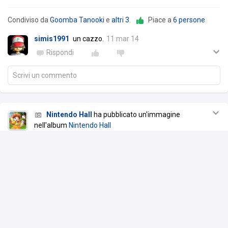
Condiviso da
Goomba Tanooki
e
altri 3
.
Piace a
6 persone
simis1991
un cazzo.
11 mar 14
Rispondi
Scrivi un commento
Nintendo Hall
ha pubblicato un'immagine
nell'album
Nintendo Hall
11 mar 14
Pokemon Link Battle! sarà disponibile a €7.99 dal 13/3, sull'eShop
del Nintendo 3DS
http://nintendohall.altervista.org/2014/ …