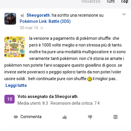
Visualizza
Tutti
Top
Sheogorath.
ha scritto una recensione su
Pokémon Link: Battle (3DS)
30 mar 16
la versione a pagamento di pokèmon shuffle. che
però è 1000 volte meglio e non stressa più di tanto.
inoltre ha pure una modalità multigiocatore e ci sono
veramente tanti pokèmon. non c'è storia se amate i
pokèmon non potete farvi scappare questo gioiellino di gioco. se
invece siete poveracci o peggio spilorci tanto da non poter/voler
uscire soldi... beh continuate pure con shuffle
il miglior pas
…
Leggi tutto
Voto assegnato da Sheogorath.
10
Media utenti:
8.3
·
Recensioni della critica: 7.4
Commenta