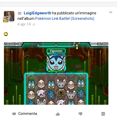
LuigiEdgeworth
ha pubblicato un'immagine
nell'album
Pokèmon Link Battle! (Screenshots)
4 apr 14
Commenta