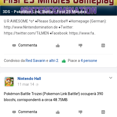
3DS - PokéMon Link: Battle - First 25 Minutes
U R AWESOME ^o^ ●Please Subscribe!!! ●Homepage (German):
http://www.Nintendomination.de ●Twitter:
https://twitter.com/TiLMEN ●Facebook: https://www.fa..
Commenta
Condiviso da
Red Savarin
e
altri 2
.
Piace a
4 persone
Nintendo Hall
11 mar 14
Pokémon Battle Trozei (Pokemon Link Battle!) occuperà 390
blocchi, corrispondenti a circa 48.75MB
Commenta