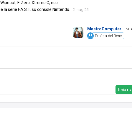
Wipeout, F-Zero, Xtreme G, ecc...
 la serie F.A.S.T. su console Nintendo.
2 mag 25
MastroComputer
LvL 
Profeta del Bene
Invia ri