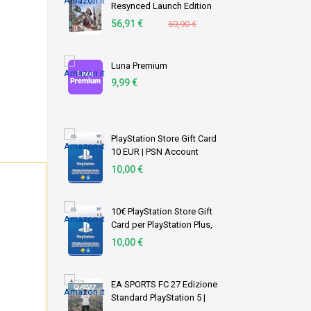
Resynced Launch Edition
(PS5)
56,91 €
59,90 €
Luna Premium
9,99 €
PlayStation Store Gift Card
10 EUR | PSN Account
italiano | PS5/PS4 Codice
10,00 €
download
10€ PlayStation Store Gift
Card per PlayStation Plus,
Account italiano [Codice per
10,00 €
email]
EA SPORTS FC 27 Edizione
Standard PlayStation 5 |
Disco | Videogiochi |