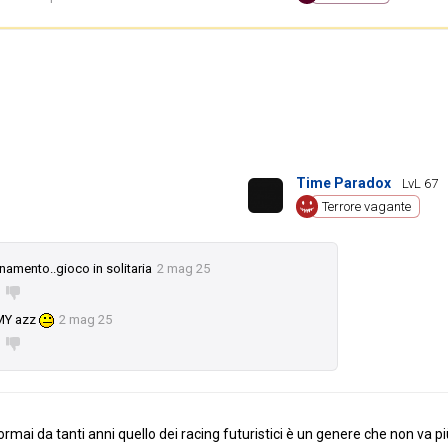
Time Paradox
LvL 67
Terrore vagante
amento..gioco in solitaria
2 mag 25
Y azz
2 mag 25
rmai da tanti anni quello dei racing futuristici è un genere che non va pi