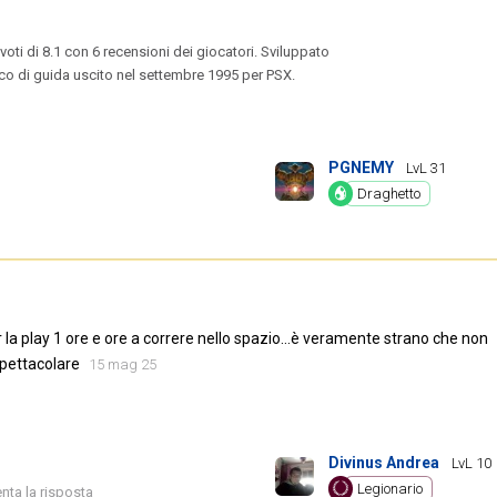
ti di 8.1 con 6 recensioni dei giocatori. Sviluppato
co di guida uscito nel settembre 1995 per PSX.
PGNEMY
LvL 31
Draghetto
er la play 1 ore e ore a correre nello spazio...è veramente strano che non
spettacolare
15 mag 25
Divinus Andrea
LvL 10
Legionario
ta la risposta