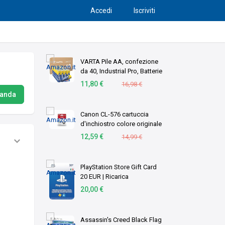
Accedi
Iscriviti
VARTA Pile AA, confezione
da 40, Industrial Pro, Batterie
Alcaline, 1,5V, pacco di
11,80 €
16,98 €
stoccaggio in imballaggio
manda
ecologico, Made in
Germany [Esc …
Canon CL-576 cartuccia
d'inchiostro colore originale
1 pz C/M/Y (OEM Canon CL-
12,59 €
14,99 €
576 Tri-Colour Original
Standard Capacity Ink
Cartridge)
PlayStation Store Gift Card
20 EUR | Ricarica
Portafoglio PSN | Account
20,00 €
italiano | PS5/PS4 Codice
download
Assassin's Creed Black Flag