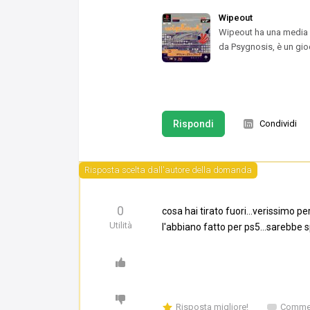
Wipeout
Wipeout ha una media vo
da Psygnosis, è un gio
Rispondi
Condividi
Risposta scelta dall'autore della domanda
0
cosa hai tirato fuori...verissimo p
Utilità
l'abbiano fatto per ps5...sarebbe 
Risposta migliore!
Commen