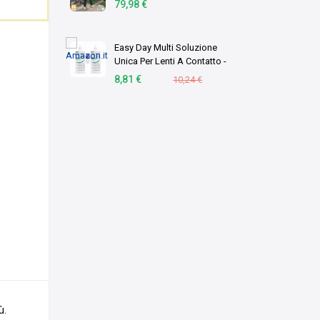
79,98 €
Italiano
Easy Day Multi Soluzione
Unica Per Lenti A Contatto -
Duopack 2 X 360 ml
8,81 €
10,24 €
ù.