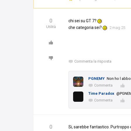
0
chi sei su GT 7?
Utilità
che categoria sei?
2 mag 25
Commenta la risposta
PGNEMY
Non ho l abbon
Commenta
Time Paradox
@PGNEM
Commenta
0
Si, sarebbe fantastico. Purtroppo o