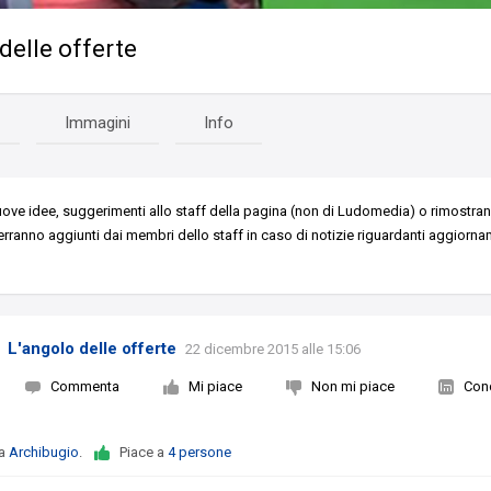
delle offerte
Immagini
Info
uove idee, suggerimenti allo staff della pagina (non di Ludomedia) o rimostra
ranno aggiunti dai membri dello staff in caso di notizie riguardanti aggiorna
L'angolo delle offerte
22 dicembre 2015 alle 15:06
Commenta
Mi piace
Non mi piace
Cond
da
Archibugio
.
Piace a
4 persone