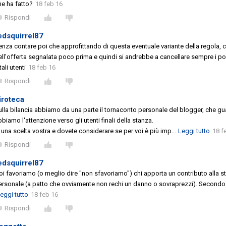
he ha fatto?
18 feb 16
Rispondi
edsquirrel87
enza contare poi che approfittando di questa eventuale variante della regola, ch
ell'offerta segnalata poco prima e quindi si andrebbe a cancellare sempre i p
tali utenti
18 feb 16
Rispondi
iroteca
ulla bilancia abbiamo da una parte il tornaconto personale del blogger, che gu
bbiamo l'attenzione verso gli utenti finali della stanza.
' una scelta vostra e dovete considerare se per voi è più imp
…
Leggi tutto
18 f
Rispondi
edsquirrel87
oi favoriamo (o meglio dire "non sfavoriamo") chi apporta un contributo alla
ersonale (a patto che ovviamente non rechi un danno o sovraprezzi). Secondo m
eggi tutto
18 feb 16
Rispondi