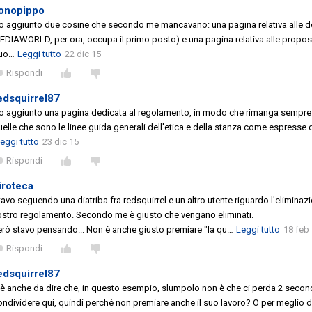
onopippo
o aggiunto due cosine che secondo me mancavano: una pagina relativa alle d
EDIAWORLD, per ora, occupa il primo posto) e una pagina relativa alle proposte
uo
…
Leggi tutto
22 dic 15
Rispondi
edsquirrel87
o aggiunto una pagina dedicata al regolamento, in modo che rimanga sempre vi
uelle che sono le linee guida generali dell'etica e della stanza come espresse 
eggi tutto
23 dic 15
Rispondi
iroteca
tavo seguendo una diatriba fra redsquirrel e un altro utente riguardo l'elimina
ostro regolamento. Secondo me è giusto che vengano eliminati.
erò stavo pensando... Non è anche giusto premiare "la qu
…
Leggi tutto
18 feb
Rispondi
edsquirrel87
'è anche da dire che, in questo esempio, slumpolo non è che ci perda 2 secondi
ondividere qui, quindi perché non premiare anche il suo lavoro? O per meglio d