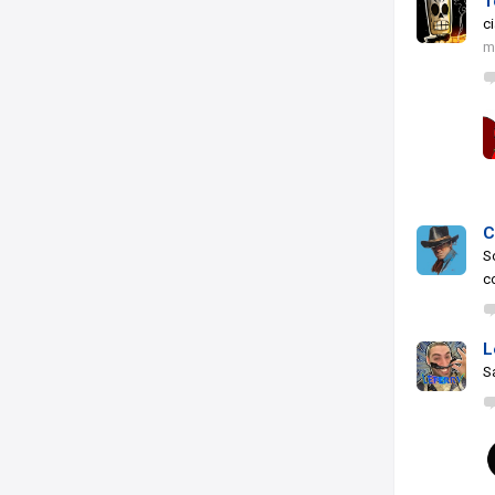
T
ci
m
C
S
c
L
S