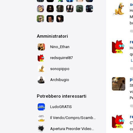
s
H
M
b
Amministratori
r
Nino_Ethan
H
q
redsquirrel87
L
sonopippo
p
Archibugio
S
v
Potrebbero interessarti
P
LudoGRATIS
r
Il Vendo/Compro/Scambio di Ludo
C
Apertura Preorder Videogames
c