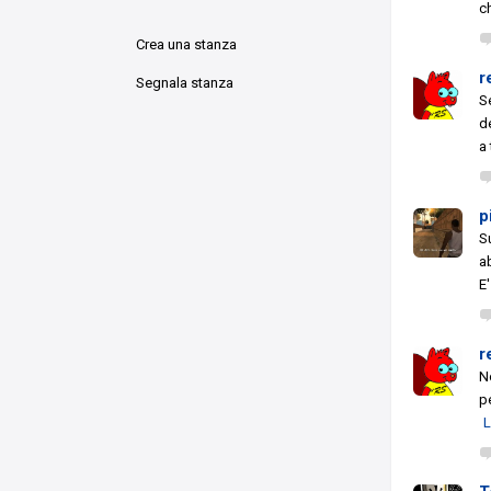
c
Crea una stanza
r
Segnala stanza
S
d
a 
p
S
a
E
r
N
p
L