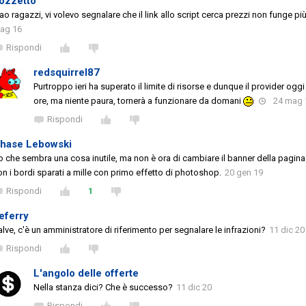
ozzetto
ao ragazzi, vi volevo segnalare che il link allo script cerca prezzi non funge più.
ag 16
Rispondi
redsquirrel87
Purtroppo ieri ha superato il limite di risorse e dunque il provider ogg
ore, ma niente paura, tornerà a funzionare da domani
24 mag 
Rispondi
hase Lebowski
o che sembra una cosa inutile, ma non è ora di cambiare il banner della pagina
on i bordi sparati a mille con primo effetto di photoshop.
20 gen 19
Rispondi
1
eferry
alve, c'è un amministratore di riferimento per segnalare le infrazioni?
11 dic 20
Rispondi
L'angolo delle offerte
Nella stanza dici? Che è successo?
11 dic 20
Rispondi