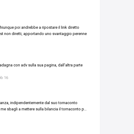
iunque poi andrebbe a ripostare il link diretto
ost non diretti, apportando uno svantaggio perenne
adagna con adv sulla sua pagina, dall'altra parte
eb 16
 stanza, indipendentemente dal suo tornaconto
e sbagli a mettere sulla bilancia il tornaconto p
…