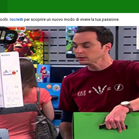
iochi.
Iscriviti
per scoprire un nuovo modo di vivere la tua passione.