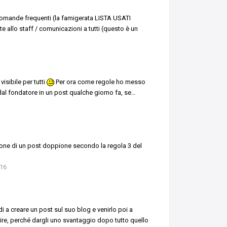
omande frequenti (la famigerata LISTA USATI
 allo staff / comunicazioni a tutti (questo è un
sibile per tutti
Per ora come regole ho messo
dal fondatore in un post qualche giorno fa, se
…
zione di un post doppione secondo la regola 3 del
 16
 a creare un post sul suo blog e venirlo poi a
ire, perché dargli uno svantaggio dopo tutto quello