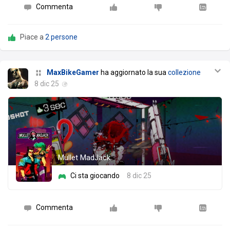
Commenta
Piace a
2 persone
MaxBikeGamer
ha aggiornato la sua
collezione
8 dic 25
Mullet MadJack
Ci sta giocando
8 dic 25
Commenta