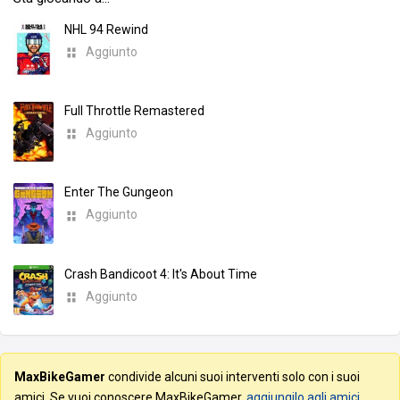
NHL 94 Rewind
Aggiunto
Full Throttle Remastered
Aggiunto
Enter The Gungeon
Aggiunto
Crash Bandicoot 4: It's About Time
Aggiunto
MaxBikeGamer
condivide alcuni suoi interventi solo con i suoi
amici. Se vuoi conoscere MaxBikeGamer,
aggiungilo agli amici