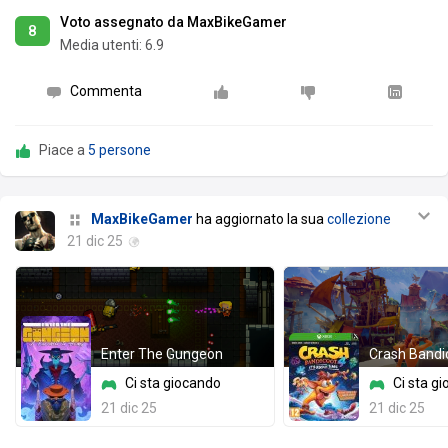
Voto assegnato da MaxBikeGamer
8
Media utenti:
6.9
Commenta
Piace a
5 persone
MaxBikeGamer
ha aggiornato la sua
collezione
21 dic 25
Enter The Gungeon
Ci sta giocando
Ci sta g
21 dic 25
21 dic 25