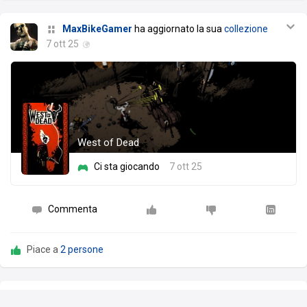
MaxBikeGamer
ha aggiornato la sua
collezione
7 ott 25
West of Dead
Ci sta giocando
7 ott 25
Commenta
Piace a
2 persone
MaxBikeGamer
ha scritto una recensione su