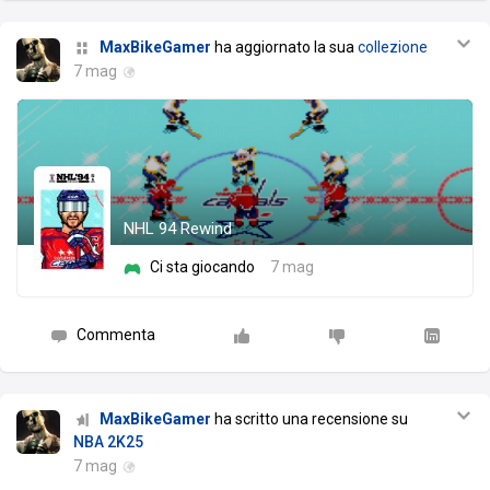
MaxBikeGamer
ha aggiornato la sua
collezione
7 mag
NHL 94 Rewind
Ci sta giocando
7 mag
Commenta
MaxBikeGamer
ha scritto una recensione su
NBA 2K25
7 mag