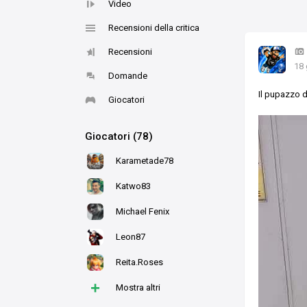
Video
Recensioni della critica
Recensioni
18
Domande
Il pupazzo d
Giocatori
Giocatori (78)
Karametade78
Katwo83
Michael Fenix
Leon87
Reita.Roses
+
Mostra altri