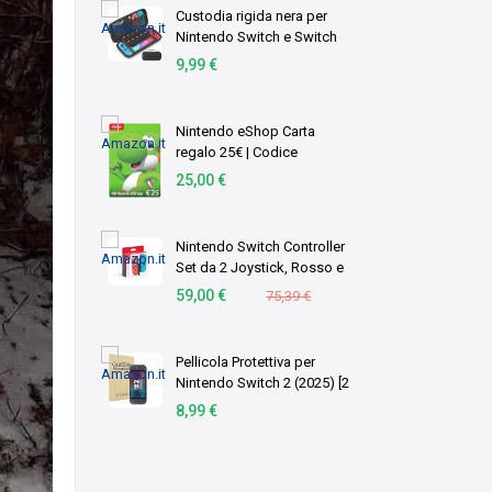
U3
Custodia rigida nera per
Nintendo Switch e Switch
OLED con 10 slot per
9,99 €
cartucce di gioco, vano
accessori e protezione
antiurto per il traspo …
Nintendo eShop Carta
regalo 25€ | Codice
download (EU) | Switch
25,00 €
Nintendo Switch Controller
Set da 2 Joystick, Rosso e
Blu- SOLO SWITCH
59,00 €
75,39 €
Pellicola Protettiva per
Nintendo Switch 2 (2025) [2
Pezzi] Vetro Temperato
8,99 €
Resistente Vetro Protezione
Anti Graffio