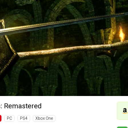
s: Remastered
PC
PS4
Xbox One