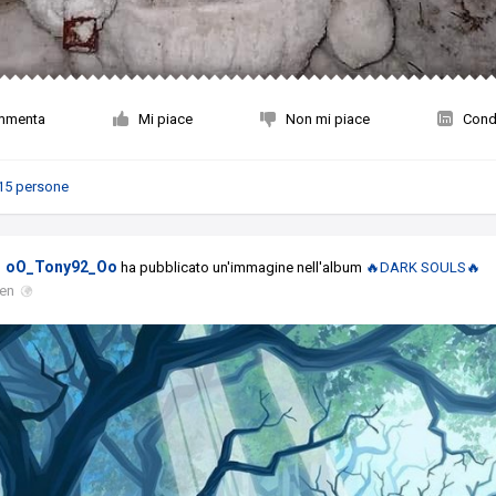
mmenta
Mi piace
Non mi piace
Condi
15 persone
oO_Tony92_Oo
ha pubblicato un'immagine nell'album
🔥DARK SOULS🔥
gen