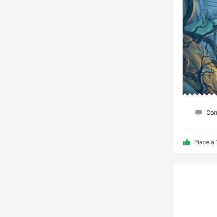
Co
Piace a