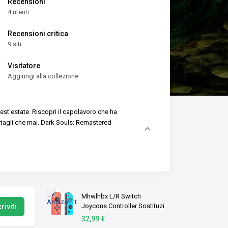
Recensioni
4 utenti
Recensioni critica
9 siti
Visitatore
Aggiungi alla collezione
est'estate. Riscopri il capolavoro che ha
ettagli che mai. Dark Souls: Remastered
Mhwlhbx L/R Switch
Joycons Controller Sostituzi
riviti
per Switch/Lite/OLED
32,99 €
Console, Doppia vibrazione,