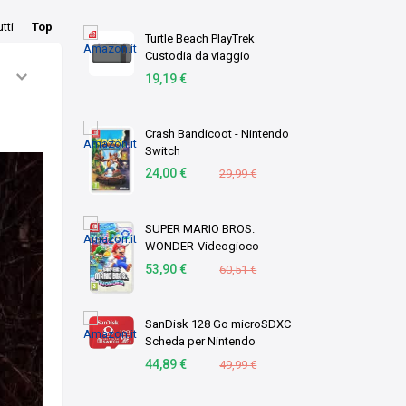
Giroscopico a 6 assi,
utti
Top
Sveglia, Controlli de …
Turtle Beach PlayTrek
Custodia da viaggio
Charcoal Black per
19,19 €
Nintendo Switch 2
Crash Bandicoot - Nintendo
Switch
24,00 €
29,99 €
SUPER MARIO BROS.
WONDER-Videogioco
Nintendo - Ed. Italiana -
53,90 €
60,51 €
Versione su scheda
SanDisk 128 Go microSDXC
Scheda per Nintendo
Switch, Scheda di memoria
44,89 €
49,99 €
con Licenza Nintendo, fino
a 100 MB/s UHS-I Class 10