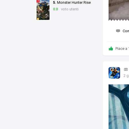
5.
Monster Hunter Rise
8.8
voto utenti
Co
Piace a
2 