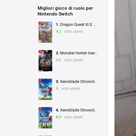
Migliori gioco di ruolo per
Nintendo Switch
1.
Dragon Quest XI S: Echoes of an Elusive Age - Definitive Edition
9.2
voto utenti
2.
Monster Hunter Generations Ultimate
9.2
voto utenti
3.
Xenoblade Chronicles 2
9
voto utenti
4.
Xenoblade Chronicles 3
8.9
voto utenti