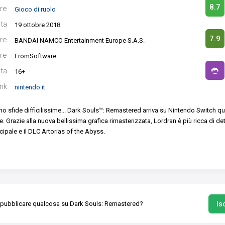
8.7
re
Gioco di ruolo
ita
19 ottobre 2018
7.9
re
BANDAI NAMCO Entertainment Europe S.A.S.
re
FromSoftware
ata
16+
ink
nintendo.it
ono sfide difficilissime... Dark Souls™: Remastered arriva su Nintendo Switch qu
e. Grazie alla nuova bellissima grafica rimasterizzata, Lordran è più ricca di d
ncipale e il DLC Artorias of the Abyss.
Isc
 pubblicare qualcosa su Dark Souls: Remastered?