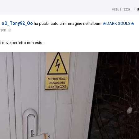
Visualizza
T
oO_Tony92_Oo
ha pubblicato un'immagine nell'album
🔥DARK SOULS🔥
 gen
i neve perfetto non esis...