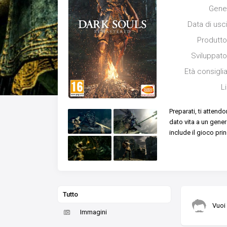
Gene
Data di usc
Produtto
Sviluppato
Età consigli
L
Preparati, ti attend
dato vita a un gener
include il gioco pri
Tutto
Vuoi
Immagini