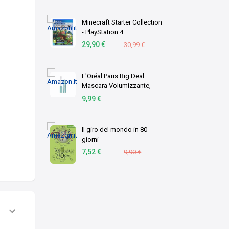
Minecraft Starter Collection
- PlayStation 4
29,90 €
30,99 €
L'Oréal Paris Big Deal
Mascara Volumizzante,
Adatto a Occhi Sensibili,
9,99 €
+100% Volume e Lunghezza
Senza Grumi, Formula
Modulabile e Stratifica …
Il giro del mondo in 80
giorni
7,52 €
9,90 €