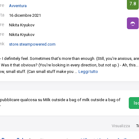
7.8
re
Avventura
ita
16 dicembre 2021
re
Nikita Kryukov
re
Nikita Kryukov
ink
store.steampowered.com
- I definitely feel. Sometimes that's more than enough.
(Still, you're anxious, ar
. Was it that obvious?
(You're looking in every direction, but not up.)
- Ah, this...
w, small stuff.
(Can small stuff make you
…
Leggi tutto
 pubblicare qualcosa su Milk outside a bag of milk outside a bag of
Isc
?
Visualizza
T