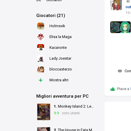
out
19 
Giocatori (21)
Holmsvik
Elisa la Maga
Kacaronte
Lady Joestar
bloccasterzo
Co
+
Mostra altri
Piace a
Migliori avventura per PC
1.
Monkey Island 2: LeChuck's Revenge
9.9
voto utenti
2.
The House in Fata Morgana