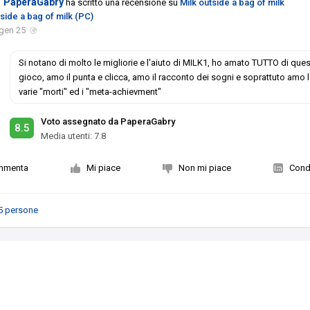
PaperaGabry
ha scritto una recensione su
Milk outside a bag of milk
side a bag of milk (PC)
gen 25
Si notano di molto le migliorie e l'aiuto di MILK1, ho amato TUTTO di que
gioco, amo il punta e clicca, amo il racconto dei sogni e soprattuto amo 
varie "morti" ed i "meta-achievment"
Voto assegnato da PaperaGabry
8.5
Media utenti:
7.8
mmenta
Mi piace
Non mi piace
Condi
5 persone