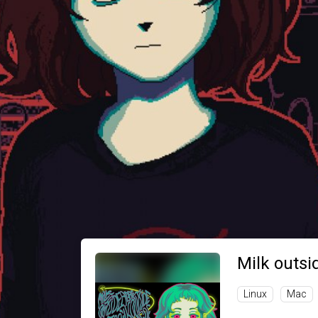
Milk outsi
Linux
Mac