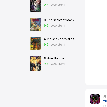
9.7
voto utenti
3.
The Secret of Monkey Island
9.6
voto utenti
4.
Indiana Jones and the Fate of Atlantis
9.5
voto utenti
5.
Grim Fandango
9.4
voto utenti
mil
4 a