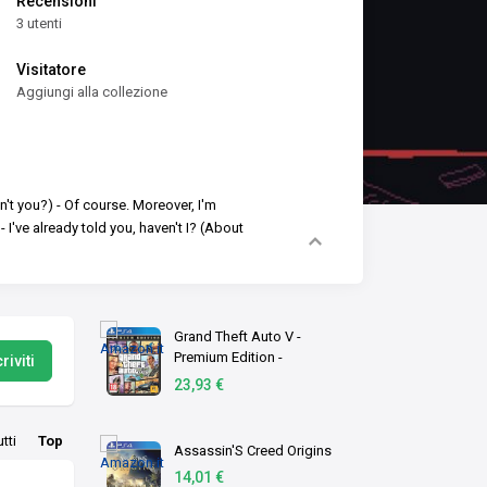
Recensioni
3 utenti
Visitatore
Aggiungi alla collezione
en't you?)
- Of course. Moreover, I'm
- I've already told you, haven't I?
(About
Grand Theft Auto V -
Premium Edition -
riviti
PlayStation 4 [Edizione IT]
23,93 €
utti
Top
Assassin'S Creed Origins
14,01 €