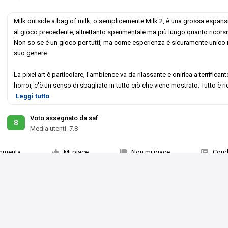
Milk outside a bag of milk, o semplicemente Milk 2, è una grossa espan
al gioco precedente, altrettanto sperimentale ma più lungo quanto ricorsi
Non so se è un gioco per tutti, ma come esperienza è sicuramente unico 
suo genere.
La pixel art è particolare, l'ambience va da rilassante e onirica a terrificant
horror, c'è un senso di sbagliato in tutto ciò che viene mostrato. Tutto è ri
Leggi tutto
Voto assegnato da saf
8
Media utenti:
7.8
mmenta
Mi piace
Non mi piace
Condi
3 persone
hi in uscita
Top videogiochi ultime uscite
Videogiochi del momento