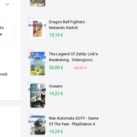
Dragon Ball Fighterz -
sto
Nintendo Switch
le
19,19 €
The Legend Of Zelda: Link's
Awakening - Videogioco
Nintendo - Ed. Italiana -
50,00 €
60,51 €
Versione su scheda
vidi
Oceano
14,25 €
Nier Automata GOTY - Game
Of The Year - PlayStation 4
14,24 €