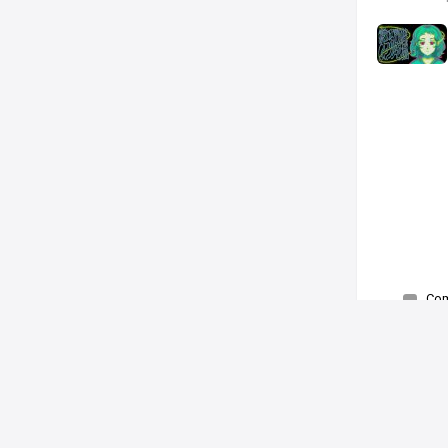
Co
Piace a
© 2026
Ludomedia
Novità
Domande
Mercatino
Videogioc