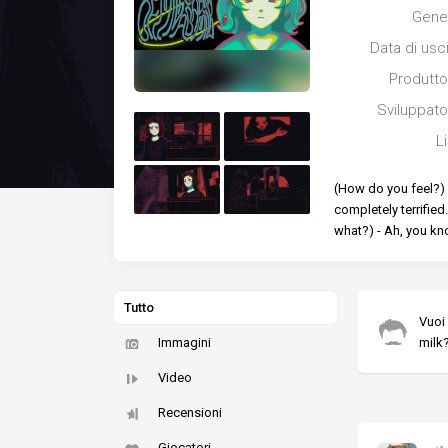
Gene
Data di usc
Produtto
Sviluppato
L
(How do you feel?)
completely terrified
what?)
- Ah, you kno
Tutto
Vuoi
Immagini
milk
Video
Recensioni
Giocatori