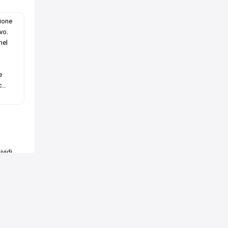
sione
vo.
nel
e
c
…
vidi
PS4
Xbox One
Wii U
Xbox 360
PS3
Centro supporto