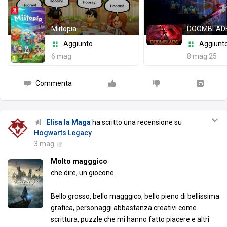
Miitopia
DOOMBLAD
Aggiunto
Aggiunt
6 mag
8 mag 25
Commenta
Elisa la Maga
ha scritto una recensione su
Hogwarts Legacy
3 mag
Molto magggico
che dire, un giocone.
Bello grosso, bello magggico, bello pieno di bellissima
grafica, personaggi abbastanza creativi come
scrittura, puzzle che mi hanno fatto piacere e altri