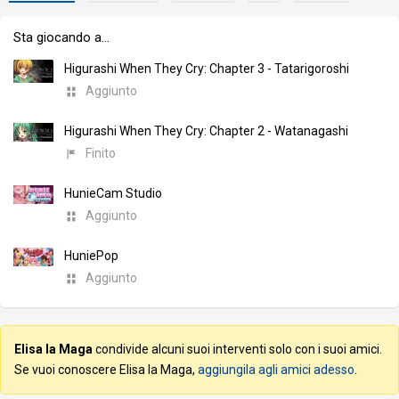
Sta giocando a…
Higurashi When They Cry: Chapter 3 - Tatarigoroshi
Aggiunto
Higurashi When They Cry: Chapter 2 - Watanagashi
Finito
HunieCam Studio
Aggiunto
HuniePop
Aggiunto
Elisa la Maga
condivide alcuni suoi interventi solo con i suoi amici.
Se vuoi conoscere Elisa la Maga,
aggiungila agli amici adesso
.