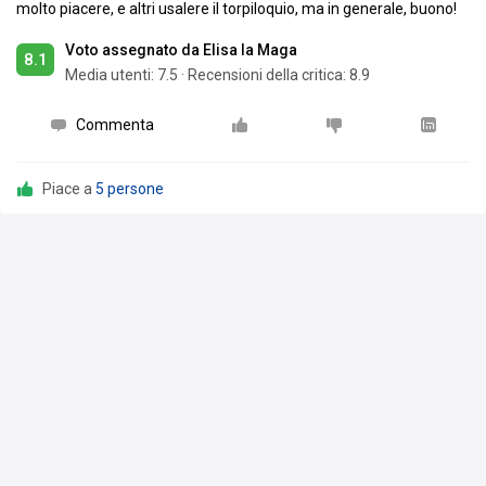
molto piacere, e altri usalere il torpiloquio, ma in generale, buono!
Voto assegnato da Elisa la Maga
8.1
Media utenti:
7.5
·
Recensioni della critica: 8.9
Commenta
Piace a
5 persone
Elisa la Maga
ha aggiornato la sua
collezione
3 mag
Bloons TD 6
Hogwarts L
Aggiunto
Aggiunt
17 mar
1 mag