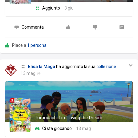
Aggiunto
3 giu
Commenta
Piace a
1 persona
Elisa la Maga
ha aggiornato la sua
collezione
13 mag
Tomodachi Life: Living the Dream
Ci sta giocando
13 mag