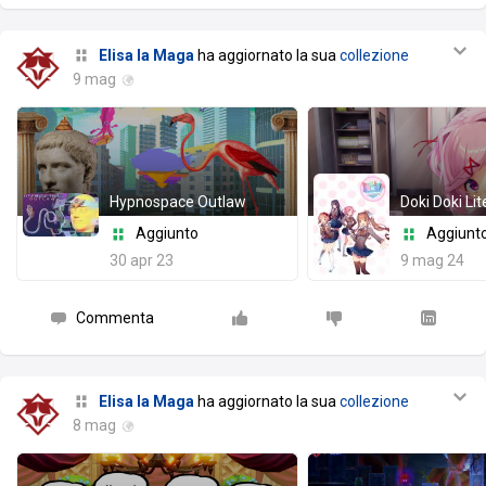
Elisa la Maga
ha aggiornato la sua
collezione
9 mag
Hypnospace Outlaw
Doki Doki Lit
Aggiunto
Aggiunt
30 apr 23
9 mag 24
Commenta
Elisa la Maga
ha aggiornato la sua
collezione
8 mag