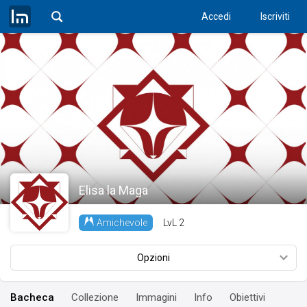
Accedi
Iscriviti
Elisa la Maga
LvL
2
Amichevole
Opzioni
Bacheca
Collezione
Immagini
Info
Obiettivi