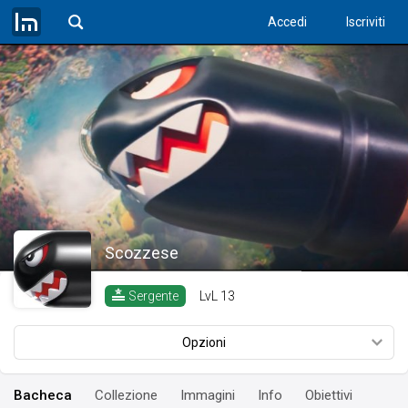
Accedi
Iscriviti
Scozzese
LvL
13
Sergente
Opzioni
Bacheca
Collezione
Immagini
Info
Obiettivi