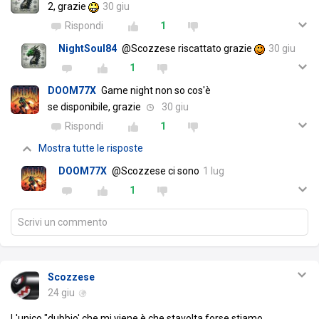
2, grazie
30 giu
Rispondi
1
NightSoul84
@Scozzese riscattato grazie
30 giu
1
DOOM77X
Game night non so cos'è
se disponibile, grazie
30 giu
Rispondi
1
Mostra tutte le risposte
DOOM77X
@Scozzese ci sono
1 lug
1
Scrivi un commento
Scozzese
24 giu
L'unico "dubbio' che mi viene è che stavolta forse stiamo