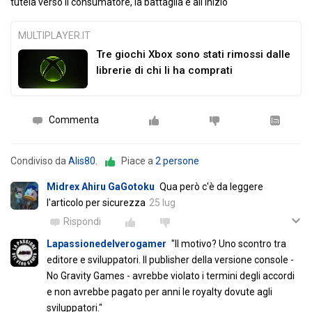
tutela verso il consumatore, la battaglia è all'inizio
MULTIPLAYER.IT
Tre giochi Xbox sono stati rimossi dalle
librerie di chi li ha comprati
Commenta
Condiviso da
Alis80
.
Piace a
2 persone
Midrex Ahiru GaGotoku
Qua però c'è da leggere
l'articolo per sicurezza
25 lug
Rispondi
Lapassionedelverogamer
"Il motivo? Uno scontro tra
editore e sviluppatori. Il publisher della versione console -
No Gravity Games - avrebbe violato i termini degli accordi
e non avrebbe pagato per anni le royalty dovute agli
sviluppatori."