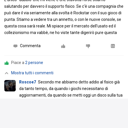
salutando per davvero il supporto fisico. Se c'è una compagnia che
può dare il via seriamente alla svolta è Rockstar con il suo gioco di
punta. Stiamo a vedere tra un annetto, o con le nuove console, se
questa cosa sarà reale. Mi spiace per il mercato dell'usato ed il
collezionismo ma vabbè, ne ho viste tante digerirò pure questa
Commenta
Piace a
2 persone
Mostra tutti i commenti
Roscoe7
Secondo me abbiamo detto addio al fisico già
da tanto tempo, da quando i giochi necessitano di
aggiornamenti, da quando se metti oggi un disco sulla tua
ps5 o Xbox sx ti compare a schermo "aggiornamento
necessario" prima che il gioco venga installato
…
Leggi
tutto
24 giu
Rispondi
1