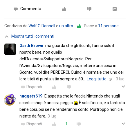
Commenta
Condiviso da
Wolf O Donnell
e
un altro
.
Piace a
11 persone
Mostra tutti i commenti
Garth Brown
ma guarda che gli Sconti, fanno solo il
nostro bene, non quello
dell'Azienda/Sviluppatore/Negozio. Per
l'Azienda/Sviluppatore/Negozio, mettere una cosa in
Sconto, vuol dire PERDERCI. Quindi è normale che uno dei
loro titoli di punta, stia sempre a 80
…
Leggi tutto
3 lug
Rispondi
nuggets619
E aspetta che lo faccia Nintendo che sugli
sconti eshop è ancora peggio
È solo l'inizio, e a tanti sta
bene così, poi se ne renderanno conto. Purtroppo non c'è
niente da fare.
3 lug
Rispondi
1