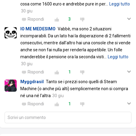
cosa come 1600 euro e andrebbe pure in per
…
Leggi tutto
30 giu
Rispondi
3
IO ME MEDESIMO
Vabbè, ma sono 2 situazioni
incomparabili. Da un lato hai la disperazione di 2 fallimenti
consecutivi, mentre dall'altro hai una console che si vende
anche se non fai nulla per renderla appetibile. Un folle
manderebbe il pensione ora la seconda visti
…
Leggi tutto
30 giu
Rispondi
1
Myggdrasil
Tanto se i prezzi sono quelli di Steam
Machine (o anche più alti) semplicemente non si compra
né una né l’altra
30 giu
Rispondi
1
Scrivi un commento