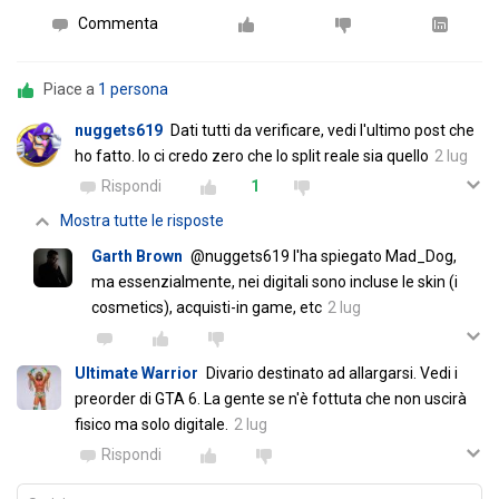
Commenta
Piace a
1 persona
nuggets619
Dati tutti da verificare, vedi l'ultimo post che
ho fatto. Io ci credo zero che lo split reale sia quello
2 lug
Rispondi
1
Mostra tutte le risposte
Garth Brown
@nuggets619 l'ha spiegato Mad_Dog,
ma essenzialmente, nei digitali sono incluse le skin (i
cosmetics), acquisti-in game, etc
2 lug
Ultimate Warrior
Divario destinato ad allargarsi. Vedi i
preorder di GTA 6. La gente se n'è fottuta che non uscirà
fisico ma solo digitale.
2 lug
Rispondi