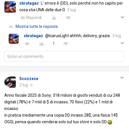
sbrutagaz
L' errore è (DD), solo perché non ho capito per
cosa stia UNA delle due D.
3 lug
Rispondi
Mostra tutte le risposte
sbrutagaz
@IcarusLight ahhhh, delivery, grazie.
3 lug
1
Scrivi un commento
Scozzese
2 lug
Anno fiscale 2025 di Sony: 318 milioni di giochi venduti di cui 248
digitali (78%) e 7 mld di $ di incasso; 70 fisici (22%) e 1 mld di
incasso.
in pratica mediamente una copia DD incassi 28$, una fisica 14$
OGGI, pensa quando venderai solo sul tuo store e solo DD