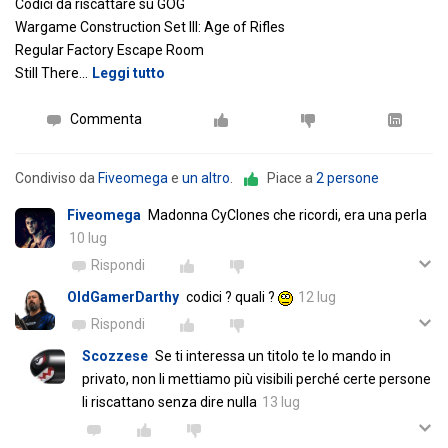
Codici da riscattare su GOG
Wargame Construction Set III: Age of Rifles
Regular Factory Escape Room
Still There
…
Leggi tutto
Commenta
Condiviso da
Fiveomega
e
un altro
.
Piace a
2 persone
Fiveomega
Madonna CyClones che ricordi, era una perla
10 lug
Rispondi
OldGamerDarthy
codici ? quali ?
12 lug
Rispondi
Scozzese
Se ti interessa un titolo te lo mando in
privato, non li mettiamo più visibili perché certe persone
li riscattano senza dire nulla
13 lug