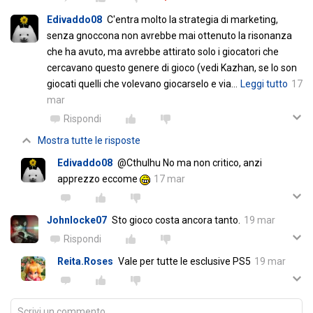
Edivaddo08
C'entra molto la strategia di marketing,
senza gnoccona non avrebbe mai ottenuto la risonanza
che ha avuto, ma avrebbe attirato solo i giocatori che
cercavano questo genere di gioco (vedi Kazhan, se lo son
giocati quelli che volevano giocarselo e via
…
Leggi tutto
17
mar
Rispondi
Mostra tutte le risposte
Edivaddo08
@Cthulhu No ma non critico, anzi
apprezzo eccome
17 mar
Johnlocke07
Sto gioco costa ancora tanto.
19 mar
Rispondi
Reita.Roses
Vale per tutte le esclusive PS5
19 mar
Scrivi un commento