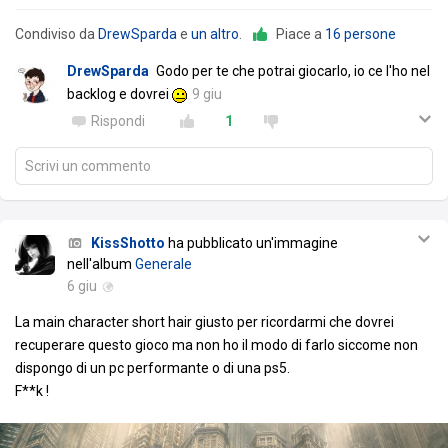
Condiviso da
DrewSparda
e
un altro
.
Piace a
16 persone
DrewSparda
Godo per te che potrai giocarlo, io ce l'ho nel
backlog e dovrei
9 giu
Rispondi
1
Scrivi un commento
KissShotto
ha pubblicato un'immagine
nell'album
Generale
6 giu
La main character short hair giusto per ricordarmi che dovrei
recuperare questo gioco ma non ho il modo di farlo siccome non
dispongo di un pc performante o di una ps5.
F**k !