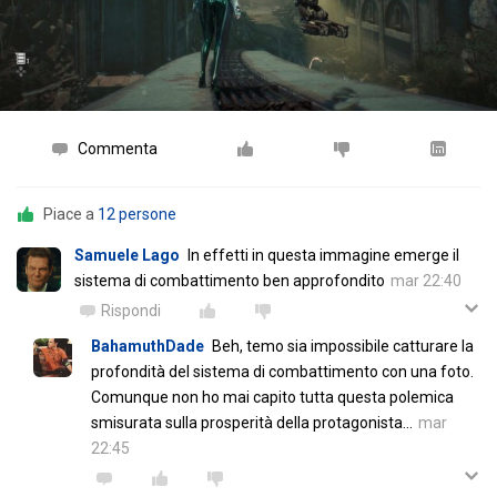
Commenta
Piace a
12 persone
Samuele Lago
In effetti in questa immagine emerge il
sistema di combattimento ben approfondito
mar 22:40
Rispondi
BahamuthDade
Beh, temo sia impossibile catturare la
profondità del sistema di combattimento con una foto.
Comunque non ho mai capito tutta questa polemica
smisurata sulla prosperità della protagonista...
mar
22:45