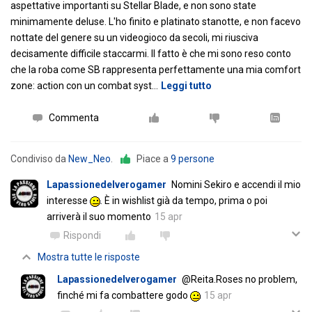
aspettative importanti su Stellar Blade, e non sono state
minimamente deluse. L'ho finito e platinato stanotte, e non facevo
nottate del genere su un videogioco da secoli, mi riusciva
decisamente difficile staccarmi. Il fatto è che mi sono reso conto
che la roba come SB rappresenta perfettamente una mia comfort
zone: action con un combat syst
…
Leggi tutto
Commenta
Condiviso da
New_Neo
.
Piace a
9 persone
Lapassionedelverogamer
Nomini Sekiro e accendi il mio
interesse
. È in wishlist già da tempo, prima o poi
arriverà il suo momento
15 apr
Rispondi
Mostra tutte le risposte
Lapassionedelverogamer
@Reita.Roses no problem,
finché mi fa combattere godo
15 apr