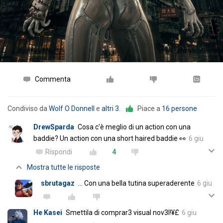
Commenta
Condiviso da
Wolf O Donnell
e
altri 3
.
Piace a
16 persone
DrewSparda
Cosa c'è meglio di un action con una
baddie? Un action con una short haired baddie 👀
6 giu
Rispondi
4
Mostra tutte le risposte
sbrutagaz
... Con una bella tutina superaderente
6 giu
He Kasei
Smettila di comprar3 visual nov3l!¥£
6 giu