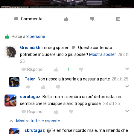
Commenta
Piace a
8 persone
Grishnakh
mi seg spoiler
…
Questo contenuto
potrebbe includere uno o più spoiler!
Mostra spoiler
28 ott
25
Rispondi
1
Teien
Non riesco a trovarla da nessuna parte
28 ott 25
sbrutagaz
Bella, ma mi sembra un po' deformata; mi
sembra che le chiappe siano troppo grosse.
28 ott 25
Rispondi
Mostra tutte le risposte
sbrutagaz
@Teien forse ricordo male, ma intendo che