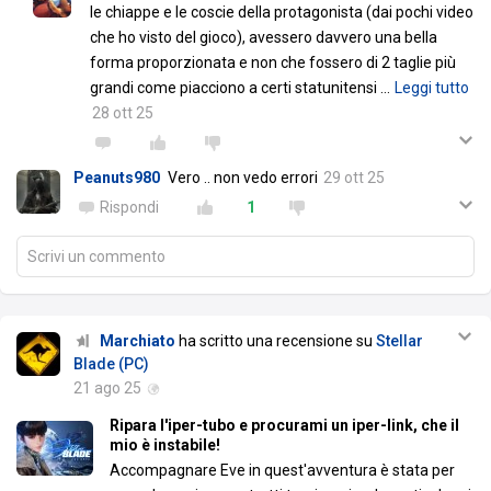
le chiappe e le coscie della protagonista (dai pochi video
che ho visto del gioco), avessero davvero una bella
forma proporzionata e non che fossero di 2 taglie più
grandi come piacciono a certi statunitensi
…
Leggi tutto
28 ott 25
Peanuts980
Vero .. non vedo errori
29 ott 25
Rispondi
1
Scrivi un commento
Marchiato
ha scritto una recensione su
Stellar
Blade (PC)
21 ago 25
Ripara l'iper-tubo e procurami un iper-link, che il
mio è instabile!
Accompagnare Eve in quest'avventura è stata per