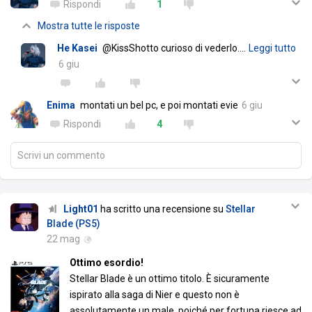
Rispondi
1
Mostra tutte le risposte
He Kasei
@KissShotto curioso di vederlo.
…
Leggi tutto
6 giu
Enima
montati un bel pc, e poi montati evie
6 giu
Rispondi
4
Scrivi un commento
Light01
ha scritto una recensione su
Stellar
Blade (PS5)
22 mag
Ottimo esordio!
Stellar Blade è un ottimo titolo. È sicuramente
ispirato alla saga di Nier e questo non è
assolutamente un male, poiché per fortuna riesce ad