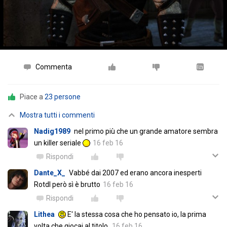
Commenta
Piace a
23 persone
Mostra tutti i commenti
Nadig1989
nel primo più che un grande amatore sembra
un killer seriale
16 feb 16
Rispondi
Dante_X_
Vabbé dai 2007 ed erano ancora inesperti
Rotdl però sì è brutto
16 feb 16
Rispondi
Lithea
E' la stessa cosa che ho pensato io, la prima
volta che giocai al titolo.
16 feb 16