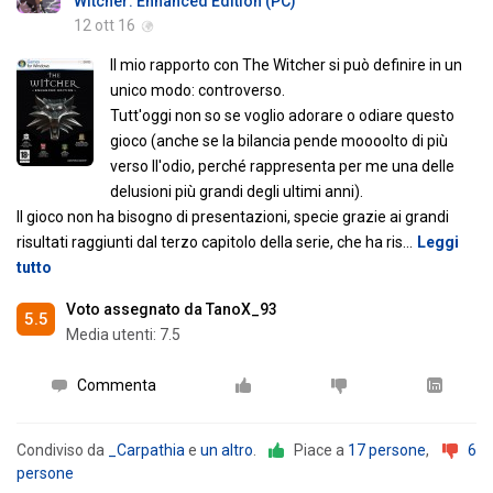
Witcher: Enhanced Edition (PC)
12 ott 16
Il mio rapporto con The Witcher si può definire in un
unico modo: controverso.
Tutt'oggi non so se voglio adorare o odiare questo
gioco (anche se la bilancia pende moooolto di più
verso ll'odio, perché rappresenta per me una delle
delusioni più grandi degli ultimi anni).
Il gioco non ha bisogno di presentazioni, specie grazie ai grandi
risultati raggiunti dal terzo capitolo della serie, che ha ris
…
Leggi
tutto
Voto assegnato da TanoX_93
5.5
Media utenti:
7.5
Commenta
Condiviso da
_Carpathia
e
un altro
.
Piace a
17 persone
,
6
persone