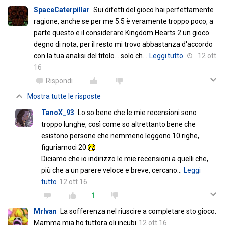
SpaceCaterpillar
Sui difetti del gioco hai perfettamente
ragione, anche se per me 5.5 è veramente troppo poco, a
parte questo e il considerare Kingdom Hearts 2 un gioco
degno di nota, per il resto mi trovo abbastanza d'accordo
con la tua analisi del titolo... solo ch
…
Leggi tutto
12 ott
16
Rispondi
Mostra tutte le risposte
TanoX_93
Lo so bene che le mie recensioni sono
troppo lunghe, così come so altrettanto bene che
esistono persone che nemmeno leggono 10 righe,
figuriamoci 20
Diciamo che io indirizzo le mie recensioni a quelli che,
più che a un parere veloce e breve, cercano
…
Leggi
tutto
12 ott 16
1
MrIvan
La sofferenza nel riuscire a completare sto gioco.
Mamma mia ho tuttora gli incubi
12 ott 16