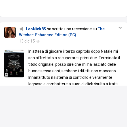
LeoNick85
ha scritto una recensione su
The
Witcher: Enhanced Edition (PC)
13 dic 15
In attesa di giocare il terzo capitolo dopo Natale mi
son affrettato a recuperare i primi due. Terminato il
titolo originale, posso dire che mi ha lasciato delle
buone sensazioni, sebbene i difetti non mancano.
Innanzittuto il sistema di controllo è veramente
legnoso e combattere a suon di click risulta a tratti
fastidioso. In parte perplesso anche per alcune quest secondarie
che ti costringono a
…
Leggi tutto
Voto assegnato da LeoNick85
8.5
Media utenti:
7.5