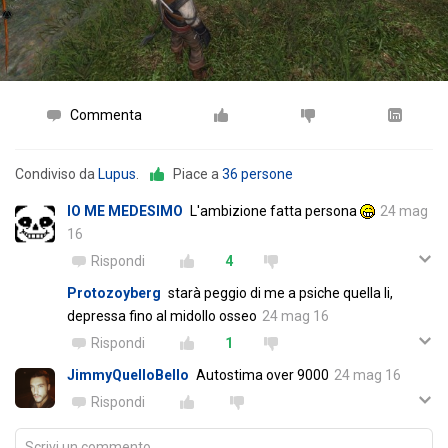
Commenta
Condiviso da
Lupus
.
Piace a
36 persone
IO ME MEDESIMO
L'ambizione fatta persona
24 mag
16
Rispondi
4
Protozoyberg
starà peggio di me a psiche quella li,
depressa fino al midollo osseo
24 mag 16
Rispondi
1
JimmyQuelloBello
Autostima over 9000
24 mag 16
Rispondi
Scrivi un commento