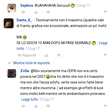
Sephira
AUAHAHAHA Geruuult
12 lug 17
Dante_X_
- Tecnicamente non il massimo (qualche calo
di frame, grafica non eccezionale, animazioni un po' meh)
MA
SE LO GIOCHI 10 ANNI DOPO MI PARE NORMALE
…
Leggi
tutto
12 lug 17
Rispondi
Mostra tutte le risposte
Zolla
@Rev sicuramente ma CDPR non era certo
povera nel 2007
btw ho detto che non è il massimo
ma non che faccia schifo, certe cose sono fatte bene
mentre altre insomma :/ ad esempio gli effetti di luce
sono molto belli mentre certe ambientazioni potevano
…
Leggi tutto
12 lug 17