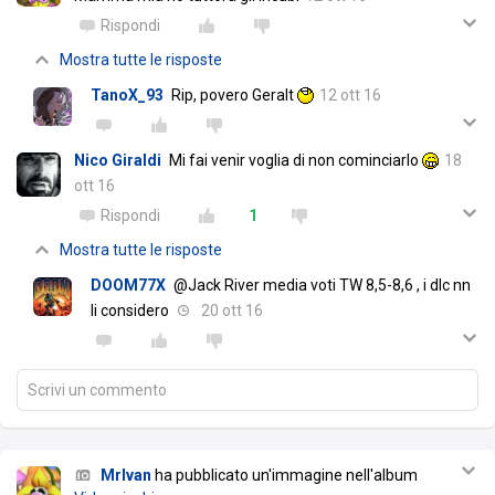
Rispondi
Mostra tutte le risposte
TanoX_93
Rip, povero Geralt
12 ott 16
Nico Giraldi
Mi fai venir voglia di non cominciarlo
18
ott 16
Rispondi
1
Mostra tutte le risposte
DOOM77X
@Jack River media voti TW 8,5-8,6 , i dlc nn
li considero
20 ott 16
Scrivi un commento
MrIvan
ha pubblicato un'immagine nell'album