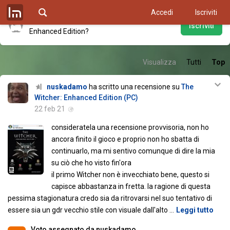
Accedi
Iscriviti
Vuoi pubblicare qualcosa su The Witcher:
Iscriviti
Enhanced Edition?
Visualizza
Tutti
Top
nuskadamo
ha scritto una recensione su
The
Witcher: Enhanced Edition (PC)
22 feb 21
consideratela una recensione provvisoria, non ho
ancora finito il gioco e proprio non ho sbatta di
continuarlo, ma mi sentivo comunque di dire la mia
su ciò che ho visto fin'ora
il primo Witcher non è invecchiato bene, questo si
capisce abbastanza in fretta. la ragione di questa
pessima stagionatura credo sia da ritrovarsi nel suo tentativo di
essere sia un gdr vecchio stile con visuale dall'alto
…
Leggi tutto
Voto assegnato da nuskadamo