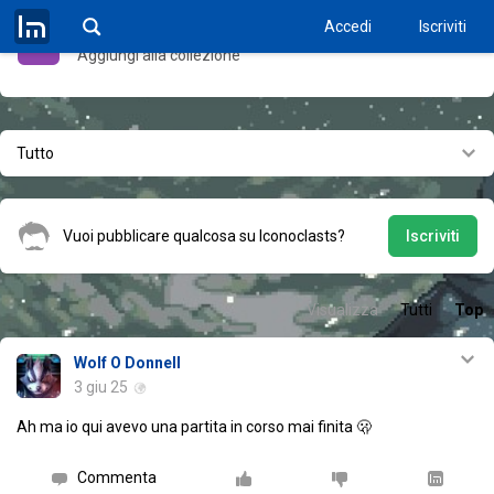
Accedi
Iscriviti
Visitatore
Aggiungi alla collezione
Tutto
Vuoi pubblicare qualcosa su Iconoclasts?
Iscriviti
Visualizza
Tutti
Top
Wolf O Donnell
3 giu 25
Ah ma io qui avevo una partita in corso mai finita 🫢
Commenta