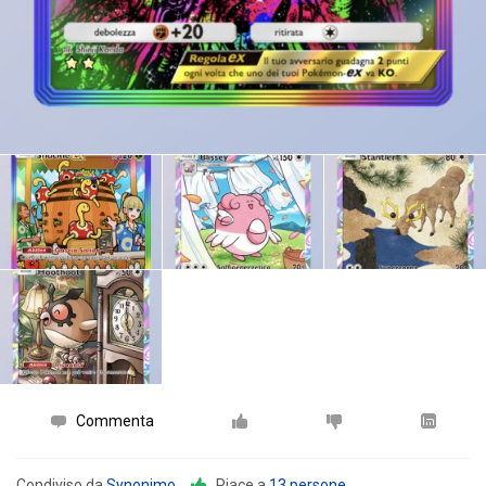
Commenta
Condiviso da
Synonimo
.
Piace a
13 persone