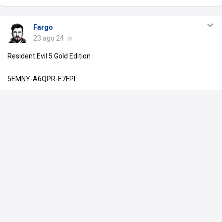
Fargo
23 ago 24
Resident Evil 5 Gold Edition
5EMNY-A6QPR-E7FPI
Commenta
Piace a
1 persona
Fargo
23 ago 24
Resident Evil 4 (2005)
5NLPQ-XIABW-TBGGJ