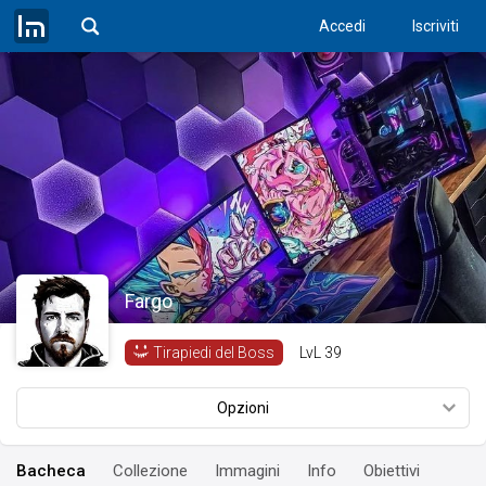
Accedi
Iscriviti
Fargo
LvL
39
Tirapiedi del Boss
Opzioni
Bacheca
Collezione
Immagini
Info
Obiettivi