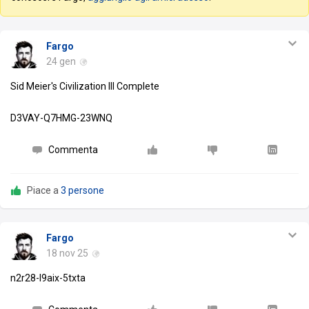
Fargo
24 gen
Sid Meier's Civilization III Complete
D3VAY-Q7HMG-23WNQ
Commenta
Piace a
3 persone
Fargo
18 nov 25
n2r28-l9aix-5txta