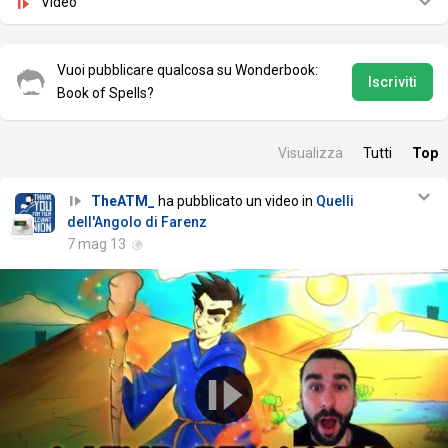
Video
Vuoi pubblicare qualcosa su Wonderbook:
Iscriviti
Book of Spells?
Visualizza
Tutti
Top
TheATM_
ha pubblicato un video in
Quelli
dell'Angolo di Farenz
7 mag 13