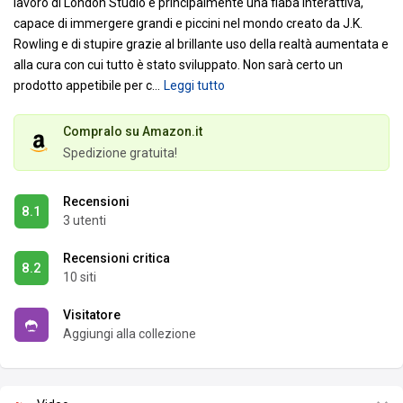
lavoro di London Studio è principalmente una fiaba interattiva,
capace di immergere grandi e piccini nel mondo creato da J.K.
Rowling e di stupire grazie al brillante uso della realtà aumentata e
alla cura con cui tutto è stato sviluppato. Non sarà certo un
prodotto appetibile per c
…
Leggi tutto
Compralo su Amazon.it
Spedizione gratuita!
Recensioni
8.1
3 utenti
Recensioni critica
8.2
10 siti
Visitatore
Aggiungi alla collezione