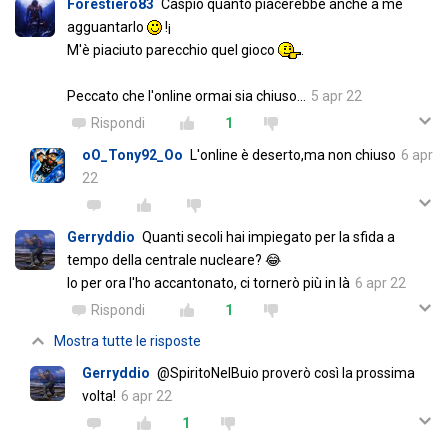
Forestiero83
Caspio quanto piacerebbe anche a me
agguantarlo
!¡
M'è piaciuto parecchio quel gioco
.
Peccato che l'online ormai sia chiuso...
5 apr 22
Rispondi
1
oO_Tony92_Oo
L'online è deserto,ma non chiuso
6 apr
22
Gerryddio
Quanti secoli hai impiegato per la sfida a
tempo della centrale nucleare? 😂
Io per ora l'ho accantonato, ci tornerò più in là
6 apr 22
Rispondi
1
Mostra tutte le risposte
Gerryddio
@SpiritoNelBuio proverò così la prossima
volta!
6 apr 22
1