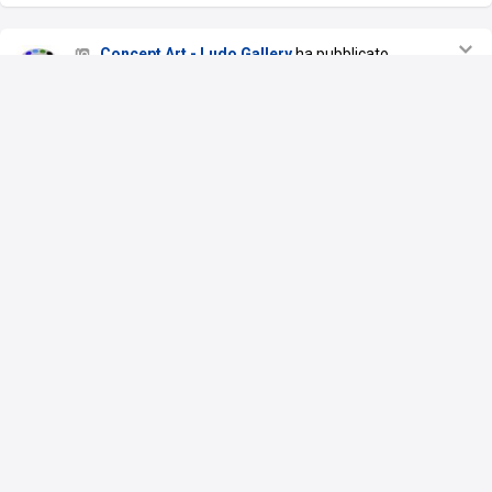
Concept Art - Ludo Gallery
ha pubblicato
un'immagine nell'album
Split Second - by Leading
Light Design
11 feb 13