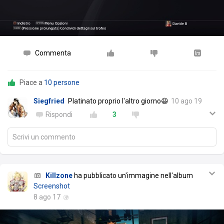
Commenta
Piace a
10 persone
Siegfried
Platinato proprio l'altro giorno😆
10 ago 19
Rispondi
3
Scrivi un commento
Killzone
ha pubblicato un'immagine nell'album
Screenshot
8 ago 17