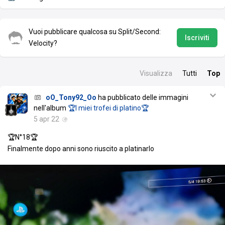
Vuoi pubblicare qualcosa su Split/Second:
Iscriviti
Velocity?
Visualizza
Tutti
Top
oO_Tony92_Oo
ha pubblicato delle immagini
nell'album
🏆I miei trofei di platino🏆
5 apr 22
🏆N°18🏆
Finalmente dopo anni sono riuscito a platinarlo