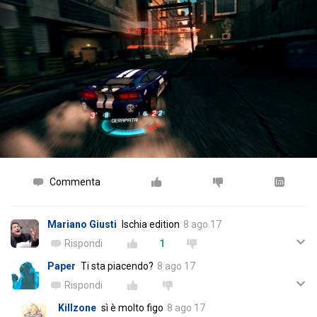
Commenta
Mariano Giusti
Ischia edition
8 ago 17
Rispondi
1
Paper
Ti sta piacendo?
8 ago 17
Rispondi
Killzone
sì è molto figo
8 ago 17