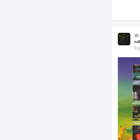
nel
9 g