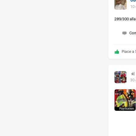
Ob
10 
289/300 all
Co
Piace a
30 