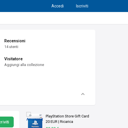
Accedi
Iscriviti
Recensioni
14 utenti
Visitatore
Aggiungi alla collezione
PlayStation Store Gift Card
20 EUR | Ricarica
riviti
Portafoglio PSN | Account