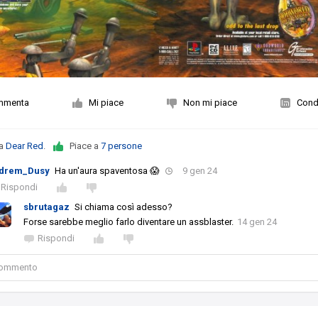
mmenta
Mi piace
Non mi piace
Condi
da
Dear Red
.
Piace a
7 persone
drem_Dusy
Ha un'aura spaventosa 😱
9 gen 24
Rispondi
sbrutagaz
Si chiama così adesso?
Forse sarebbe meglio farlo diventare un assblaster.
14 gen 24
Rispondi
 commento