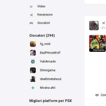
Video
Recensioni
Giocatori
31
Giocatori (294)
fg_mnit
BadPrinceWolf
YukiArcade
Shimigama
deathmetalsoul
+
Mostra altri
Co
Migliori platform per PSX