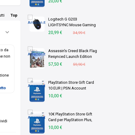
20,00 €
italiano | PS5/PS4 Codice
download
utti
Top
Logitech G G203
LIGHTSYNC Mouse Gaming
con Illuminazione RGB
20,99 €
34,99 €
to da
Assassin's Creed Black Flag
se non
Resynced Launch Edition
(PS5)
57,50 €
59,90 €
zione
PlayStation Store Gift Card
utto
10 EUR | PSN Account
italiano | PS5/PS4 Codice
10,00 €
download
10€ PlayStation Store Gift
Card per PlayStation Plus,
vidi
Account italiano [Codice per
10,00 €
email]