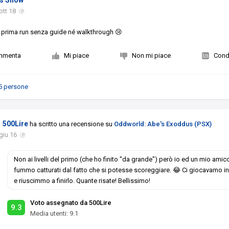
s Snow
ott 18
a prima run senza guide né walkthrough 😢
mmenta
Mi piace
Non mi piace
Condi
5 persone
500Lire
ha scritto una recensione su
Oddworld: Abe's Exoddus (PSX)
giu 16
Non ai livelli del primo (che ho finito "da grande") però io ed un mio amic
fummo catturati dal fatto che si potesse scoreggiare. 😂 Ci giocavamo i
e riuscimmo a finirlo. Quante risate! Bellissimo!
Voto assegnato da 500Lire
9.3
Media utenti:
9.1