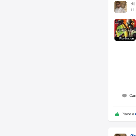
11 
Co
Piace a