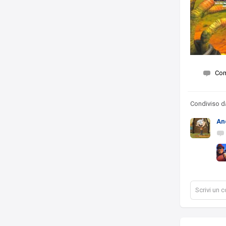
Co
Condiviso 
An
Scrivi un