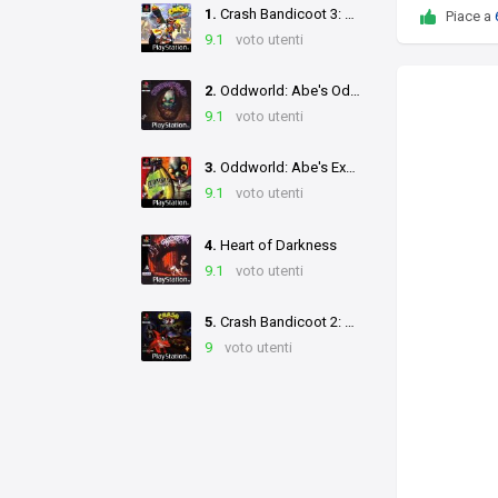
1.
Crash Bandicoot 3: Warped
Piace a
9.1
voto utenti
2.
Oddworld: Abe's Oddysee
9.1
voto utenti
3.
Oddworld: Abe's Exoddus
9.1
voto utenti
4.
Heart of Darkness
9.1
voto utenti
5.
Crash Bandicoot 2: Cortex Strikes Back
9
voto utenti