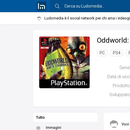
Ludomedia è il social network per chi ama i videog
Oddworld:
PC
PS4
Gene
Data di usc
Produtto
Sviluppato
Tutto
Vuoi
Immagini