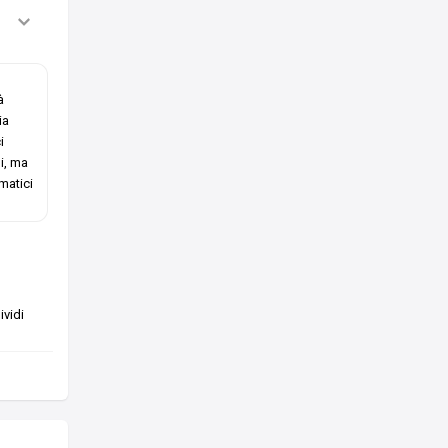
à
ia
i
i, ma
mmatici
vidi