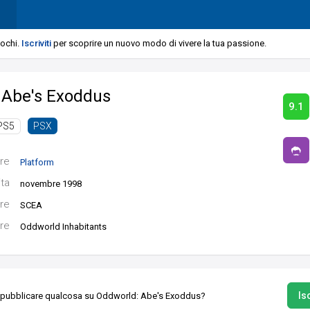
iochi.
Iscriviti
per scoprire un nuovo modo di vivere la tua passione.
 Abe's Exoddus
9.1
PS5
PSX
re
Platform
ita
novembre 1998
re
SCEA
re
Oddworld Inhabitants
Isc
 pubblicare qualcosa su Oddworld: Abe's Exoddus?