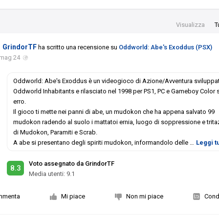
Visualizza
T
GrindorTF
ha scritto una recensione su
Oddworld: Abe's Exoddus (PSX)
 mag 24
Oddworld: Abe's Exoddus è un videogioco di Azione/Avventura sviluppa
Oddworld Inhabitants e rilasciato nel 1998 per PS1, PC e Gameboy Color 
erro.
Il gioco ti mette nei panni di abe, un mudokon che ha appena salvato 99
mudokon radendo al suolo i mattatoi ernia, luogo di soppressione e trita
di Mudokon, Paramiti e Scrab.
A abe si presentano degli spiriti mudokon, informandolo delle
…
Leggi t
Voto assegnato da GrindorTF
8.3
Media utenti:
9.1
mmenta
Mi piace
Non mi piace
Condi