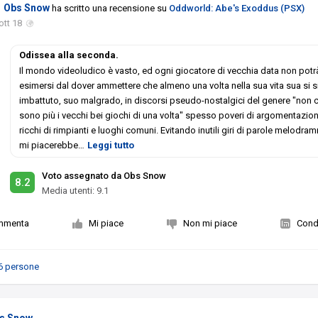
Obs Snow
ha scritto una recensione su
Oddworld: Abe's Exoddus (PSX)
ott 18
Odissea alla seconda.
Il mondo videoludico è vasto, ed ogni giocatore di vecchia data non potr
esimersi dal dover ammettere che almeno una volta nella sua vita sua si s
imbattuto, suo malgrado, in discorsi pseudo-nostalgici del genere "non c
sono più i vecchi bei giochi di una volta" spesso poveri di argomentazion
ricchi di rimpianti e luoghi comuni. Evitando inutili giri di parole melodra
mi piacerebbe
…
Leggi tutto
Voto assegnato da Obs Snow
8.2
Media utenti:
9.1
mmenta
Mi piace
Non mi piace
Condi
6 persone