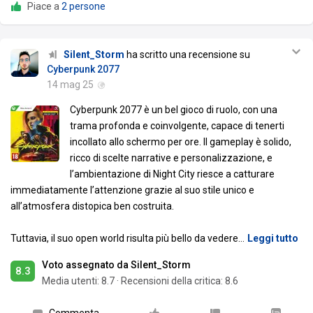
Piace a
2 persone
Silent_Storm
ha scritto una recensione su
Cyberpunk 2077
14 mag 25
Cyberpunk 2077 è un bel gioco di ruolo, con una
trama profonda e coinvolgente, capace di tenerti
incollato allo schermo per ore. Il gameplay è solido,
ricco di scelte narrative e personalizzazione, e
l’ambientazione di Night City riesce a catturare
immediatamente l’attenzione grazie al suo stile unico e
all’atmosfera distopica ben costruita.
Tuttavia, il suo open world risulta più bello da vedere
…
Leggi tutto
Voto assegnato da Silent_Storm
8.3
Media utenti:
8.7
·
Recensioni della critica: 8.6
Commenta