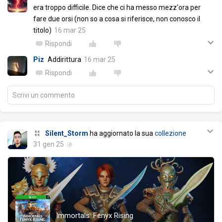
era troppo difficile. Dice che ci ha messo mezz'ora per
fare due orsi (non so a cosa si riferisce, non conosco il
titolo)
16 mar 25
Rispondi
Piz
Addirittura
16 mar 25
Rispondi
Scrivi un commento
Silent_Storm
ha aggiornato la sua
collezione
31 gen 25
Immortals: Fenyx Rising