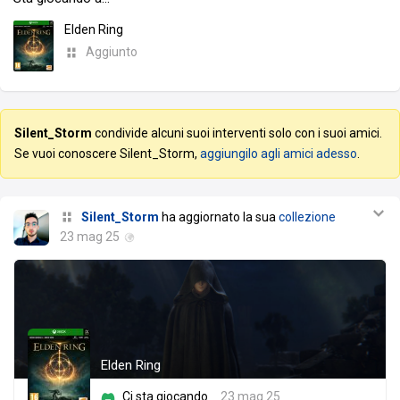
Elden Ring
Aggiunto
Silent_Storm
condivide alcuni suoi interventi solo con i suoi amici.
Se vuoi conoscere Silent_Storm,
aggiungilo agli amici adesso
.
Silent_Storm
ha aggiornato la sua
collezione
23 mag 25
Elden Ring
Ci sta giocando
23 mag 25