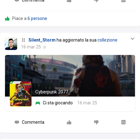
Piace a
6 persone
Silent_Storm
ha aggiornato la sua
collezione
16 mar 25
Cyberpunk 2077
Ci sta giocando
16 mar 25
Commenta