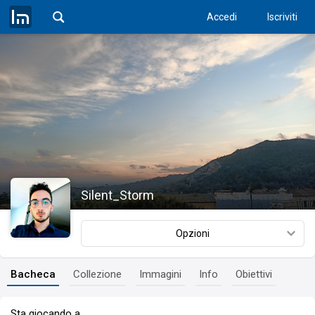
Accedi
Iscriviti
Silent_Storm
Opzioni
Bacheca
Collezione
Immagini
Info
Obiettivi
Sta giocando a…