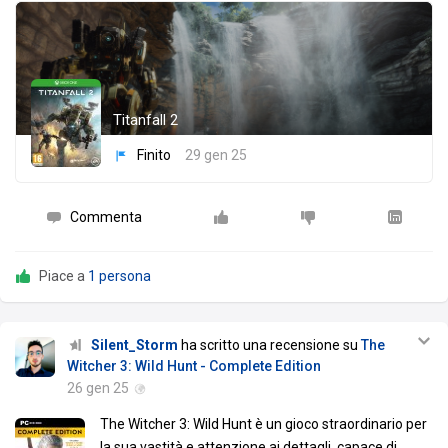
Titanfall 2
Finito
29 gen 25
Commenta
Piace a
1 persona
Silent_Storm
ha scritto una recensione su
The
Witcher 3: Wild Hunt - Complete Edition
26 gen 25
The Witcher 3: Wild Hunt è un gioco straordinario per
la sua vastità e attenzione ai dettagli, capace di