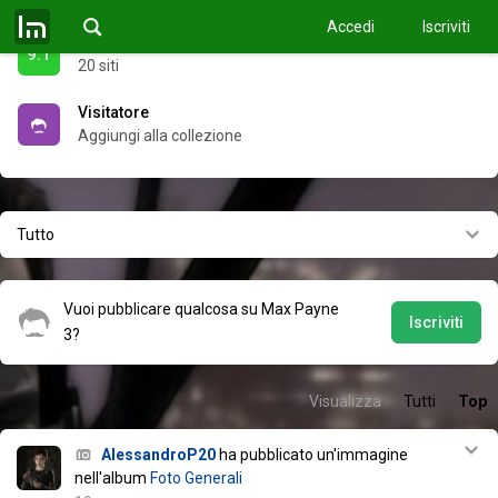
Accedi
Iscriviti
Recensioni critica
9.1
20 siti
Visitatore
Aggiungi alla collezione
Tutto
Vuoi pubblicare qualcosa su Max Payne
Iscriviti
3?
Visualizza
Tutti
Top
AlessandroP20
ha pubblicato un'immagine
nell'album
Foto Generali