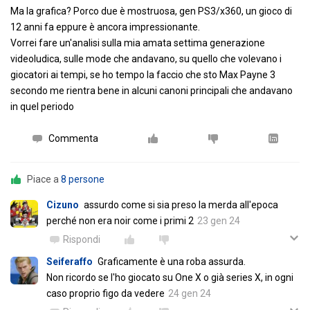
Ma la grafica? Porco due è mostruosa, gen PS3/x360, un gioco di
12 anni fa eppure è ancora impressionante.
Vorrei fare un'analisi sulla mia amata settima generazione
videoludica, sulle mode che andavano, su quello che volevano i
giocatori ai tempi, se ho tempo la faccio che sto Max Payne 3
secondo me rientra bene in alcuni canoni principali che andavano
in quel periodo
Commenta
Piace a
8 persone
Cizuno
assurdo come si sia preso la merda all'epoca
perché non era noir come i primi 2
23 gen 24
Rispondi
Seiferaffo
Graficamente è una roba assurda.
Non ricordo se l'ho giocato su One X o già series X, in ogni
caso proprio figo da vedere
24 gen 24