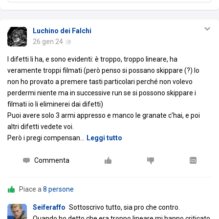
Luchino dei Falchi
26 gen 24
I difetti li ha, e sono evidenti: è troppo, troppo lineare, ha
veramente troppi filmati (però penso si possano skippare (?) Io
non ho provato a premere tasti particolari perché non volevo
perdermi niente ma in successive run se si possono skippare i
filmati io li eliminerei dai difetti)
Puoi avere solo 3 armi appresso e manco le granate c'hai, e poi
altri difetti vedete voi.
Però i pregi compensan
…
Leggi tutto
Commenta
Piace a
8 persone
Seiferaffo
Sottoscrivo tutto, sia pro che contro.
Quando ho detto che era troppo lineare mi hanno criticato