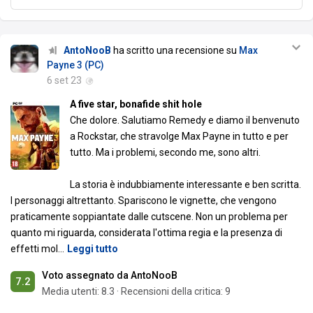
AntoNooB
ha scritto una recensione su
Max
Payne 3 (PC)
6 set 23
A five star, bonafide shit hole
Che dolore. Salutiamo Remedy e diamo il benvenuto
a Rockstar, che stravolge Max Payne in tutto e per
tutto. Ma i problemi, secondo me, sono altri.
La storia è indubbiamente interessante e ben scritta.
I personaggi altrettanto. Spariscono le vignette, che vengono
praticamente soppiantate dalle cutscene. Non un problema per
quanto mi riguarda, considerata l'ottima regia e la presenza di
effetti mol
…
Leggi tutto
Voto assegnato da AntoNooB
7.2
Media utenti:
8.3
·
Recensioni della critica: 9