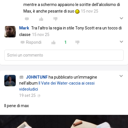
mentre a schermo appaiono le scritte dell'alcolismo di
Max, è anche pesante di suo
15 nov 25
Mark
Tra l’altro la regia in stile Tony Scott era un tocco di
classe
15 nov 25
Rispondi
1
Scrivi un commento
JOHNTUNF
ha pubblicato un'immagine
nell'album
Il Vate dei Water-caccia ai cessi
videoludici
19 set 25
Il pene di max