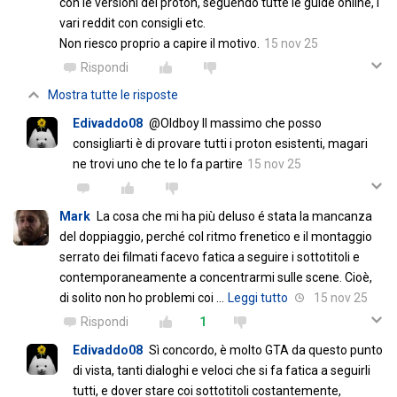
con le versioni del proton, seguendo tutte le guide online, i
vari reddit con consigli etc.
Non riesco proprio a capire il motivo.
15 nov 25
Rispondi
Mostra tutte le risposte
Edivaddo08
@Oldboy Il massimo che posso
consigliarti è di provare tutti i proton esistenti, magari
ne trovi uno che te lo fa partire
15 nov 25
Mark
La cosa che mi ha più deluso é stata la mancanza
del doppiaggio, perché col ritmo frenetico e il montaggio
serrato dei filmati facevo fatica a seguire i sottotitoli e
contemporaneamente a concentrarmi sulle scene. Cioè,
di solito non ho problemi coi
…
Leggi tutto
15 nov 25
Rispondi
1
Edivaddo08
Sì concordo, è molto GTA da questo punto
di vista, tanti dialoghi e veloci che si fa fatica a seguirli
tutti, e dover stare coi sottotitoli costantemente,