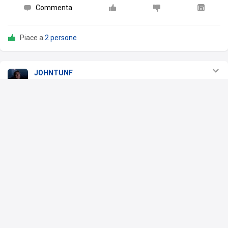
Commenta
Piace a
2 persone
JOHNTUNF
2 feb 23
Rimasterizzatemelo @rockstargamesofficial @ceodirockstar
@ceodiremedy @ceodibarillasoftwareandgames
Commenta
Piace a
4 persone
Gigetto
MA quanto è bello
3 feb 23
Rispondi
1
Scrivi un commento