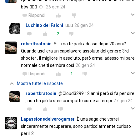
btw 🤷🏻‍♂️
26 gen 24
Rispondi
Luchino dei Falchi
🤷🏿‍♂️
26 gen 24
2
robertbratosin
Si... ma te parli adesso dopo 20 anni?
Quando uscì era un capolavoro assoluto del genere 3rd
shooter , il migliore in assoluto, però ormai adesso mi pare
normale che ti sembra così
26 gen 24
Rispondi
1
Mostra tutte le risposte
robertbratosin
@Cloud3299 12 anni però si fa per dire
, non ha più lo stesso impatto come ai tempi
27 gen 24
Lapassionedelverogamer
È una saga che vorrei
sinceramente recuperare, sono particolarmente curioso
per il 2.