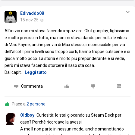
Edivaddo08
15 nov 25
All'inizio non mi stava facendo impazzire. Ok il gunplay, fighissimo
e molto preciso in tutto, ma non mi stava dando per nulla le vibes
di Max Payne, anche per via di Max stesso, irriconoscibile per via
dell'alcol. I primi livelli sono troppo corti, hanno troppe cutscene e si
gioca molto poco. La storia è molto più preponderante e si vede,
però mi stava facendo storcere il naso sta cosa.
Dal capit
…
Leggi tutto
Commenta
Piace a
2 persone
Oldboy
Curiosità: lo stai giocando su Steam Deck per
caso? Perchè ricordavo la avessi.
A me lì non parte in nessun modo, anche smanettando