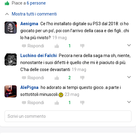
Piace a
6 persone
Mostra tutti i commenti
Aenigma
Ce l’ho installato digitale su PS3 dal 2018: ci ho
giocato per un po’, poi con l’arrivo della casa e dei figli…chi
lo ha più rivisto?
19 mag
Rispondi
1
Luchino dei Falchi
Pecora nera della saga ma oh, niente,
nonostante i suoi difetti è quello che mi è piaciuto di più.
C'ha delle cose devastanti
19 mag
Rispondi
2
AlePigna
ho adorato ai tempi questo gioco..a parte i
sottotitoli minuscoli
23 mag
Rispondi
1
Scrivi un commento