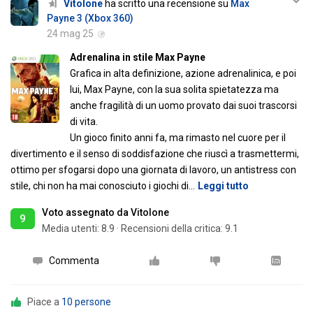
Vitolone
ha scritto una recensione su
Max
Payne 3 (Xbox 360)
24 mag 25
Adrenalina in stile Max Payne
Grafica in alta definizione, azione adrenalinica, e poi
lui, Max Payne, con la sua solita spietatezza ma
anche fragilità di un uomo provato dai suoi trascorsi
di vita.
Un gioco finito anni fa, ma rimasto nel cuore per il
divertimento e il senso di soddisfazione che riuscì a trasmettermi,
ottimo per sfogarsi dopo una giornata di lavoro, un antistress con
stile, chi non ha mai conosciuto i giochi di
…
Leggi tutto
Voto assegnato da Vitolone
9
Media utenti:
8.9
·
Recensioni della critica: 9.1
Commenta
Piace a
10 persone