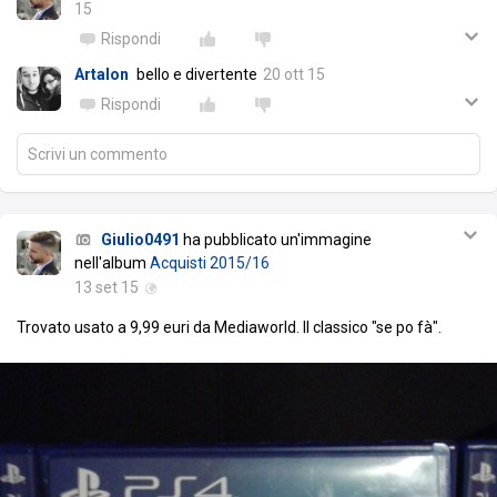
15
Rispondi
Artalon
bello e divertente
20 ott 15
Rispondi
Scrivi un commento
Giulio0491
ha pubblicato un'immagine
nell'album
Acquisti 2015/16
13 set 15
Trovato usato a 9,99 euri da Mediaworld. Il classico "se po fà".