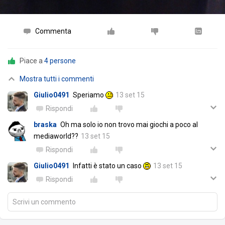
Commenta
Piace a
4 persone
Mostra tutti i commenti
Giulio0491
Speriamo
13 set 15
Rispondi
braska
Oh ma solo io non trovo mai giochi a poco al
mediaworld??
13 set 15
Rispondi
Giulio0491
Infatti è stato un caso
13 set 15
Rispondi
Scrivi un commento