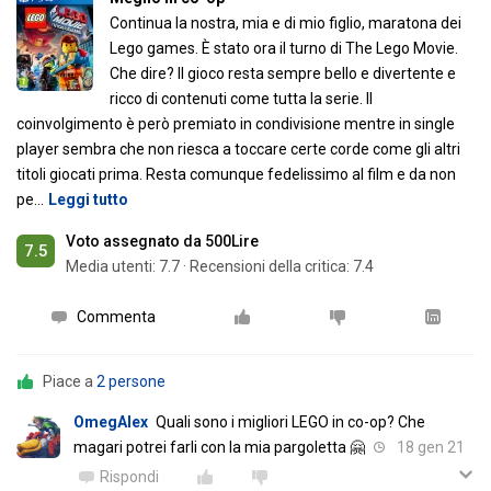
Continua la nostra, mia e di mio figlio, maratona dei
Lego games. È stato ora il turno di The Lego Movie.
Che dire? Il gioco resta sempre bello e divertente e
ricco di contenuti come tutta la serie. Il
coinvolgimento è però premiato in condivisione mentre in single
player sembra che non riesca a toccare certe corde come gli altri
titoli giocati prima. Resta comunque fedelissimo al film e da non
pe
…
Leggi tutto
Voto assegnato da 500Lire
7.5
Media utenti:
7.7
·
Recensioni della critica: 7.4
Commenta
Piace a
2 persone
OmegAlex
Quali sono i migliori LEGO in co-op? Che
magari potrei farli con la mia pargoletta 🤗
18 gen 21
Rispondi