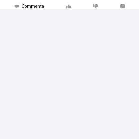
Commenta
Condiviso da
Red Savarin
e
altri 3
.
Piace a
6 persone
Nintendo Hall
ha pubblicato un'immagine
nell'album
Nintendo Hall
28 feb 14
Where are my pants!!!!!!
https://miiverse.nintendo.net/posts/AYQH …