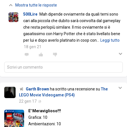
Mostra tutte le risposte
500Lire
Mah dipende ovviamente da quali temi sono
cari alla piccola che dubito sarà coinvolta dal gameplay
che resta perlopiù similare. Il mio ovviamente si è
gasatissimo con Harry Potter che è stato livellato bene
per lui e dopo averlo platinato in coop con
…
Leggi tutto
18 gen 21
Scrivi un commento
Garth Brown
ha scritto una recensione su
The
LEGO Movie Videogame (PS4)
22 gen 17
E' Meraviglioso!!!
Grafica: 10
Ambientazioni: 10