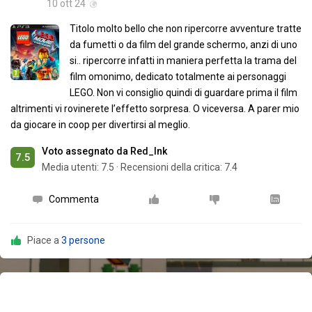
10 ott 24
Titolo molto bello che non ripercorre avventure tratte
da fumetti o da film del grande schermo, anzi di uno
si.. ripercorre infatti in maniera perfetta la trama del
film omonimo, dedicato totalmente ai personaggi
LEGO. Non vi consiglio quindi di guardare prima il film
altrimenti vi rovinerete l’effetto sorpresa. O viceversa. A parer mio
da giocare in coop per divertirsi al meglio.
Voto assegnato da Red_Ink
7.5
Media utenti:
7.5
·
Recensioni della critica: 7.4
Commenta
Piace a
3 persone