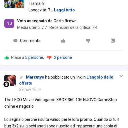
Trama: 8
Longevità: 7
…
Leggi tutto
Voto assegnato da Garth Brown
10
Media utenti:
7.7
·
Recensioni della critica: 7.4
Commenta
Piace a
5 persone
,
2 persone
Marcutyo
ha pubblicato un link in
L'angolo delle
offerte
29 nov 16
The LEGO Movie Videogame XBOX 360 10€ NUOVO GameStop
online e negozio
Lo segnalo perché risulta valido per le loro promo. Quando ci fu il
bug 3x2 sui giochi usati sono riuscito ad impaccare una copia di