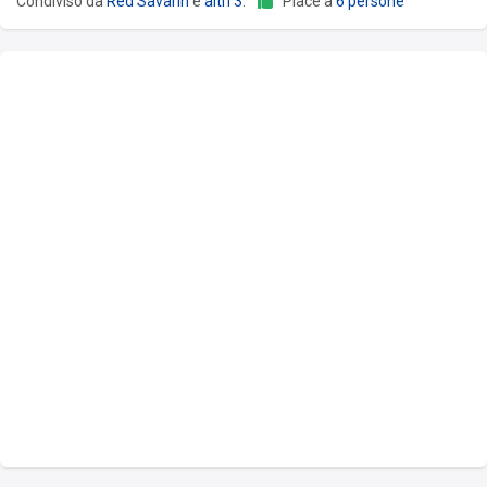
Condiviso da
Red Savarin
e
altri 3
.
Piace a
6 persone