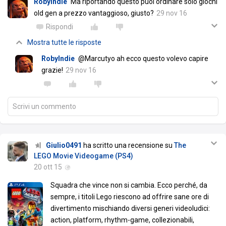
RobyIndie
Ma riportando questo puoi ordinare solo giochi
old gen a prezzo vantaggioso, giusto?
29 nov 16
Rispondi
Mostra tutte le risposte
RobyIndie
@Marcutyo ah ecco questo volevo capire
grazie!
29 nov 16
Scrivi un commento
Giulio0491
ha scritto una recensione su
The
LEGO Movie Videogame (PS4)
20 ott 15
Squadra che vince non si cambia. Ecco perché, da
sempre, i titoli Lego riescono ad offrire sane ore di
divertimento mischiando diversi generi videoludici:
action, platform, rhythm-game, collezionabili,