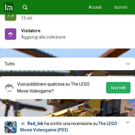
Accedi
Iscriviti
Recensioni critica
7.3
13 siti
Visitatore
Aggiungi alla collezione
Tutto
Vuoi pubblicare qualcosa su The LEGO
Iscriviti
Movie Videogame?
Visualizza
Tutti
Top
Red_Ink
ha scritto una recensione su
The LEGO
Movie Videogame (PS3)