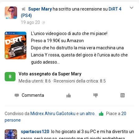
Super Mary
ha scritto una recensione su
DiRT 4
(PS4)
19 ago 20
L'unico videogioco di auto che mi piace!
Preso a 19.90€ su Amazon
Dopo che ho distrutto la mia vera macchina una
Lancia Y rossa, questa del gioco è l'unica auto che
guido adesso...
Voto assegnato da Super Mary
8
Media utenti:
8.6
·
Recensioni della critica: 8.5
Commenta
Condiviso da
Midrex Ahiru GaGotoku
e
un altro
.
Piace a
20
persone
spartacus120
Io ho giocato al 3 su PC e mi ha divertito un
sacco, però non so, secondo me sti giochi andrebbero