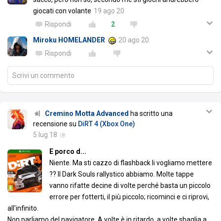
giocati con volante
19 ago 20
Rispondi
2
Miroku HOMELANDER
20 ago 20
Rispondi
Scrivi un commento
Cremino Motta Advanced
ha scritto una
recensione su
DiRT 4 (Xbox One)
5 lug 18
E porco d...
Niente. Ma sti cazzo di flashback li vogliamo mettere
?? Il Dark Souls rallystico abbiamo. Molte tappe
vanno rifatte decine di volte perché basta un piccolo
errore per fotterti, il più piccolo; ricominci e ci riprovi,
all'infinito.
Non parliamo del navigatore. A volte è in ritardo, a volte sbaglia a