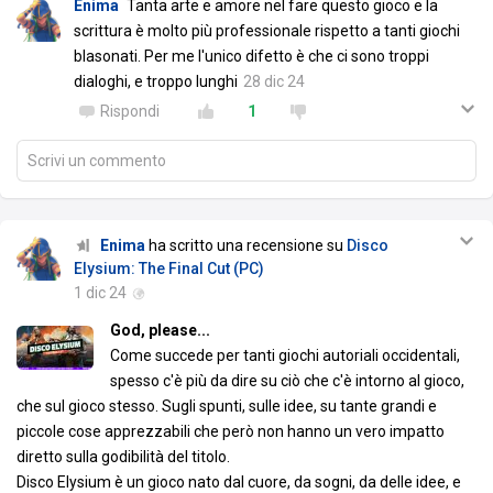
Enima
Tanta arte e amore nel fare questo gioco e la
scrittura è molto più professionale rispetto a tanti giochi
blasonati. Per me l'unico difetto è che ci sono troppi
dialoghi, e troppo lunghi
28 dic 24
Rispondi
1
Scrivi un commento
Enima
ha scritto una recensione su
Disco
Elysium: The Final Cut (PC)
1 dic 24
God, please...
Come succede per tanti giochi autoriali occidentali,
spesso c'è più da dire su ciò che c'è intorno al gioco,
che sul gioco stesso. Sugli spunti, sulle idee, su tante grandi e
piccole cose apprezzabili che però non hanno un vero impatto
diretto sulla godibilità del titolo.
Disco Elysium è un gioco nato dal cuore, da sogni, da delle idee, e