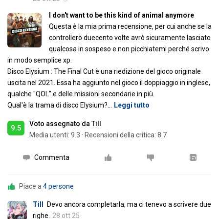
I don't want to be this kind of animal anymore
Questa è la mia prima recensione, per cui anche se la
controllerò duecento volte avrò sicuramente lasciato
qualcosa in sospeso e non picchiatemi perché scrivo
in modo semplice xp.
Disco Elysium : The Final Cut è una riedizione del gioco originale
uscita nel 2021. Essa ha aggiunto nel gioco il doppiaggio in inglese,
qualche "QOL" e delle missioni secondarie in più.
Qual'è la trama di disco Elysium?
…
Leggi tutto
Voto assegnato da Till
9.5
Media utenti:
9.3
·
Recensioni della critica: 8.7
Commenta
Piace a
4 persone
Till
Devo ancora completarla, ma ci tenevo a scrivere due
righe.
28 ott 25