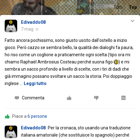
Visualizza
Tutti
Top
Edivaddo08
7 mag
Fatto ancora pochissimo, sono giusto uscito dall'ostello a inizio
gioco. Però cazzo se sembra bello, la qualità dei dialoghi fa paura,
ho riso come un coglione a praticamente ogni scelta (tipo ora mi
chiamo Raphaël Ambrosius Costeau perché suona figo
) e mi
sembra un sacco profondo a livello di scelte, con i tiri di dadi che
già immagino possano svoltare un sacco la storia. Poi doppiaggio
inglese
…
Leggi tutto
Commenta
Piace a
6 persone
Edivaddo08
Per la cronaca, sto usando una traduzione
italiana amatoriale (che sostituisce lo spagnolo) perché