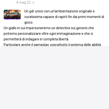
4 mag 22
Un gdr unico con un'ambientazione originale e
curatissima capace di rapirti fin dai primi momenti di
gioco.
Un giallo in cui impersoneremo un detective sui generis che
potremo personalizzare oltre ogni immaginazione e che ci
permetterà di indagare in completa libertà.
Particolare anche il gameplay, soprattutto il sistema delle abilità
del personaggio. Le 24(!) abilità di gioco non saranno infatti
…
Leggi tutto
Voto assegnato da Tarid93
9
Media utenti:
8.6
·
Recensioni della critica: 8.7
Commenta
Piace a
11 persone