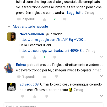
tutti dicono che l'inglese di sto gioco sia bello complicato.
Se la traduzione dovesse iniziare a fare schifo penso che
proverò in inglese e come andrà
…
Leggi tutto
7 mag
Rispondi
2
Mostra tutte le risposte
Neve Valkoinen
@Edivaddo08
https://drive.google.com/file/d/1EqiMVOK …
Della TWR traduzioni:
https://discord.gg/twr-traduzioni-409048 …
7 mag
1
Enima
potresti provare l'inglese direttamente e vedere se
è davvero troppo per te, o magari invece lo capisci
7 mag
Rispondi
Edivaddo08
Ormai lo gioco così, è comunque comodo
dato che c'è davvero tanto testo
7 mag
Scrivi un commento