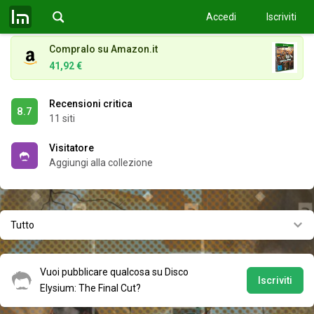
a human being.
Full voice ac
…
Leggi tutto
Accedi
Iscriviti
Compralo su Amazon.it
41,92 €
Recensioni critica
8.7
11 siti
Visitatore
Aggiungi alla collezione
Tutto
Vuoi pubblicare qualcosa su Disco
Iscriviti
Elysium: The Final Cut?