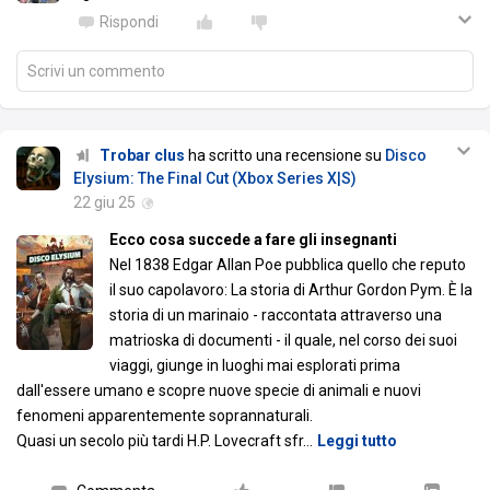
Rispondi
Scrivi un commento
Trobar clus
ha scritto una recensione su
Disco
Elysium: The Final Cut (Xbox Series X|S)
22 giu 25
Ecco cosa succede a fare gli insegnanti
Nel 1838 Edgar Allan Poe pubblica quello che reputo
il suo capolavoro: La storia di Arthur Gordon Pym. È la
storia di un marinaio - raccontata attraverso una
matrioska di documenti - il quale, nel corso dei suoi
viaggi, giunge in luoghi mai esplorati prima
dall'essere umano e scopre nuove specie di animali e nuovi
fenomeni apparentemente soprannaturali.
Quasi un secolo più tardi H.P. Lovecraft sfr
…
Leggi tutto