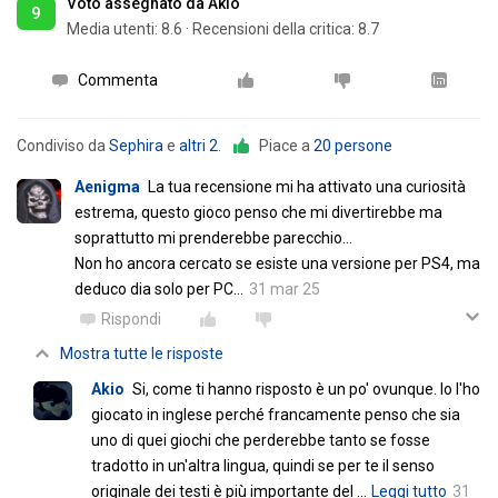
Voto assegnato da Akio
9
Media utenti:
8.6
·
Recensioni della critica: 8.7
Commenta
Condiviso da
Sephira
e
altri 2
.
Piace a
20 persone
Aenigma
La tua recensione mi ha attivato una curiosità
estrema, questo gioco penso che mi divertirebbe ma
soprattutto mi prenderebbe parecchio…
Non ho ancora cercato se esiste una versione per PS4, ma
deduco dia solo per PC…
31 mar 25
Rispondi
Mostra tutte le risposte
Akio
Si, come ti hanno risposto è un po' ovunque. Io l'ho
giocato in inglese perché francamente penso che sia
uno di quei giochi che perderebbe tanto se fosse
tradotto in un'altra lingua, quindi se per te il senso
originale dei testi è più importante del
…
Leggi tutto
31