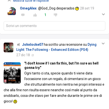
Mostra tutte le risposte
OmegAlex
@God_Dog desperados
28 set 19
1
Scrivi un commento
Johnlocke07
ha scritto una recensione su
Dying
Light: The Following - Enhanced Edition (PS4)
27 dic 18
"I don't know if I can fix this, but I'm sure as hell
gonna try."
Ogni tanto ci sta, specie quando ti viene data
l’occasione con un regalo, di cimentarsi in un gioco
che strutturalmente non rientra nei propri interessi e
che alla fine non risulta essere neanche così male al punto da
snobbarlo, cosa che stavo per fare anche durante le prime ore di
gioco!