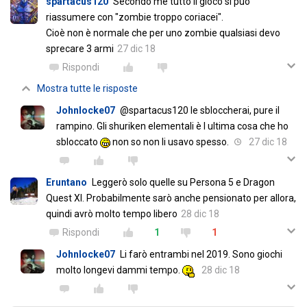
spartacus120
Secondo me tutto il gioco si può
riassumere con "zombie troppo coriacei".
Cioè non è normale che per uno zombie qualsiasi devo
sprecare 3 armi
27 dic 18
Rispondi
Mostra tutte le risposte
Johnlocke07
@spartacus120 le sbloccherai, pure il
rampino. Gli shuriken elementali è l ultima cosa che ho
sbloccato
non so non li usavo spesso.
27 dic 18
Eruntano
Leggerò solo quelle su Persona 5 e Dragon
Quest XI. Probabilmente sarò anche pensionato per allora,
quindi avrò molto tempo libero
28 dic 18
Rispondi
1
1
Johnlocke07
Li farò entrambi nel 2019. Sono giochi
molto longevi dammi tempo.
28 dic 18