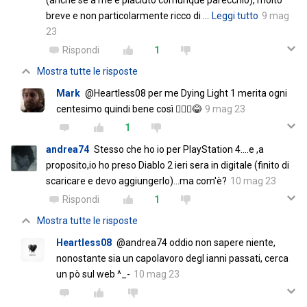
breve e non particolarmente ricco di
…
Leggi tutto
9 mag
23
Rispondi
1
Mostra tutte le risposte
Mark
@Heartless08 per me Dying Light 1 merita ogni
centesimo quindi bene così 🤷🏻‍♂️😂
9 mag 23
1
andrea74
Stesso che ho io per PlayStation 4....e ,a
proposito,io ho preso Diablo 2 ieri sera in digitale (finito di
scaricare e devo aggiungerlo)...ma com'è?
10 mag 23
Rispondi
1
Mostra tutte le risposte
Heartless08
@andrea74 oddio non sapere niente,
nonostante sia un capolavoro degl ianni passati, cerca
un pò sul web ^_-
10 mag 23