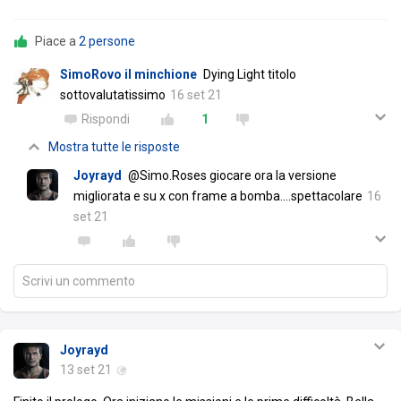
Piace a
2 persone
SimoRovo il minchione
Dying Light titolo
sottovalutatissimo
16 set 21
Rispondi
1
Mostra tutte le risposte
Joyrayd
@Simo.Roses giocare ora la versione
migliorata e su x con frame a bomba....spettacolare
16
set 21
Scrivi un commento
Joyrayd
13 set 21