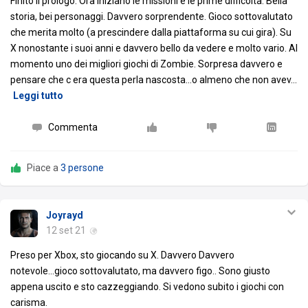
Finito il prologo. Ora iniziano le missioni e le prime difficoltà. Bella
storia, bei personaggi. Davvero sorprendente. Gioco sottovalutato
che merita molto (a prescindere dalla piattaforma su cui gira). Su
X nonostante i suoi anni e davvero bello da vedere e molto vario. Al
momento uno dei migliori giochi di Zombie. Sorpresa davvero e
pensare che c era questa perla nascosta...o almeno che non avev
…
Leggi tutto
Commenta
Piace a
3 persone
Joyrayd
12 set 21
Preso per Xbox, sto giocando su X. Davvero Davvero
notevole...gioco sottovalutato, ma davvero figo.. Sono giusto
appena uscito e sto cazzeggiando. Si vedono subito i giochi con
carisma.