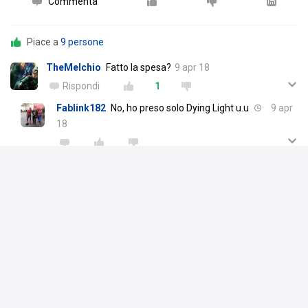
Commenta
Piace a
9 persone
TheMelchio
Fatto la spesa?
9 apr 18
Rispondi
1
Fablink182
No, ho preso solo Dying Light u.u
9 apr
18
Scrivi un commento
FeelTheFury
17 dic 17
Sto gioco è ancora più bello di quanto mi ricordassi.
Tutte le aggiunte dell'Enhanced unite al fatto che sto giocando
The Following per la prima volta non fanno altro che migliorare