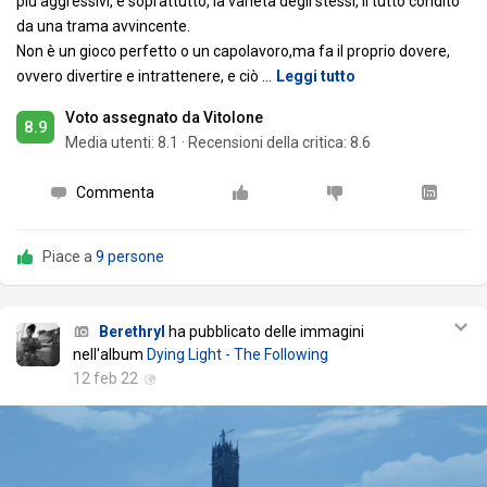
più aggressivi, e soprattutto, la varietà degli stessi, il tutto condito
da una trama avvincente.
Non è un gioco perfetto o un capolavoro,ma fa il proprio dovere,
ovvero divertire e intrattenere, e ciò
…
Leggi tutto
Voto assegnato da Vitolone
8.9
Media utenti:
8.1
·
Recensioni della critica: 8.6
Commenta
Piace a
9 persone
Berethryl
ha pubblicato delle immagini
nell'album
Dying Light - The Following
12 feb 22