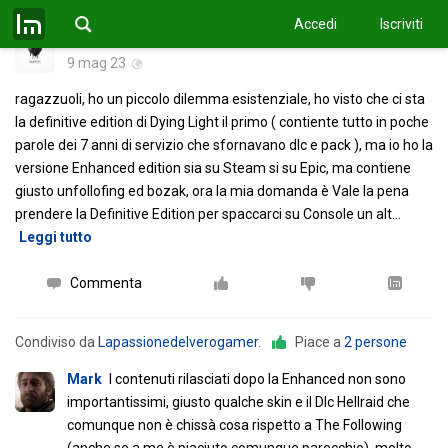
Accedi
Iscriviti
Heartless08
9 mag 23
ragazzuoli, ho un piccolo dilemma esistenziale, ho visto che ci sta
la definitive edition di Dying Light il primo ( contiente tutto in poche
parole dei 7 anni di servizio che sfornavano dlc e pack ), ma io ho la
versione Enhanced edition sia su Steam si su Epic, ma contiene
giusto unfollofing ed bozak, ora la mia domanda è Vale la pena
prendere la Definitive Edition per spaccarci su Console un alt
…
Leggi tutto
Commenta
Condiviso da
Lapassionedelverogamer
.
Piace a
2 persone
Mark
I contenuti rilasciati dopo la Enhanced non sono
importantissimi, giusto qualche skin e il Dlc Hellraid che
comunque non è chissà cosa rispetto a The Following
(anche se a me è piaciuto comunque parecchio), molto