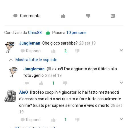
Commenta
Condiviso da
Chris88
.
Piace a
10 persone
Jungleman
Che gioco sarebbe?
28 set 19
Rispondi
2
Mostra tutte le risposte
Jungleman
@Lexus9 l'ha aggiunto dopo il titolo alla
foto , genio
28 set 19
1
AleO
Il trofeo coop in 4 giocatori lo hai fatto mettendoti
d'accordo con altri o sei riuscito a fare tutto casualmente
online? Giusto per sapere se l'online è vivo o morto
28 set
19
Rispondi
1