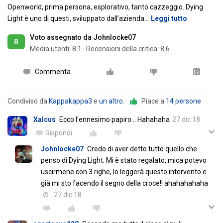
Openworld, prima persona, esplorativo, tanto cazzeggio. Dying
Light è uno di questi, sviluppato dall’azienda
…
Leggi tutto
Voto assegnato da Johnlocke07
8
Media utenti:
8.1
·
Recensioni della critica: 8.6
Commenta
Condiviso da
Kappakappa3
e
un altro
.
Piace a
14 persone
Xalcus
Ecco l'ennesimo papiro... Hahahaha
27 dic 18
Rispondi
Johnlocke07
Credo di aver detto tutto quello che
penso di Dying Light. Mi è stato regalato, mica potevo
uscirmene con 3 righe, lo leggerà questo intervento e
già mi sto facendo il segno della croce!! ahahahahaha
27 dic 18