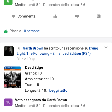
8
Media utenti:
8.1
·
Recensioni della critica: 8.6
Commenta
Piace a
10 persone
Garth Brown
ha scritto una recensione su
Dying
Light: The Following - Enhanced Edition (PS4)
31 dic 19
Dead Edge
Grafica: 10
Ambientazioni: 10
Trama: 8
Longevità: 10
…
Leggi tutto
Voto assegnato da Garth Brown
10
Media utenti:
8.1
·
Recensioni della critica: 8.6