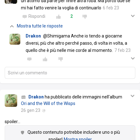
un attimo da parte per finire altra roba. Ma porco due se
mi hai fatto venire la voglia di continuarlo
6 feb 23
Rispondi
2
Mostra tutte le risposte
Drakon
@Shimigama Anche io tendo a giocarne
diversi, più che altro perché passo, di volta in volta, a
quello che è più nelle mie corde al momento.
7 feb 23
Scrivi un commento
Drakon
ha pubblicato delle immagini nell'album
Ori and the Will of the Wisps
26 gen 23
spoiler
…
Questo contenuto potrebbe includere uno o più
spoiler!
Mostra spoiler