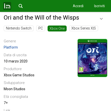
Accedi
Iscriviti
Ori and the Will of the Wisps
Nintendo Switch
PC
Xbox Series X|S
Xbox One
Genere
Platform
Data di uscita
10 marzo 2020
Produttore
Xbox Game Studios
Sviluppatore
Moon Studios
Età consigliata
7+
Link