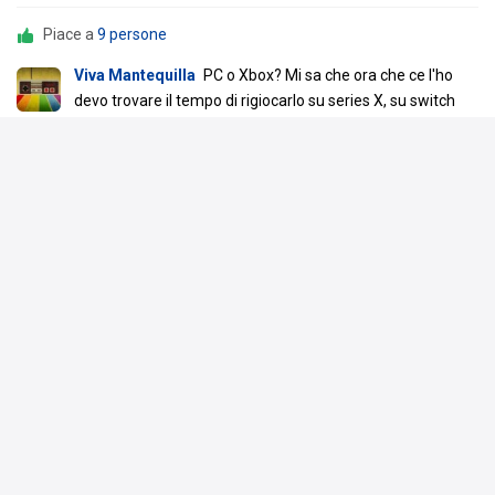
Piace a
9 persone
Viva Mantequilla
PC o Xbox? Mi sa che ora che ce l'ho
devo trovare il tempo di rigiocarlo su series X, su switch
non era così spettacolare, oltre ai rallentamenti
24 gen 23
Rispondi
Drakon
PC, Linux per la precisione
24 gen 23
Scrivi un commento
Drakon
ha pubblicato delle immagini nell'album
Ori and the Will of the Wisps
9 gen 23