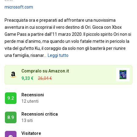
microsoft.com
Preacquista ora e preparati ad affrontare una nuovissima
avventura in cui scoprirai il vero destino di Ori.
Gioca con Xbox
Game Pass a partire dall'11 marzo 2020.
Il piccolo spirito Ori non si
perde mai d'animo, ma quando un volo fatale mette in pericolo la
vita del gufetto Ku, il coraggio da solo non gli basterà per riunire
una famiglia, risanar
…
Leggi tutto
Compralo su Amazon.it
9,33 €
26,04 €
Recensioni
9.2
12 utenti
Recensioni critica
8.9
13 siti
Visitatore