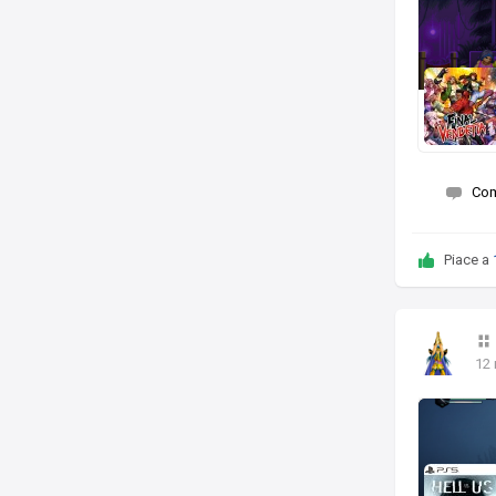
Co
Piace a
12