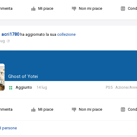
mmenta
Mi piace
Non mi piace
Condi
acri1780
ha aggiornato la sua
collezione
lug
Ghost of Yotei
Aggiunto
14 lug
PS5 · Azione/Avv
mmenta
Mi piace
Non mi piace
Condi
3 persone