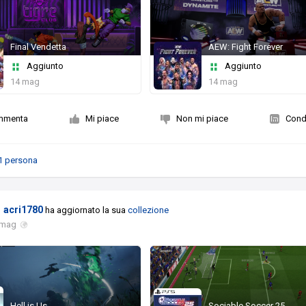
Final Vendetta
AEW: Fight Forever
Aggiunto
Aggiunto
14 mag
14 mag
mmenta
Mi piace
Non mi piace
Condi
1 persona
acri1780
ha aggiornato la sua
collezione
 mag
Hell is Us
Sociable Soccer 25