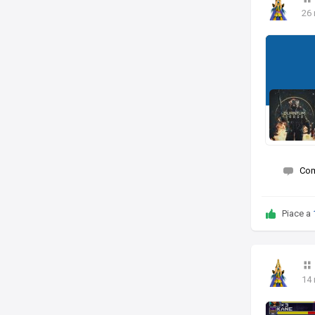
26
Co
Piace a
14