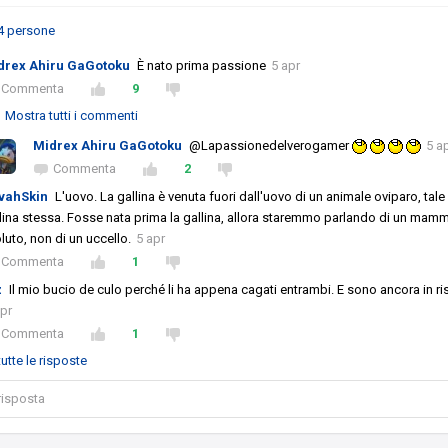
4 persone
drex Ahiru GaGotoku
È nato prima passione
5 apr
Commenta
9
Mostra tutti i commenti
Midrex Ahiru GaGotoku
@Lapassionedelverogamer
5 a
Commenta
2
vahSkin
L'uovo. La gallina è venuta fuori dall'uovo di un animale oviparo, tale 
lina stessa. Fosse nata prima la gallina, allora staremmo parlando di un mam
luto, non di un uccello.
5 apr
Commenta
1
z
Il mio bucio de culo perché li ha appena cagati entrambi. E sono ancora in ri
apr
Commenta
1
utte le risposte
 risposta