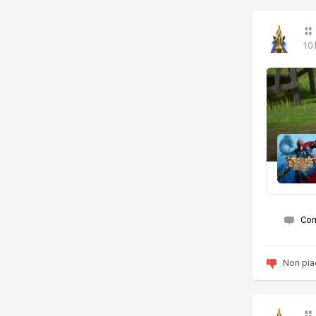
10 
Co
Non pia