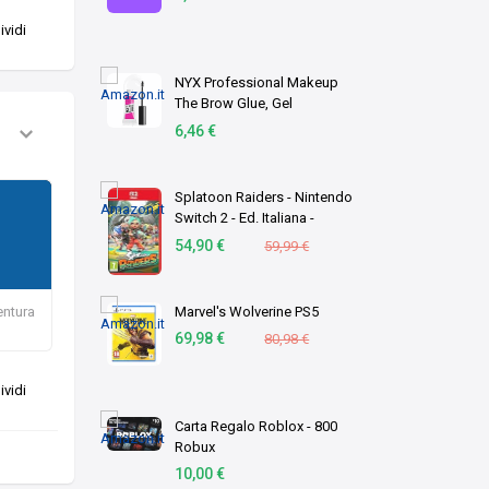
vidi
NYX Professional Makeup
The Brow Glue, Gel
Trasparente per
6,46 €
Sopracciglia Effetto
Laminazione, Per Ciglia
Scolpite dal Finish Naturale,
Splatoon Raiders - Nintendo
Fino a …
Switch 2 - Ed. Italiana -
Versione su scheda
54,90 €
59,99 €
entura
Marvel's Wolverine PS5
69,98 €
80,98 €
vidi
Carta Regalo Roblox - 800
Robux
10,00 €