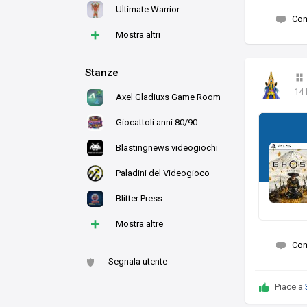
Ultimate Warrior
Co
+
Mostra altri
Stanze
14 
Axel Gladiuxs Game Room
Giocattoli anni 80/90
Blastingnews videogiochi
Paladini del Videogioco
Blitter Press
+
Mostra altre
Co
Segnala utente
Piace a