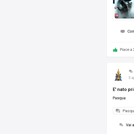
Co
Piace a
5 a
E' nato pr
Pasqua
Pasq
Vai 