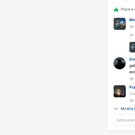
Piace a
Mi
Do
gal
evo
Pi
5 
Mostra t
Scrivi una