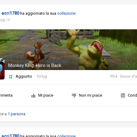
acri1780
ha aggiornato la sua
collezione
lug
Monkey King: Hero is Back
Aggiunto
10 lug
PS4 · Gioco d'
mmenta
Mi piace
Non mi piace
Condi
ce a
1 persona
acri1780
ha aggiornato la sua
collezione