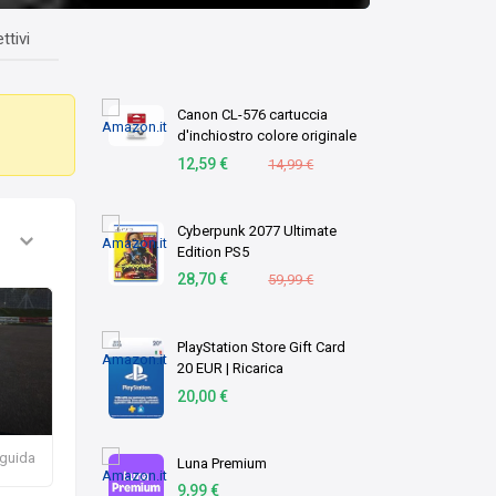
ttivi
Canon CL-576 cartuccia
,
d'inchiostro colore originale
1 pz C/M/Y (OEM Canon CL-
12,59 €
14,99 €
576 Tri-Colour Original
Standard Capacity Ink
Cartridge)
Cyberpunk 2077 Ultimate
Edition PS5
28,70 €
59,99 €
PlayStation Store Gift Card
20 EUR | Ricarica
Portafoglio PSN | Account
20,00 €
italiano | PS5/PS4 Codice
download
 guida
Luna Premium
9,99 €