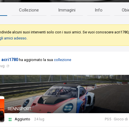
Collezione
Immagini
Info
Obie
divide alcuni suoi interventi solo con i suoi amici. Se vuoi conoscere acri1780
gli amici adesso
.
acri1780
ha aggiornato la sua
collezione
lug
RENNSPORT
Aggiunto
24 lug
PS5 · Gioco di