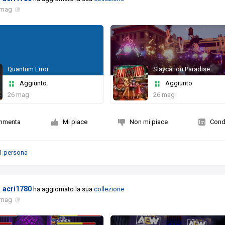
 mag
Quantum Error
Slaycation Paradise
Aggiunto
Aggiunto
26 mag
26 mag
mmenta
Mi piace
Non mi piace
Condi
1 persona
acri1780
ha aggiornato la sua
collezione
 mag