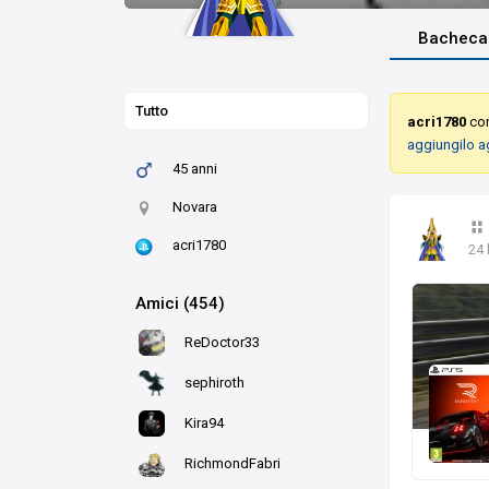
Bacheca
Tutto
acri1780
con
aggiungilo a
45 anni
Novara
acri1780
24 
Amici (454)
ReDoctor33
sephiroth
Kira94
RichmondFabri