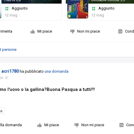
Aggiunto
Aggiunto
12 mag
12 mag
mmenta
Mi piace
Non mi piace
Condi
3 persone
acri1780
ha pubblicato
una domanda
pr
imo l'uovo o la gallina?Buona Pasqua a tutti!!!
ua
alla domanda
Mi piace
Non mi piace
Cond