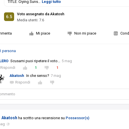
TITLE: Crying Suns
…
Leggi tutto
Voto assegnato da Akatosh
6.5
Media utenti:
7.6
mmenta
Mi piace
Non mi piace
Condi
1 persona
LERO
Scusami puoi ripetere il voto...
5 mag
Rispondi
1
1
Akatosh
In che senso?
7 mag
Rispondi
 commento
Akatosh
ha scritto una recensione su
Possessor(s)
mag