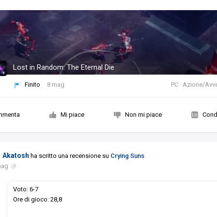
Lost in Random: The Eternal Die
Finito
8 mag
PC · Azione/Avv
mmenta
Mi piace
Non mi piace
Condi
Akatosh
ha scritto una recensione su
Crying Suns
mag
Voto: 6-7
Ore di gioco: 28,8