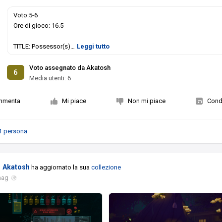
Voto:5-6
Ore di gioco: 16.5
TITLE: Possessor(s)
…
Leggi tutto
Voto assegnato da Akatosh
6
Media utenti:
6
mmenta
Mi piace
Non mi piace
Condi
1 persona
Akatosh
ha aggiornato la sua
collezione
mag