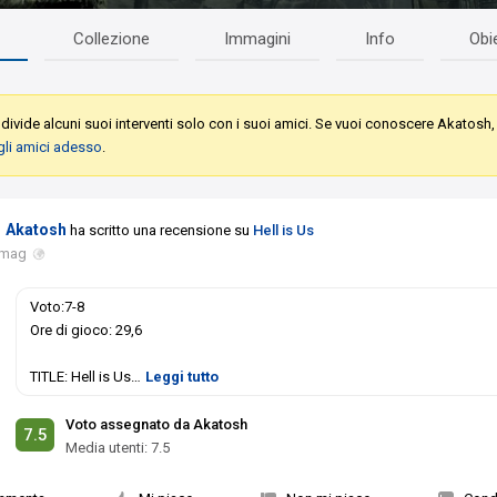
Collezione
Immagini
Info
Obie
ivide alcuni suoi interventi solo con i suoi amici. Se vuoi conoscere Akatosh,
gli amici adesso
.
Akatosh
ha scritto una recensione su
Hell is Us
 mag
Voto:7-8
Ore di gioco: 29,6
TITLE: Hell is Us
…
Leggi tutto
Voto assegnato da Akatosh
7.5
Media utenti:
7.5