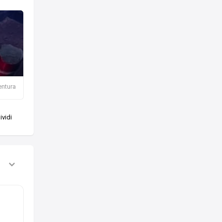
entura
vidi