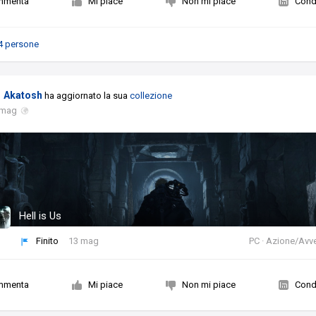
mmenta
Mi piace
Non mi piace
Condi
4 persone
Akatosh
ha aggiornato la sua
collezione
 mag
Hell is Us
Finito
13 mag
PC · Azione/Avv
mmenta
Mi piace
Non mi piace
Condi