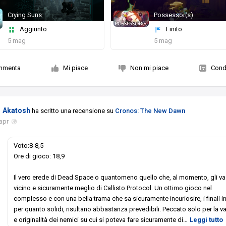
Crying Suns
Possessor(s)
Aggiunto
Finito
5 mag
5 mag
mmenta
Mi piace
Non mi piace
Condi
Akatosh
ha scritto una recensione su
Cronos: The New Dawn
apr
Voto:8-8,5
Ore di gioco: 18,9
Il vero erede di Dead Space o quantomeno quello che, al momento, gli va
vicino e sicuramente meglio di Callisto Protocol. Un ottimo gioco nel
complesso e con una bella trama che sa sicuramente incuriosire, i finali i
per quanto solidi, risultano abbastanza prevedibili. Peccato solo per la va
e originalità dei nemici su cui si poteva fare sicuramente di
…
Leggi tutto