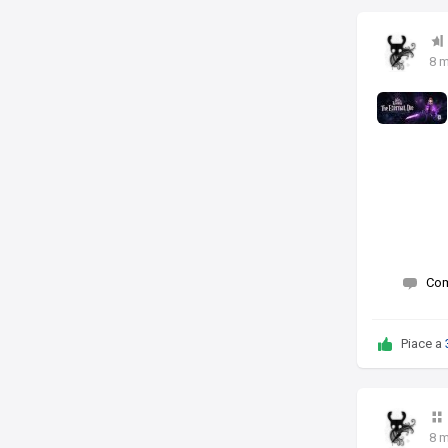
8 
Co
Piace a
8 