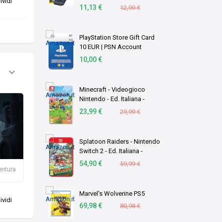
vidi
Pezzi
11,13 €
12,99 €
PlayStation Store Gift Card
10 EUR | PSN Account
italiano | PS5/PS4 Codice
10,00 €
download
Minecraft - Videogioco
Nintendo - Ed. Italiana -
Versione su scheda
23,99 €
29,99 €
Splatoon Raiders - Nintendo
Switch 2 - Ed. Italiana -
Versione su scheda
54,90 €
59,99 €
entura
Marvel's Wolverine PS5
vidi
69,98 €
80,98 €