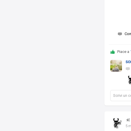
Co
Piace a
SO
Scrivi un
5 