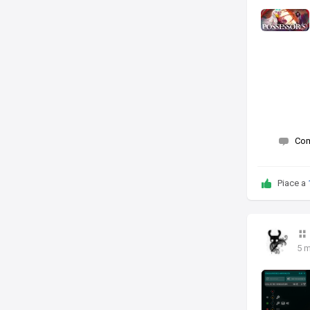
Co
Piace a
5 