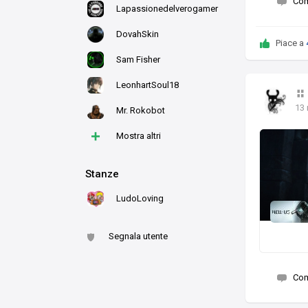
Co
Lapassionedelverogamer
DovahSkin
Piace a
Sam Fisher
LeonhartSoul18
13
Mr. Rokobot
+
Mostra altri
Stanze
LudoLoving
Segnala utente
Co