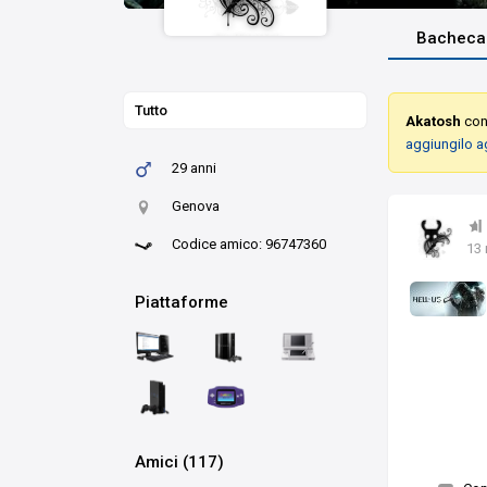
Bacheca
Tutto
Akatosh
cond
aggiungilo a
29 anni
Genova
Codice amico: 96747360
13
Piattaforme
Amici (117)