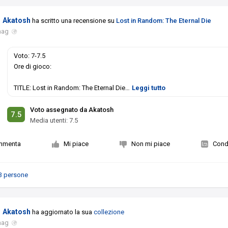
Akatosh
ha scritto una recensione su
Lost in Random: The Eternal Die
mag
Voto: 7-7.5
Ore di gioco:
TITLE: Lost in Random: The Eternal Die
…
Leggi tutto
Voto assegnato da Akatosh
7.5
Media utenti:
7.5
mmenta
Mi piace
Non mi piace
Condi
3 persone
Akatosh
ha aggiornato la sua
collezione
mag