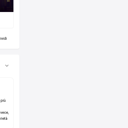
vidi
 più
nvece,
rietà