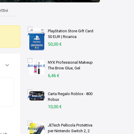
ttivi
PlayStation Store Gift Card
50 EUR | Ricarica
Portafoglio PSN | Account
50,00 €
italiano | PS5/PS4 Codice
download
NYX Professional Makeup
The Brow Glue, Gel
Trasparente per
6,46 €
Sopracciglia Effetto
Laminazione, Per Ciglia
Scolpite dal Finish Naturale,
Carta Regalo Roblox - 800
Fino a …
Robux
10,00 €
JETech Pellicola Protettiva
per Nintendo Switch 2, 2