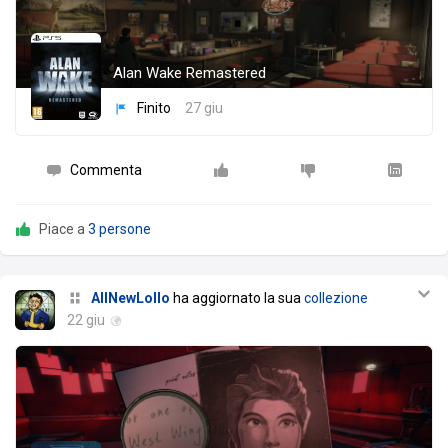
Alan Wake Remastered
Finito
27 giu
Commenta
Piace a
3 persone
AllNewLollo
ha aggiornato la sua
collezione
22 giu