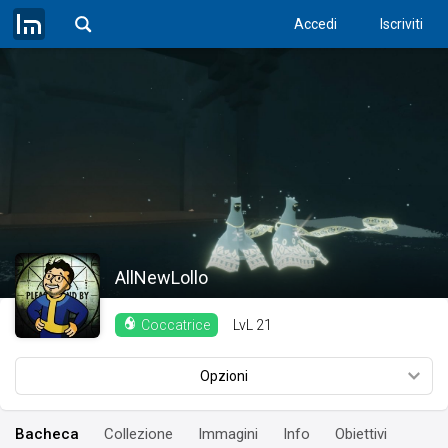
Accedi
Iscriviti
AllNewLollo
LvL
21
Coccatrice
Opzioni
Bacheca
Collezione
Immagini
Info
Obiettivi