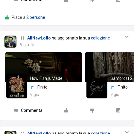
Piace a
2 persone
AllNewLollo
ha aggiornato la sua
collezione
9 giu
How Fish Is Made
Samorost 2
Finito
Finito
9 giu
9 giu
Commenta
AllNewLollo
ha aggiornato la sua
collezione