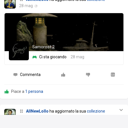
28 mag
Samorost 2
Ci sta giocando
28 mag
Commenta
Piace a
1 persona
AllNewLollo
ha aggiornato la sua
collezione
16 mag