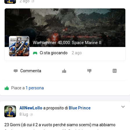
2 ago
Warhammer 40,000: Space Marine II
Ci sta giocando
2 ago
Commenta
Piace a
1 persona
AllNewLollo
a proposito di
Blue Prince
8 lug
23 Giorni (di cui il 2 a vuoto perché siamo scemi) ma abbiamo