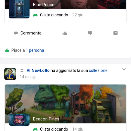
Blue Prince
Ci sta giocando
22 giu
Commenta
Piace a
1 persona
AllNewLollo
ha aggiornato la sua
collezione
14 giu
Beacon Pines
Ci sta giocando
14 giu