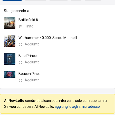
Sta giocando a…
Battlefield 6
Finito
Warhammer 40,000: Space Marine II
Aggiunto
Blue Prince
Aggiunto
Beacon Pines
Aggiunto
AllNewLollo
condivide alcuni suoi interventi solo con i suoi amici.
Se vuoi conoscere AllNewLollo,
aggiungilo agli amici adesso
.