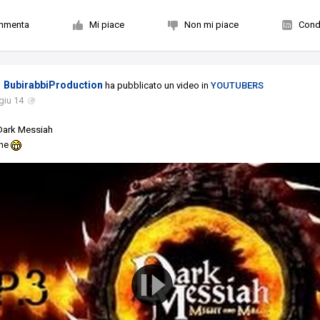
mmenta
Mi piace
Non mi piace
Condi
BubirabbiProduction
ha pubblicato un video in
YOUTUBERS
giu 14
 Dark Messiah
one