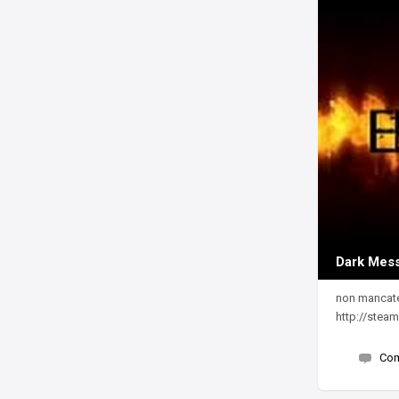
Dark Mess
non mancate 
http://stea
Co