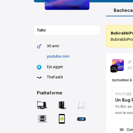
Bacheca
Tutto
BubirabbiP
BubirabbiPr
30 anni
youtube.com
EyLagger
20 
TheFastX
Iscrivetevi è
Piattaforme
YOUTUBE
Un Bug 
Yo Bro se 
non te vuo
Co