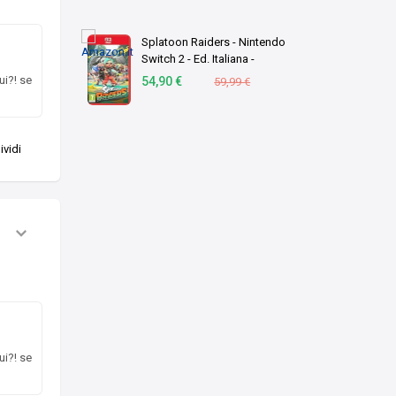
Splatoon Raiders - Nintendo
Switch 2 - Ed. Italiana -
Versione su scheda
ui?! se
54,90 €
59,99 €
vidi
ui?! se