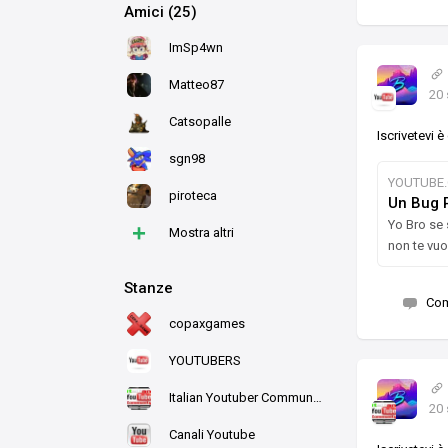
Amici (25)
ImSp4wn
Matteo87
20 
Catsopalle
Iscrivetevi è
sgn98
YOUTUBE
piroteca
Un Bug 
Yo Bro se 
+
Mostra altri
non te vuo
Stanze
Co
copaxgames
YOUTUBERS
Italian Youtuber Community
20 
Canali Youtube