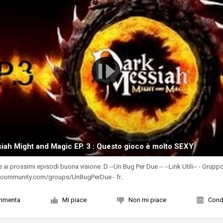
iah Might and Magic EP. 3 : Questo gioco è molto SEXY
ai prossimi episodi buona visione :D --Un Bug Per Due -- --Link Utili-- - Grupp
mcommunity.com/groups/UnBugPerDue - fr..
mmenta
Mi piace
Non mi piace
Condi