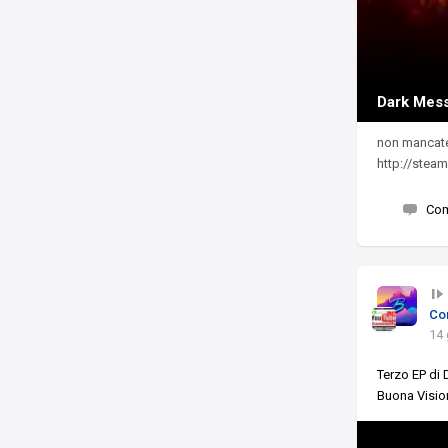
Dark Mess
non mancate 
http://stea
Co
Co
14 
Terzo EP di
Buona Visi