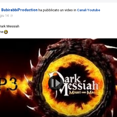
BubirabbiProduction
ha pubblicato un video in
Canali Youtube
giu 14
 Dark Messiah
one