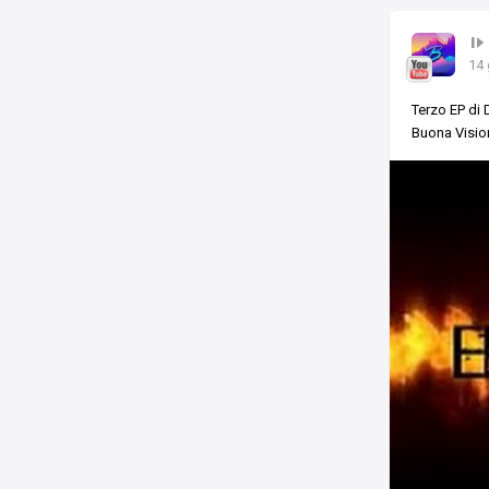
14 
Terzo EP di
Buona Visi