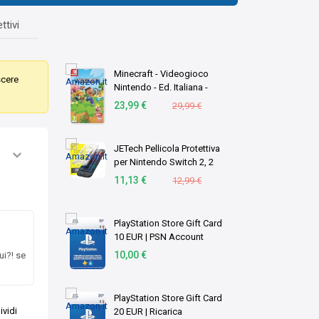
ttivi
Minecraft - Videogioco
scere
Nintendo - Ed. Italiana -
Versione su scheda
23,99 €
29,99 €
JETech Pellicola Protettiva
per Nintendo Switch 2, 2
Pezzi
11,13 €
12,99 €
PlayStation Store Gift Card
10 EUR | PSN Account
italiano | PS5/PS4 Codice
10,00 €
ui?! se
download
PlayStation Store Gift Card
vidi
20 EUR | Ricarica