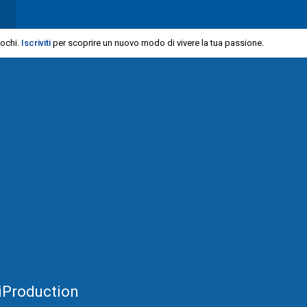
iochi.
Iscriviti
per scoprire un nuovo modo di vivere la tua passione.
iProduction