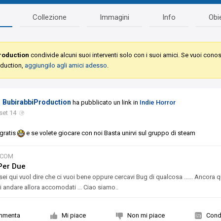
Collezione
Immagini
Info
Obie
roduction
condivide alcuni suoi interventi solo con i suoi amici. Se vuoi cono
oduction,
aggiungilo agli amici adesso
.
BubirabbiProduction
ha pubblicato un link in
Indie Horror
set 14
 gratis
e se volete giocare con noi Basta unirvi sul gruppo di steam
.COM
Per Due
sei qui vuol dire che ci vuoi bene oppure cercavi Bug di qualcosa ...... Ancora q
i andare allora accomodati ... Ciao siamo..
mmenta
Mi piace
Non mi piace
Condi