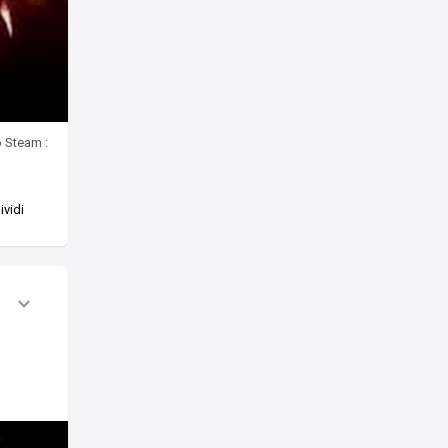
o Steam :
vidi