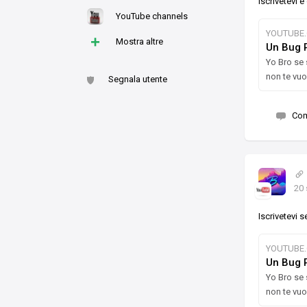
Iscrivetevi è
YouTube channels
YOUTUBE
+
Mostra altre
Un Bug 
Yo Bro se 
non te vuo
Segnala utente
Co
20 
Iscrivetevi 
YOUTUBE
Un Bug 
Yo Bro se 
non te vuo