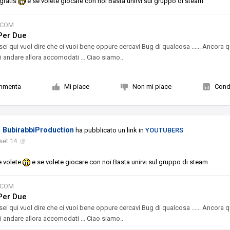
 gratis
e se volete giocare con noi Basta unirvi sul gruppo di steam
.COM
Per Due
sei qui vuol dire che ci vuoi bene oppure cercavi Bug di qualcosa ...... Ancora q
i andare allora accomodati ... Ciao siamo..
mmenta
Mi piace
Non mi piace
Condi
BubirabbiProduction
ha pubblicato un link in
YOUTUBERS
set 14
se volete
e se volete giocare con noi Basta unirvi sul gruppo di steam
.COM
Per Due
sei qui vuol dire che ci vuoi bene oppure cercavi Bug di qualcosa ...... Ancora q
i andare allora accomodati ... Ciao siamo..