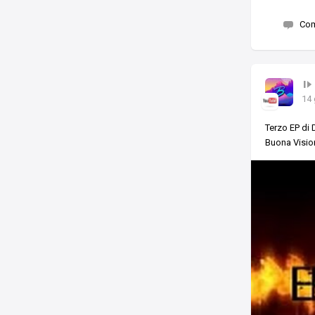
Co
14 
Terzo EP di
Buona Visi