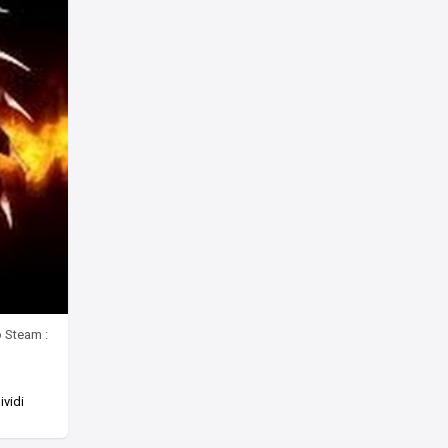
o Steam :
vidi