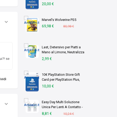
Portafoglio PSN | Account
20,00 €
italiano | PS5/PS4 Codice
download
Marvel's Wolverine PS5
69,98 €
80,98 €
Last, Detersivo per Piatti a
Mano al Limone, Neutralizza
gli Odori, Azione
ui?! se
2,99 €
Sgrassante - Formato
Scorta, 1,8 Litri
10€ PlayStation Store Gift
vidi
Card per PlayStation Plus,
Account italiano [Codice per
10,00 €
email]
Easy Day Multi Soluzione
Unica Per Lenti A Contatto -
Duopack 2 X 360 ml
8,81 €
10,24 €