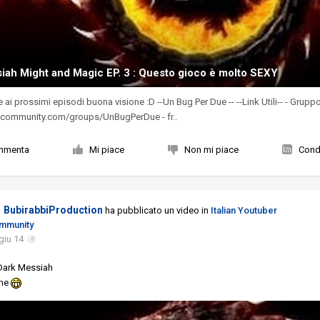
iah Might and Magic EP. 3 : Questo gioco è molto SEXY
ai prossimi episodi buona visione :D --Un Bug Per Due -- --Link Utili-- - Grupp
mcommunity.com/groups/UnBugPerDue - fr..
mmenta
Mi piace
Non mi piace
Condi
BubirabbiProduction
ha pubblicato un video in
Italian Youtuber
mmunity
giu 14
 Dark Messiah
one