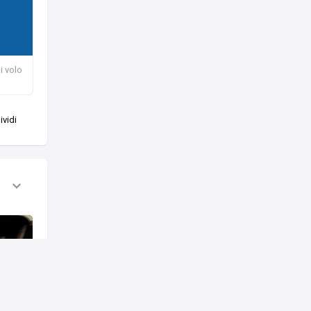
i volo
vidi