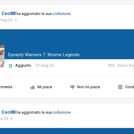
Coci88
ha aggiornato la sua
collezione
 mag 25
Dynasty Warriors 7: Xtreme Legends
Aggiunto
27 mag 25
PS3 · Gioco d'
mmenta
Mi piace
Non mi piace
Condi
Coci88
ha aggiornato la sua
collezione
pr 25