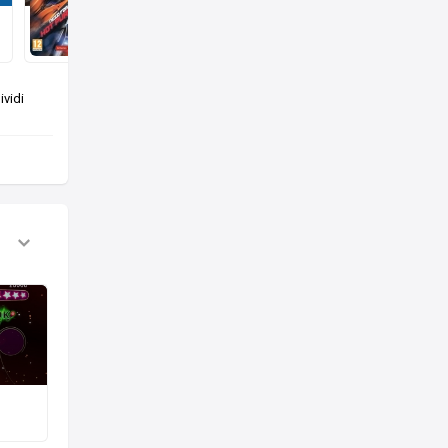
Aggiunto
12 ott 25
vidi