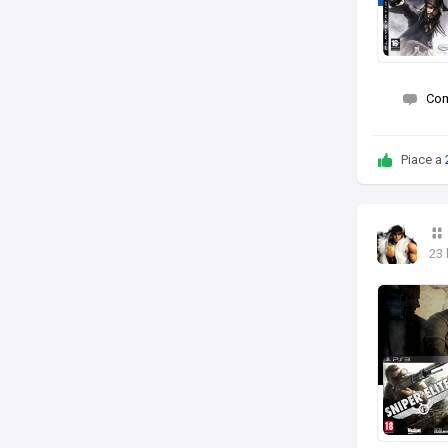
Co
Piace a
23 