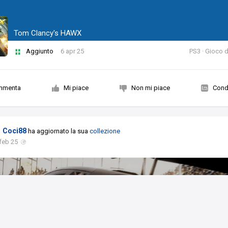
Tom Clancy's HAWX
Aggiunto
6 apr 25
PS3 · Gioco d
mmenta
Mi piace
Non mi piace
Condi
Coci88
ha aggiornato la sua
collezione
feb 25
Race Driver: GRID