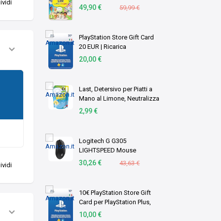
vidi
Versione su scheda
49,90 €
59,99 €
PlayStation Store Gift Card
20 EUR | Ricarica
Portafoglio PSN | Account
20,00 €
italiano | PS5/PS4 Codice
download
Last, Detersivo per Piatti a
Mano al Limone, Neutralizza
gli Odori, Azione
2,99 €
Sgrassante - Formato
Scorta, 1,8 Litri
Logitech G G305
LIGHTSPEED Mouse
Gaming Wireless
30,26 €
43,63 €
vidi
10€ PlayStation Store Gift
Card per PlayStation Plus,
Account italiano [Codice per
10,00 €
email]