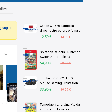
ttivi
Canon CL-576 cartuccia
giungilo
d'inchiostro colore originale
1 pz C/M/Y (OEM Canon CL-
12,59 €
14,99 €
576 Tri-Colour Original
Standard Capacity Ink
Cartridge)
Splatoon Raiders - Nintendo
Switch 2 - Ed. Italiana -
Versione su scheda
54,90 €
59,99 €
Logitech G G502 HERO
Mouse Gaming Prestazioni
Enemy Territory: Quake Wars
Elevate
33,95 €
39,99 €
Aggiunto
23 lug
Tomodachi Life: Una vita da
sogno - Ed. Italiana -