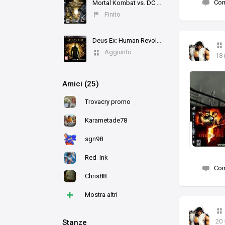
Co
Mortal Kombat vs. DC Universe
Finito
Deus Ex: Human Revolution
Aggiunto
18
Amici (25)
Trovacry promo
Karametade78
sgn98
Red_Ink
Co
Chris88
+
Mostra altri
20 
Stanze