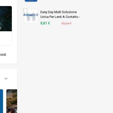
Easy Day Multi Soluzione
Unica Per Lenti A Contatto -
Duopack 2 X 360 ml
8,81 €
10,24 €
d
vidi
Need for Speed: Hot Pursuit