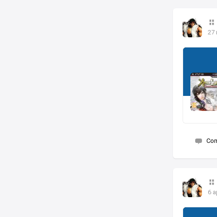
27
Co
6 a