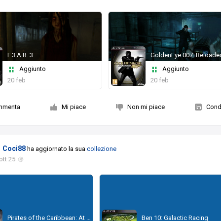
F.3.A.R. 3
GoldenEye 007: Reloade
Aggiunto
Aggiunto
20 feb
20 feb
mmenta
Mi piace
Non mi piace
Condi
Coci88
ha aggiornato la sua
collezione
ott 25
Pirates of the Caribbean: At World's End
Ben 10: Galactic Racing