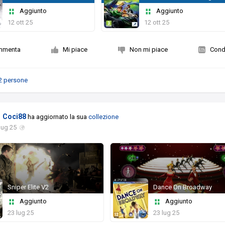
Aggiunto
Aggiunto
12 ott 25
12 ott 25
mmenta
Mi piace
Non mi piace
Condi
2 persone
Coci88
ha aggiornato la sua
collezione
lug 25
Sniper Elite V2
Dance On Broadway
Aggiunto
Aggiunto
23 lug 25
23 lug 25