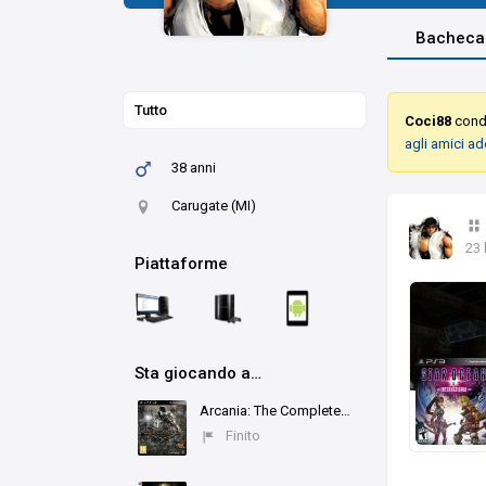
Bacheca
Tutto
Coci88
condi
agli amici a
38 anni
Carugate (MI)
23 
Piattaforme
Sta giocando a…
Arcania: The Complete Tale
Finito