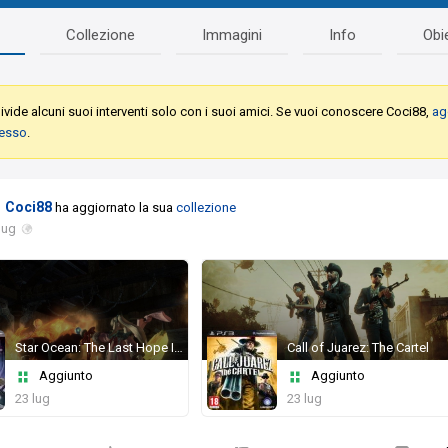
Collezione
Immagini
Info
Obie
vide alcuni suoi interventi solo con i suoi amici. Se vuoi conoscere Coci88,
ag
desso
.
Coci88
ha aggiornato la sua
collezione
lug
Star Ocean: The Last Hope International
Call of Juarez: The Cartel
Aggiunto
Aggiunto
23 lug
23 lug