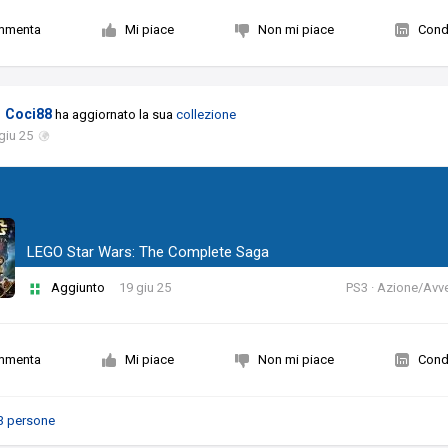
mmenta
Mi piace
Non mi piace
Condi
Coci88
ha aggiornato la sua
collezione
giu 25
LEGO Star Wars: The Complete Saga
Aggiunto
19 giu 25
PS3 · Azione/Avv
mmenta
Mi piace
Non mi piace
Condi
3 persone