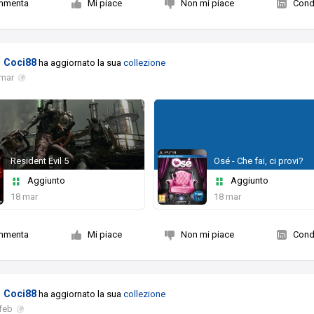
mmenta
Mi piace
Non mi piace
Condi
Coci88
ha aggiornato la sua
collezione
 mar
Resident Evil 5
Osé - Che fai, ci provi?
Aggiunto
Aggiunto
18 mar
18 mar
mmenta
Mi piace
Non mi piace
Condi
Coci88
ha aggiornato la sua
collezione
feb