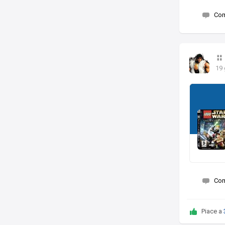
Co
19 
Co
Piace a