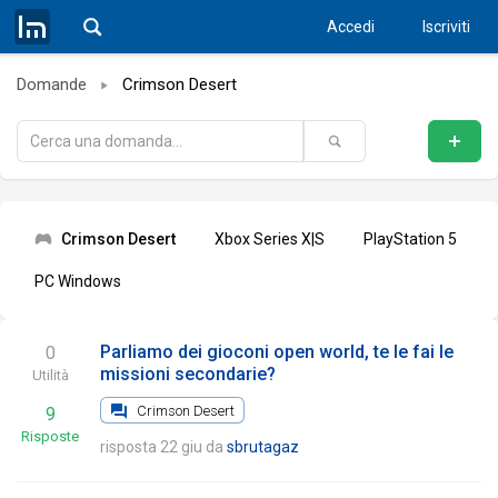
Accedi
Iscriviti
Domande
Crimson Desert
Crimson Desert
Xbox Series X|S
PlayStation 5
PC Windows
Parliamo dei gioconi open world, te le fai le
0
missioni secondarie?
Utilità
Crimson Desert
9
Risposte
risposta 22 giu
da
sbrutagaz