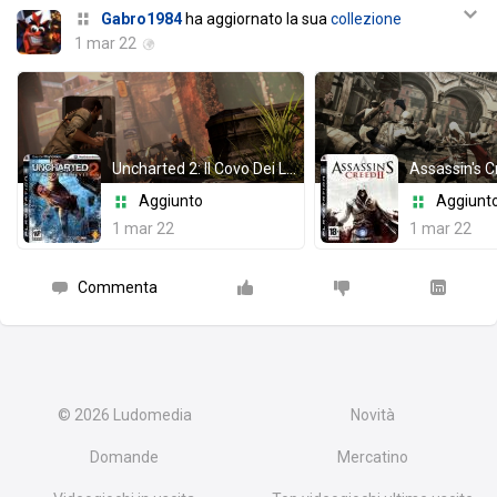
Gabro1984
ha aggiornato la sua
collezione
1 mar 22
Uncharted 2: Il Covo Dei Ladri
Assassin's C
Aggiunto
Aggiunt
1 mar 22
1 mar 22
Commenta
© 2026
Ludomedia
Novità
Domande
Mercatino