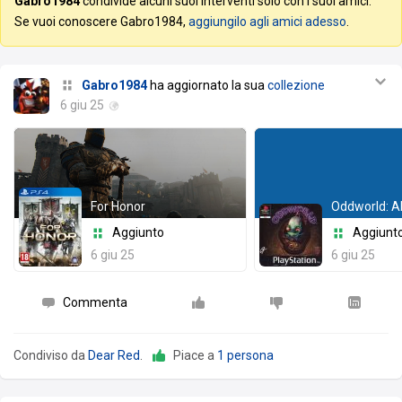
Gabro1984
condivide alcuni suoi interventi solo con i suoi amici.
Se vuoi conoscere Gabro1984,
aggiungilo agli amici adesso
.
Gabro1984
ha aggiornato la sua
collezione
6 giu 25
For Honor
Oddworld: A
Aggiunto
Aggiunt
6 giu 25
6 giu 25
Commenta
Condiviso da
Dear Red
.
Piace a
1 persona