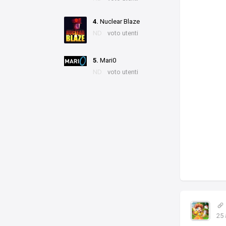
4.
Nuclear Blaze
ND
voto utenti
5.
Mari0
ND
voto utenti
25