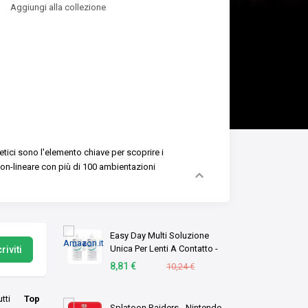
Aggiungi alla collezione
tici sono l'elemento chiave per scoprire i
on-lineare con più di 100 ambientazioni
Easy Day Multi Soluzione
Unica Per Lenti A Contatto -
riviti
Duopack 2 X 360 ml
8,81 €
10,24 €
utti
Top
Splatoon Raiders - Nintendo