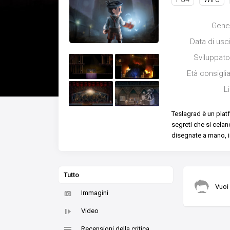
Gene
Data di usc
Sviluppato
Età consigli
L
Teslagrad è un plat
segreti che si celano
disegnate a mano, i
Tutto
Vuoi
Immagini
Video
Recensioni della critica