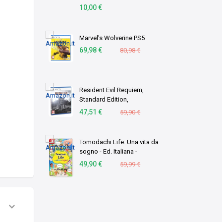
10,00 €
Marvel's Wolverine PS5
69,98 €
80,98 €
Resident Evil Requiem,
Standard Edition,
PlayStation 5
47,51 €
59,90 €
Tomodachi Life: Una vita da
sogno - Ed. Italiana -
Versione su scheda
49,90 €
59,99 €