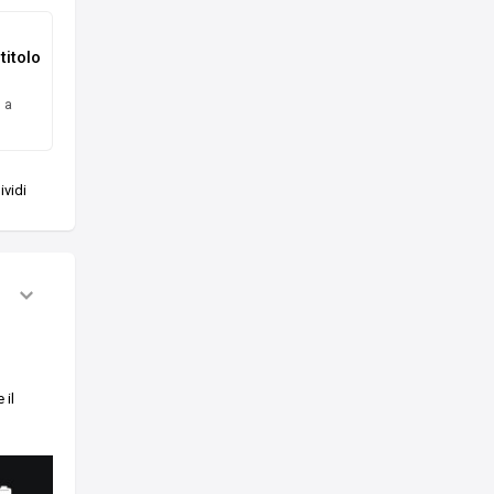
titolo
 a
vidi
 il