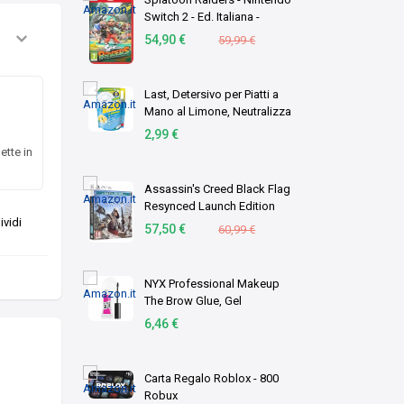
Switch 2 - Ed. Italiana -
Versione su scheda
54,90 €
59,99 €
Last, Detersivo per Piatti a
Mano al Limone, Neutralizza
gli Odori, Azione
2,99 €
Sgrassante - Formato
ette in
Scorta, 1,8 Litri
Assassin's Creed Black Flag
Resynced Launch Edition
vidi
(PS5)
57,50 €
60,99 €
NYX Professional Makeup
The Brow Glue, Gel
Trasparente per
6,46 €
Sopracciglia Effetto
Laminazione, Per Ciglia
Scolpite dal Finish Naturale,
Carta Regalo Roblox - 800
Fino a …
Robux