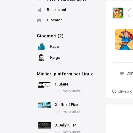
Recensioni
11
Giocatori
Giocatori (2)
Paper
Fargo
Co
Migliori platform per Linux
1.
Blaite
ND
voto utenti
Condiviso 
2.
Life of Pixel
ND
voto utenti
3.
Jelly Killer
ND
voto utenti