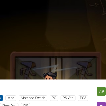
7.9
Mac
Nintendo Switch
PC
PS Vita
PS3
x
Xbox One
iOS