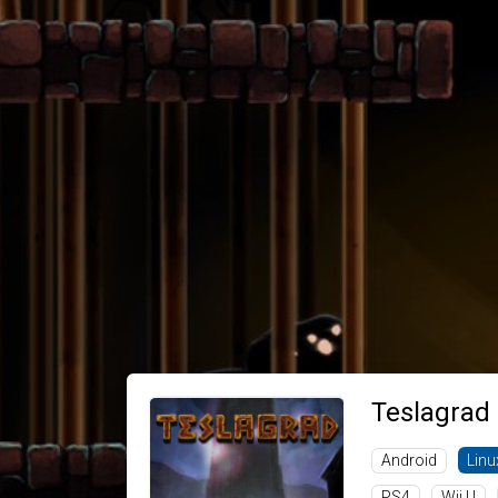
Teslagrad
Android
Linu
PS4
Wii U