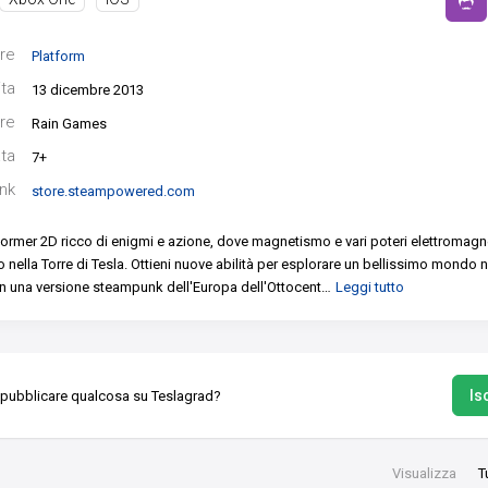
re
Platform
ita
13 dicembre 2013
re
Rain Games
ata
7+
ink
store.steampowered.com
former 2D ricco di enigmi e azione, dove magnetismo e vari poteri elettromagne
 nella Torre di Tesla.
Ottieni nuove abilità per esplorare un bellissimo mondo n
n una versione steampunk dell'Europa dell'Ottocent
…
Leggi tutto
Isc
 pubblicare qualcosa su Teslagrad?
Visualizza
T