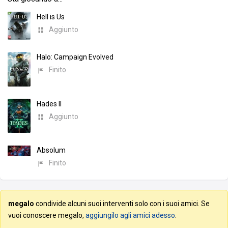
Hell is Us
Aggiunto
Halo: Campaign Evolved
Finito
Hades II
Aggiunto
Absolum
Finito
megalo
condivide alcuni suoi interventi solo con i suoi amici. Se
vuoi conoscere megalo,
aggiungilo agli amici adesso
.