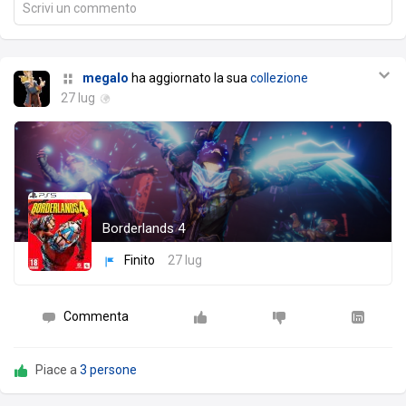
Scrivi un commento
megalo
ha aggiornato la sua
collezione
27 lug
Borderlands 4
Finito
27 lug
Commenta
Piace a
3 persone