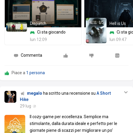
Dispatch
Hell is Us
Ci sta giocando
Ci sta g
lun 12:09
lun 09:47
Commenta
Piace a
1 persona
megalo
ha scritto una recensione su
A Short
Hike
29 lug
Il cozy-game per eccellenza. Semplice ma
stimolante, dalla durata ideale e perfetto per le
giornate piene di scazzi per migliorare un po'