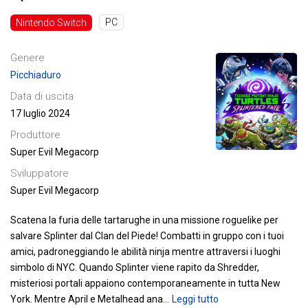
PC
Nintendo Switch
Genere
Picchiaduro
Data di uscita
17 luglio 2024
Produttore
Super Evil Megacorp
Sviluppatore
Super Evil Megacorp
Scatena la furia delle tartarughe in una missione roguelike per
salvare Splinter dal Clan del Piede! Combatti in gruppo con i tuoi
amici, padroneggiando le abilità ninja mentre attraversi i luoghi
simbolo di NYC.
Quando Splinter viene rapito da Shredder,
misteriosi portali appaiono contemporaneamente in tutta New
York. Mentre April e Metalhead ana
…
Leggi tutto