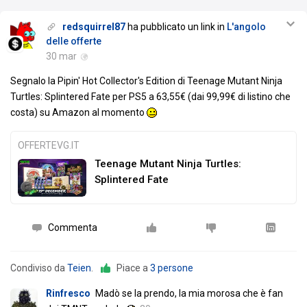
redsquirrel87
ha pubblicato un link in
L'angolo
delle offerte
30 mar
Segnalo la Pipin' Hot Collector's Edition di Teenage Mutant Ninja
Turtles: Splintered Fate per PS5 a 63,55€ (dai 99,99€ di listino che
costa) su Amazon al momento
OFFERTEVG.IT
Teenage Mutant Ninja Turtles:
Splintered Fate
Commenta
Condiviso da
Teien
.
Piace a
3 persone
Rinfresco
Madò se la prendo, la mia morosa che è fan