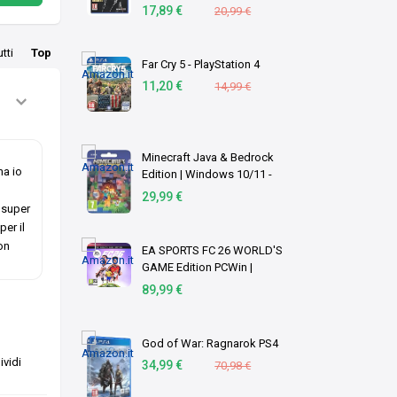
PlayStation 4
17,89 €
20,99 €
utti
Top
Far Cry 5 - PlayStation 4
11,20 €
14,99 €
Minecraft Java & Bedrock
ma io
Edition | Windows 10/11 -
Codice download
29,99 €
 super
per il
on
EA SPORTS FC 26 WORLD'S
GAME Edition PCWin |
Codice EA App |
89,99 €
Videogiochi | Italiano
God of War: Ragnarok PS4
vidi
34,99 €
70,98 €