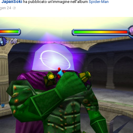
JapanSoki
ha pubblicato un'immagine nell'album
Spider-Man
gen 24