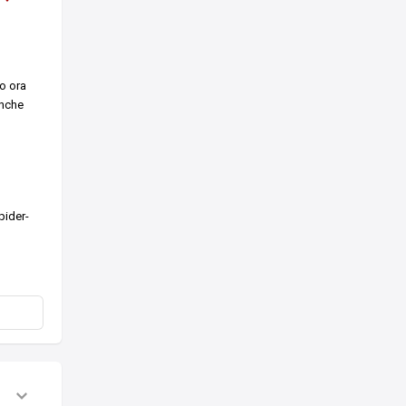
o ora
anche
pider-