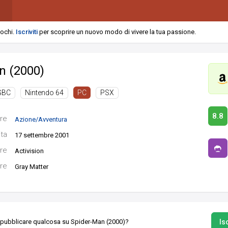
iochi.
Iscriviti
per scoprire un nuovo modo di vivere la tua passione.
n (2000)
GBC
Nintendo 64
PSX
PC
8.8
re
Azione/Avventura
ita
17 settembre 2001
re
Activision
re
Gray Matter
Isc
 pubblicare qualcosa su Spider-Man (2000)?