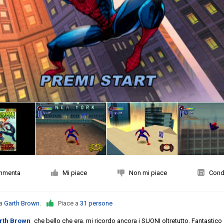
mmenta
Mi piace
Non mi piace
Condi
da
Garth Brown
.
Piace a
31 persone
rth Brown
che bello che era. mi ricordo ancora i SUONI oltretutto. Fantastico