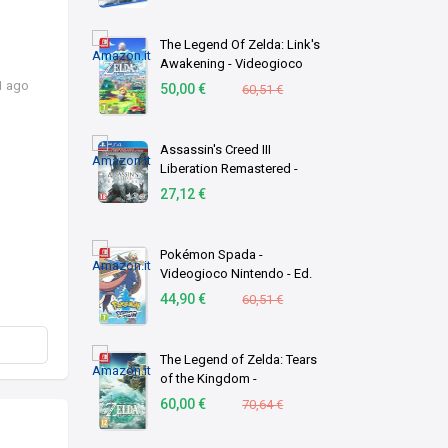
The Legend Of Zelda: Link's
Awakening - Videogioco
Nintendo - Ed. Italiana -
1 ago
50,00 €
60,51 €
Versione su scheda
Assassin's Creed III
Liberation Remastered -
PlayStation 4
27,12 €
Pokémon Spada -
Videogioco Nintendo - Ed.
Italiana - Versione su
44,90 €
60,51 €
scheda
The Legend of Zelda: Tears
of the Kingdom -
Videogioco Nintendo - Ed.
60,00 €
70,64 €
Italiana - Versione su
scheda