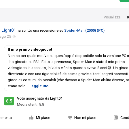
Visualizza
T
Light01
ha scritto una recensione su
Spider-Man (2000) (PC)
 ago 25
Il mio primo videogioco!
Non so per quale motivo su quest'app è disponibile solo la versione PC 
l'ho giocato su PS1. Fatta la premessa, Spider-Man è stato il mio primo
videogioco in assoluto, iniziato e finito quando avevo 2 anni😂. Un gioco
divertente e con una rigiocabilità altissima grazie ai tanti segreti nascosti 
gioco e i costumi sbloccabili (che davano a Spider-Man abilità diverse, n
erano solo
…
Leggi tutto
Voto assegnato da Light01
8.5
Media utenti:
8.8
mmenta
Mi piace
Non mi piace
Condi