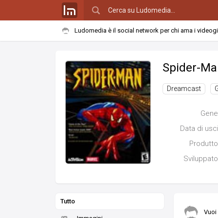
Ludomedia è il social network per chi ama i videog
Spider-Ma
Dreamcast
Gene
Data di usc
Produtto
Sviluppato
Tutto
Vuoi