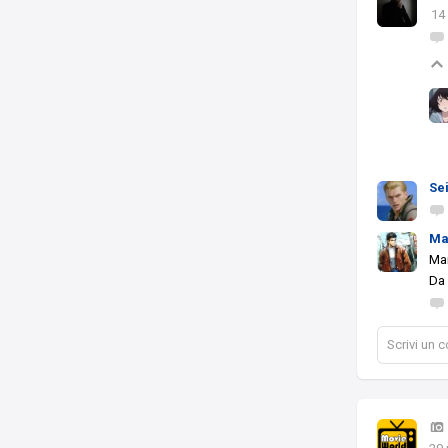
14
Se
Ma
Man
Da 
Scrivi un