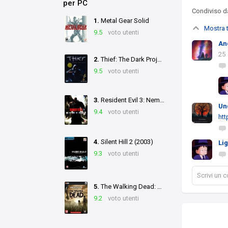
per PC
Condiviso 
1.
Metal Gear Solid
Mostra t
9.5
voto utenti
An
25
2.
Thief: The Dark Project
9.5
voto utenti
3.
Resident Evil 3: Nemesis
Un
9.4
voto utenti
htt
4.
Silent Hill 2 (2003)
Li
9.3
voto utenti
Scrivi un
5.
The Walking Dead: A Telltale Games Series
9.2
voto utenti