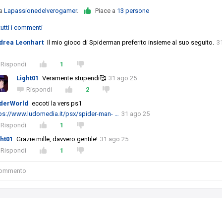
da
Lapassionedelverogamer
.
Piace a
13 persone
utti i commenti
drea Leonhart
Il mio gioco di Spiderman preferito insieme al suo seguito.
3
Rispondi
1
Light01
Veramente stupendi🥰
31 ago 25
Rispondi
2
derWorld
eccoti la vers ps1
ps://www.ludomedia.it/psx/spider-man- …
31 ago 25
Rispondi
1
ght01
Grazie mille, davvero gentile!
31 ago 25
Rispondi
1
 commento