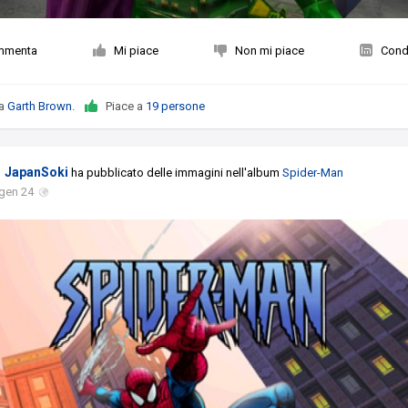
mmenta
Mi piace
Non mi piace
Condi
da
Garth Brown
.
Piace a
19 persone
JapanSoki
ha pubblicato delle immagini nell'album
Spider-Man
gen 24