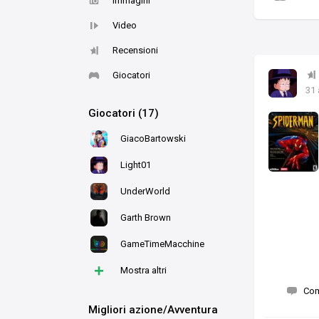
Immagini
Video
Recensioni
Giocatori
31
Giocatori (17)
GiacoBartowski
Light01
UnderWorld
Garth Brown
GameTimeMacchine
+
Mostra altri
Co
Migliori azione/Avventura