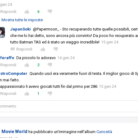
 gen 24
Rispondi
6
Mostra tutte le risposte
JapanSoki
@Papermoon_ - Sto recuperando tutte quelle possibili, cert
che me lo hai detto, sono ancora più convinto! Da poco ho recuperato 
tutto Batman TAS ed è stato un viaggio incredibile!
15 gen 24
Rispondi
iferaffo
Da piccolo lo adoravo
14 gen 24
Rispondi
2
stroComputer
Quando uscì era veramente fuori di testa. Il miglior gioco di S
 mai fatto.
appassionato li avevo giocati tutti fin dal primo per 286
15 gen 24
Rispondi
1
 commento
Movie World
ha pubblicato un'immagine nell'album
Curiosità