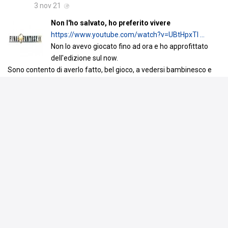
3 nov 21
Non l'ho salvato, ho preferito vivere
https://www.youtube.com/watch?v=UBtHpxTI …
Non lo avevo giocato fino ad ora e ho approfittato
dell'edizione sul now.
Sono contento di averlo fatto, bel gioco, a vedersi bambinesco e
semplice ma poi perfino oscuro e maturo giocandolo.
Questa edizione in particolare mi ha permesso di concentrarmi più
che altro sulla storia dato che le secondarie non le ho apprezzate
particolarmente, senza perdere te
…
Leggi tutto
Voto assegnato da Piaso
8.5
Media utenti:
9.5
·
Recensioni della critica: 7.5
Commenta
Piace a
12 persone