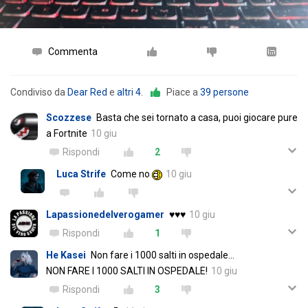
Commenta
Condiviso da
Dear Red
e
altri 4
.
Piace a
39 persone
Scozzese
Basta che sei tornato a casa, puoi giocare pure
a Fortnite
10 giu
Rispondi
2
Luca Strife
Come no
10 giu
Lapassionedelverogamer
♥️♥️♥️
10 giu
Rispondi
1
He Kasei
Non fare i 1000 salti in ospedale...
NON FARE I 1000 SALTI IN OSPEDALE!
10 giu
Rispondi
3