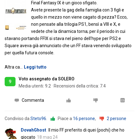
Final Fantasy IX è un gioco sfigato.
Avete presente la gag della famiglia con 3 figli e
quello in mezzo non viene cagato di pezza? Ecco,
non pensate alla trilogia PS1, bensì a VIII e X, e
vedete che la dinamica torna; per il periodo in cui
stavano portando FFIX si stava nel pieno dell'hype per PS2 e
Square aveva già annunciato che un FF stava venendo sviluppato
per quella futura console.
Altra ca
…
Leggi tutto
Voto assegnato da SOLERO
9
Media utenti:
9.2
·
Recensioni della critica: 7.4
Commenta
Condiviso da
Steto96
.
Piace a
16 persone
,
2 persone
DovahGhost
Il mio FF preferito di quei (pochi) che ho
giocato
18 mag 24