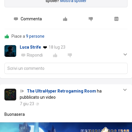
spoiler!
Mostra spoiler
Commenta
Piace a
9 persone
Luca Strife
❤️
18 lug 23
Rispondi
Scrivi un commento
The UltraHyper Retrogaming Room
ha
pubblicato un video
7 giu 23
Buonasera