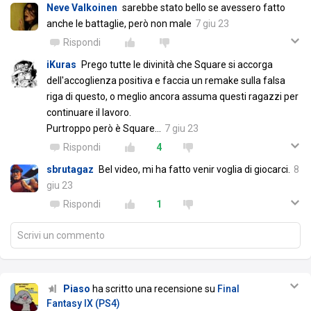
Neve Valkoinen
sarebbe stato bello se avessero fatto
anche le battaglie, però non male
7 giu 23
Rispondi
iKuras
Prego tutte le divinità che Square si accorga
dell'accoglienza positiva e faccia un remake sulla falsa
riga di questo, o meglio ancora assuma questi ragazzi per
continuare il lavoro.
Purtroppo però è Square...
7 giu 23
Rispondi
4
sbrutagaz
Bel video, mi ha fatto venir voglia di giocarci.
8
giu 23
Rispondi
1
Scrivi un commento
Piaso
ha scritto una recensione su
Final
Fantasy IX (PS4)