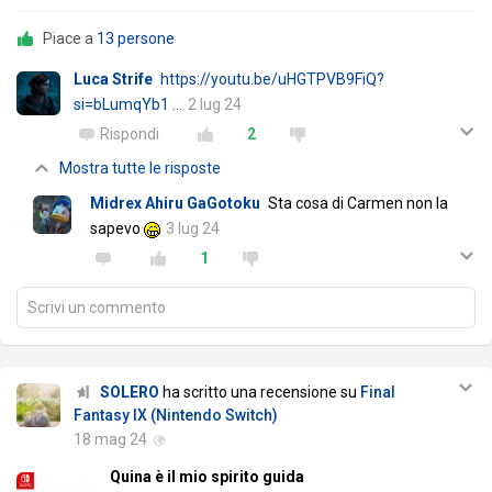
Piace a
13 persone
Luca Strife
https://youtu.be/uHGTPVB9FiQ?
si=bLumqYb1 …
2 lug 24
Rispondi
2
Mostra tutte le risposte
Midrex Ahiru GaGotoku
Sta cosa di Carmen non la
sapevo
3 lug 24
1
Scrivi un commento
SOLERO
ha scritto una recensione su
Final
Fantasy IX (Nintendo Switch)
18 mag 24
Quina è il mio spirito guida