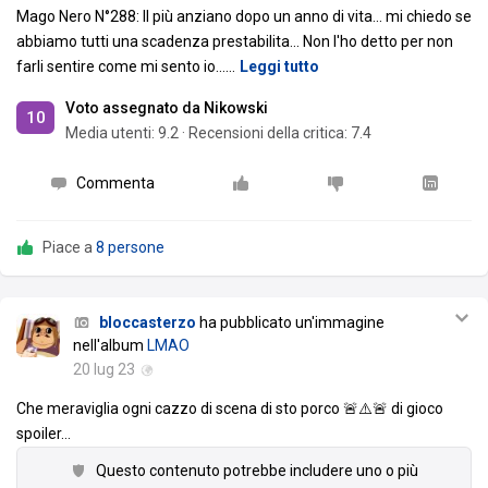
Mago Nero N°288: Il più anziano dopo un anno di vita... mi chiedo se
abbiamo tutti una scadenza prestabilita... Non l'ho detto per non
farli sentire come mi sento io...
…
Leggi tutto
Voto assegnato da Nikowski
10
Media utenti:
9.2
·
Recensioni della critica: 7.4
Commenta
Piace a
8 persone
bloccasterzo
ha pubblicato un'immagine
nell'album
LMAO
20 lug 23
Che meraviglia ogni cazzo di scena di sto porco 🚨⚠️🚨 di gioco
spoiler
…
Questo contenuto potrebbe includere uno o più