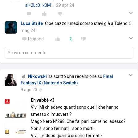
si=2Lc0_x0M …
29 apr 24
Luca Strife
Cioè cazzo lunedì scorso stavi già a Toleno
5
mag 24
Rispondi
2
Scrivi un commento
Nikowski
ha scritto una recensione su
Final
Fantasy IX (Nintendo Switch)
9 ago 23
Eh vabbè <3
Vivi: Mi chiedevo quanti sono quelli che hanno
smesso di muoversi?
Mago Nero N°288: Che fai parli come noi adesso?
Non si sono fermati... sono morti.
Vivi: ...e dopo quanto si sono fermati?