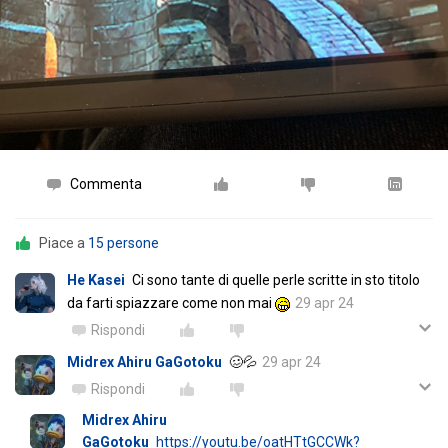
Commenta
Piace a
15 persone
He Kasei
Ci sono tante di quelle perle scritte in sto titolo
da farti spiazzare come non mai
29 apr 24
Rispondi
Midrex Ahiru GaGotoku
🥴💦
29 apr 24
Rispondi
Midrex Ahiru
GaGotoku
https://youtu.be/oatHTtGCCWk?