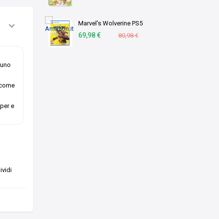
Marvel's Wolverine PS5
69,98 €
80,98 €
a uno
o come
pper e
vidi