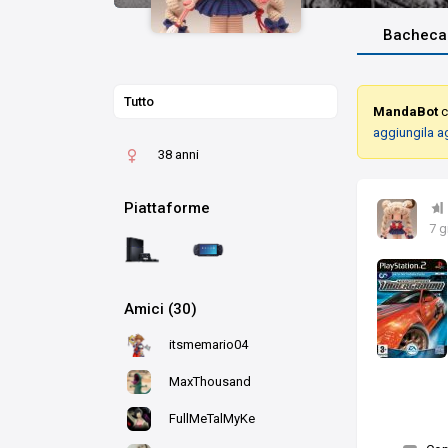
Bacheca
Tutto
MandaBot
c
aggiungila a
38 anni
Piattaforme
7 g
Amici (30)
itsmemario04
MaxThousand
FullMeTalMyKe