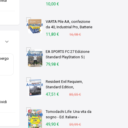
vidi
10,00 €
VARTA Pile AA, confezione
da 40, Industrial Pro, Batterie
Alcaline, 1,5V, pacco di
11,80 €
16,98 €
stoccaggio in imballaggio
ecologico, Made in
Germany [Esc …
EA SPORTS FC 27 Edizione
Standard PlayStation 5 |
lbergo
Disco | Videogiochi |
79,98 €
Italiano
Resident Evil Requiem,
Standard Edition,
PlayStation 5
47,51 €
85,55 €
vidi
Tomodachi Life: Una vita da
sogno - Ed. Italiana -
Versione su scheda
49,90 €
59,99 €