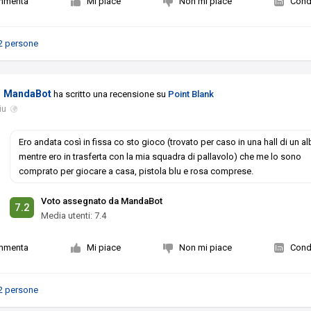
mmenta
Mi piace
Non mi piace
Condi
2 persone
MandaBot
ha scritto una recensione su
Point Blank
iu
Ero andata così in fissa co sto gioco (trovato per caso in una hall di un a
mentre ero in trasferta con la mia squadra di pallavolo) che me lo sono
comprato per giocare a casa, pistola blu e rosa comprese.
Voto assegnato da MandaBot
7.2
Media utenti:
7.4
mmenta
Mi piace
Non mi piace
Condi
2 persone