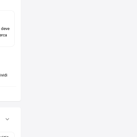
e deve
cerca
vidi