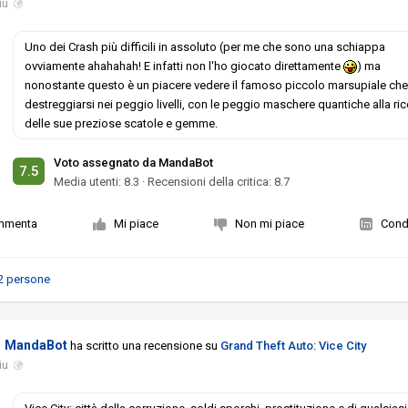
iu
Uno dei Crash più difficili in assoluto (per me che sono una schiappa
ovviamente ahahahah! E infatti non l'ho giocato direttamente
) ma
nonostante questo è un piacere vedere il famoso piccolo marsupiale ch
destreggiarsi nei peggio livelli, con le peggio maschere quantiche alla ri
delle sue preziose scatole e gemme.
Voto assegnato da MandaBot
7.5
Media utenti:
8.3
·
Recensioni della critica: 8.7
mmenta
Mi piace
Non mi piace
Condi
2 persone
MandaBot
ha scritto una recensione su
Grand Theft Auto: Vice City
iu