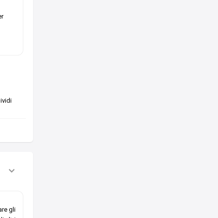
er
vidi
re gli