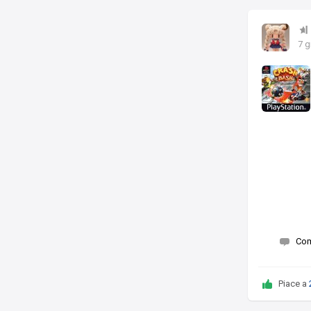
7 g
Co
Piace a