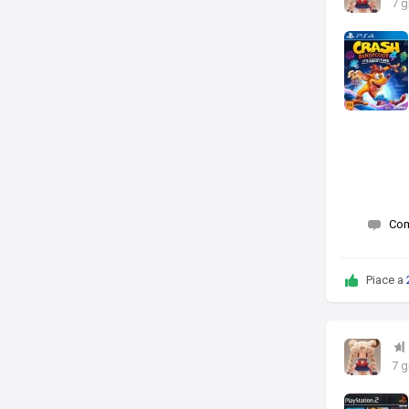
7 g
Co
Piace a
7 g