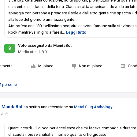
Vice City: città della corruzione, soldi sporchi, prostituzione e di qualsiasi
esistente sulla faccia della terra. Classica città americana dove da un lato 
spiaggia con persone a prendere il sole e dall'altro gente che spaccia il d
alla luce del giorno o ammazza gente.
Atmosfera anni '80, bellissimo scoprire canzoni famose sulla stazione ra
Rock mentre vai in giro a fare il
…
Leggi tutto
Voto assegnato da MandaBot
8
Media utenti:
8.9
mmenta
Mi piace
Non mi piace
Condi
4 persone
MandaBot
ha scritto una recensione su
Metal Slug Anthology
iu
Quanti ricordi....il gioco per eccellenza che mi faceva compagnia durante 
di scuola noiose ahahahah non so quanto ci ho giocato.