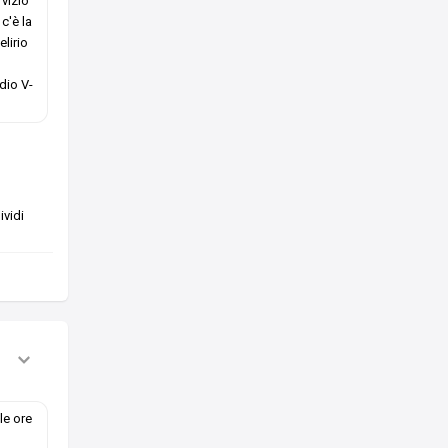
 vizio
c'è la
elirio
dio V-
vidi
le ore