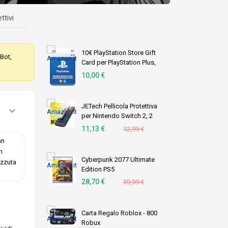
ttivi
10€ PlayStation Store Gift
aBot,
Card per PlayStation Plus,
Account italiano [Codice per
10,00 €
email]
JETech Pellicola Protettiva
per Nintendo Switch 2, 2
Pezzi
11,13 €
12,99 €
an
n
Cyberpunk 2077 Ultimate
azzuta
Edition PS5
28,70 €
59,99 €
Carta Regalo Roblox - 800
Robux