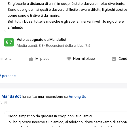
E rigiocarlo a distanza di anni, in coop, è stato davvero molto divertente.
Sono quei giochi ai quali è davvero difficile trovare difetti, li giochi così p
come sono e ti diverti da morire.
Belli tutti i boss, tutte le musiche e gli scenari nei vari livelli..lo rigiocherei
all'infinito
Voto assegnato da MandaBot
8.7
Media utenti:
8.8
·
Recensioni della critica: 7.5
mmenta
Mi piace
Non mi piace
Condi
6 persone
MandaBot
ha scritto una recensione su
Among Us
iu
Gioco simpatico da giocare in coop con i tuoi amici.
Io l'ho giocato insieme a un amico, al telefono, dove cercavamo di sabota