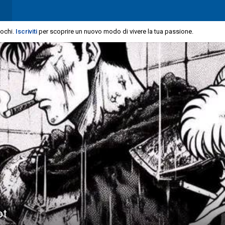
iochi.
Iscriviti
per scoprire un nuovo modo di vivere la tua passione.
ot