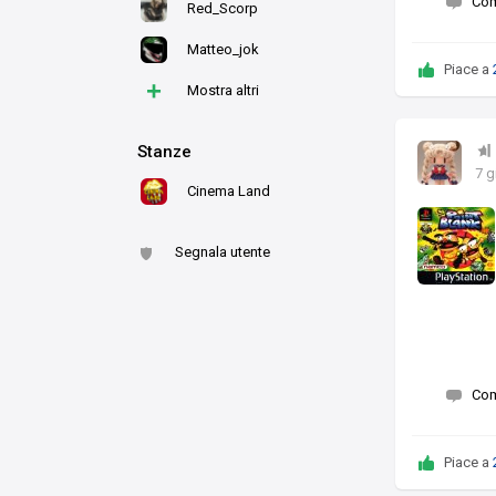
Co
Red_Scorp
Matteo_jok
Piace a
+
Mostra altri
Stanze
7 g
Cinema Land
Segnala utente
Co
Piace a