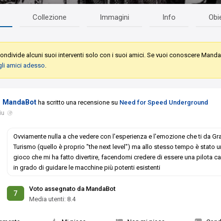
Collezione
Immagini
Info
Obie
ondivide alcuni suoi interventi solo con i suoi amici. Se vuoi conoscere Mand
gli amici adesso
.
MandaBot
ha scritto una recensione su
Need for Speed Underground
iu
Ovviamente nulla a che vedere con l'esperienza e l'emozione che ti da Gr
Turismo (quello è proprio "the next level") ma allo stesso tempo è stato u
gioco che mi ha fatto divertire, facendomi credere di essere una pilota c
in grado di guidare le macchine più potenti esistenti
Voto assegnato da MandaBot
7
Media utenti:
8.4