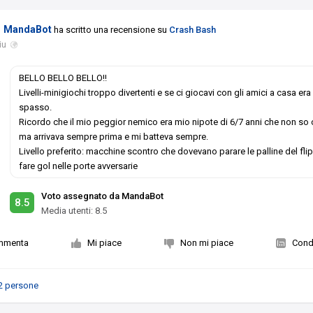
MandaBot
ha scritto una recensione su
Crash Bash
iu
BELLO BELLO BELLO!!
Livelli-minigiochi troppo divertenti e se ci giocavi con gli amici a casa er
spasso.
Ricordo che il mio peggior nemico era mio nipote di 6/7 anni che non s
ma arrivava sempre prima e mi batteva sempre.
Livello preferito: macchine scontro che dovevano parare le palline del fli
fare gol nelle porte avversarie
Voto assegnato da MandaBot
8.5
Media utenti:
8.5
mmenta
Mi piace
Non mi piace
Condi
2 persone