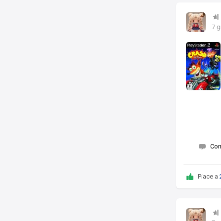
7 g
Co
Piace a