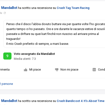
MandaBot
ha scritto una recensione su
Crash Tag Team Racing
iu
Penso che il disco l'abbia dovuto buttare via per quante volte l'ho giocato
quanto tempo ci ho passato. Ore e ore durante le vacanze estive di scuol
passate a driftare su quei kart finchè non riuscivo ad arrivare prima al
traguardo!
Il mio Crash preferito di sempre, a mani basse.
Voto assegnato da MandaBot
9
Media utenti:
7.3
mmenta
Mi piace
Non mi piace
Condi
2 persone
MandaBot
ha scritto una recensione su
Crash Bandicoot 4: It's About Time