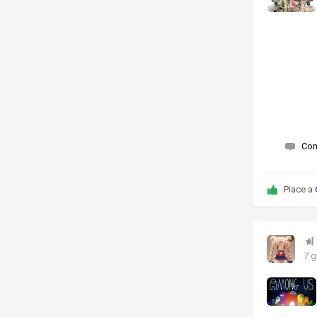
Co
Piace a
7 g