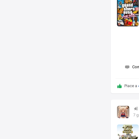
Co
Piace a
7 g