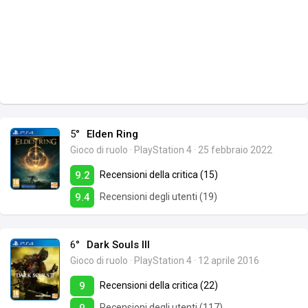
5°
Elden Ring
Gioco di ruolo
·
PlayStation 4
·
25 febbraio 2022
Recensioni della critica (15)
9.2
Recensioni degli utenti (19)
9.4
6°
Dark Souls III
Gioco di ruolo
·
PlayStation 4
·
12 aprile 2016
Recensioni della critica (22)
9
Recensioni degli utenti (117)