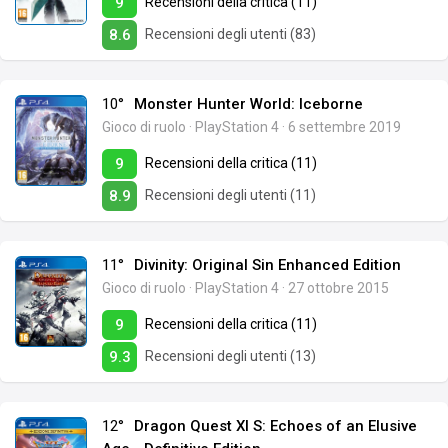
Recensioni della critica (11)
9
Recensioni degli utenti (83)
8.6
10°
Monster Hunter World: Iceborne
Gioco di ruolo
·
PlayStation 4
·
6 settembre 2019
Recensioni della critica (11)
9
Recensioni degli utenti (11)
8.9
11°
Divinity: Original Sin Enhanced Edition
Gioco di ruolo
·
PlayStation 4
·
27 ottobre 2015
Recensioni della critica (11)
9
Recensioni degli utenti (13)
9.3
12°
Dragon Quest XI S: Echoes of an Elusive