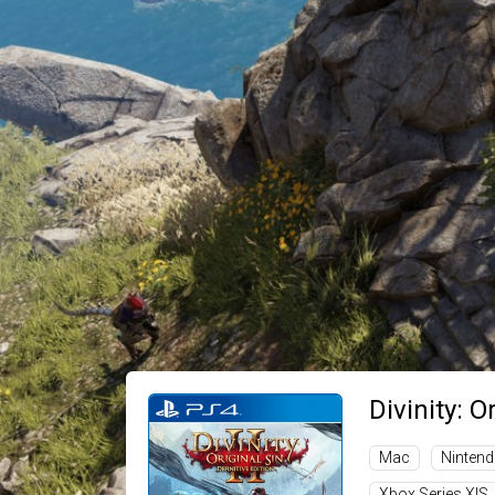
Divinity: Or
Mac
Nintend
Xbox Series X|S