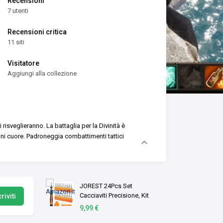
Recensioni
7 utenti
Recensioni critica
11 siti
Visitatore
Aggiungi alla collezione
i risveglieranno. La battaglia per la Divinità è
gni cuore. Padroneggia combattimenti tattici
JOREST 24Pcs Set
Cacciaviti Precisione, Kit
riviti
con Torx T1 T2 T3 T5 T6 T8
9,99 €
T9 T15, Triwing Y00,Phillips