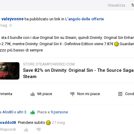
Visualizza
T
valeyvonne
ha pubblicato un link in
L'angolo delle offerte
 mag
i sta il bundle con i due Original Sin su Steam, quindi Divinity: Original Sin Enh
 2.79€, mentre Divinity: Original Sin II - Definitive Edition viene 7.87€
Guarda
rezzo più basso di sempre
STORE.STEAMPOWERED.COM
Save 82% on Divinity: Original Sin - The Source Saga
Steam
mmenta
Mi piace
Non mi piace
Condi
da
Alis80
e
altri 3
.
Piace a
9 persone
ivaddo08
Prendere subito
27 mag
Rispondi