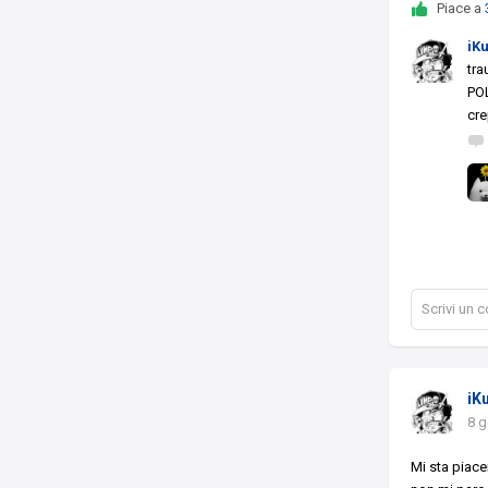
Piace a
iK
tra
POL
cr
Scrivi un
iK
8 
Mi sta piac