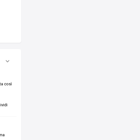
ta così
vidi
ima