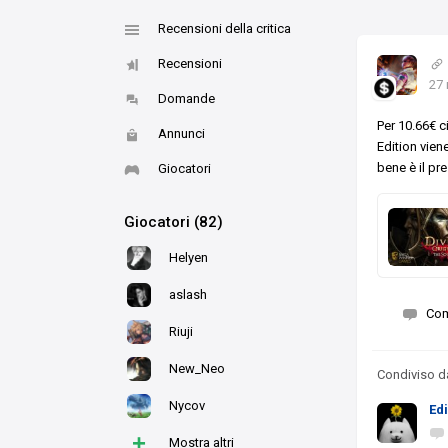
Recensioni della critica
Recensioni
27
Domande
Per 10.66€ c
Annunci
Edition viene
bene è il p
Giocatori
Giocatori (82)
Helyen
aslash
Co
Riuji
New_Neo
Condiviso 
Nycov
Ed
+
Mostra altri