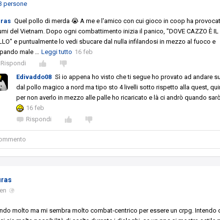
3 persone
uras
Quel pollo di merda 😭 A me e l'amico con cui gioco in coop ha provoca
umi del Vietnam. Dopo ogni combattimento inizia il panico, "DOVE CAZZO È IL
LO" e puntualmente lo vedi sbucare dal nulla infilandosi in mezzo al fuoco e
epando male
…
Leggi tutto
16 feb
Rispondi
Edivaddo08
Sì io appena ho visto che ti segue ho provato ad andare s
dal pollo magico a nord ma tipo sto 4 livelli sotto rispetto alla quest, qui
per non averlo in mezzo alle palle ho ricaricato e là ci andrò quando sarò
16 feb
Rispondi
 commento
uras
gen
endo molto ma mi sembra molto combat-centrico per essere un crpg. Intendo d