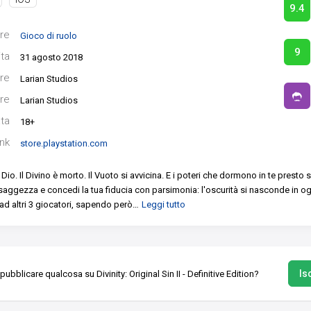
9.4
re
Gioco di ruolo
9
ita
31 agosto 2018
re
Larian Studios
re
Larian Studios
ata
18+
ink
store.playstation.com
 Dio.
Il Divino è morto. Il Vuoto si avvicina. E i poteri che dormono in te presto s
n saggezza e concedi la tua fiducia con parsimonia: l'oscurità si nasconde in o
ad altri 3 giocatori, sapendo però
…
Leggi tutto
Isc
pubblicare qualcosa su Divinity: Original Sin II - Definitive Edition?