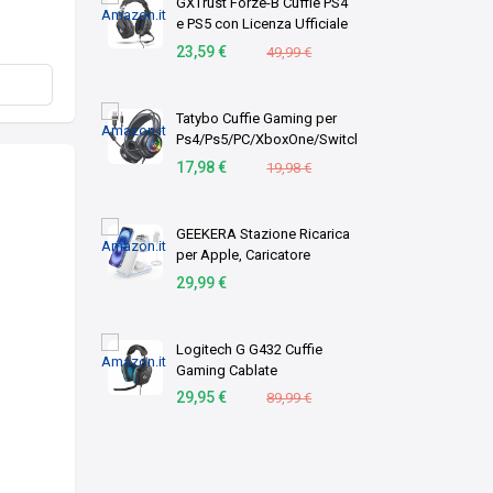
GXTrust Forze-B Cuffie PS4
e PS5 con Licenza Ufficiale
PlayStation, Nero
23,59 €
49,99 €
Tatybo Cuffie Gaming per
Ps4/Ps5/PC/XboxOne/Switch,
Cuffie con Microfono
17,98 €
19,98 €
Doppio Archetto Adattivo,
Suono Atereo 3D, Cuffie
Cablate Leggere c …
GEEKERA Stazione Ricarica
per Apple, Caricatore
Wireless per iPhone
29,99 €
Air/17/16/15/14/13/12/11/X/8,
Postazione Ricarica per
Apple Watch Ultra/ …
Logitech G G432 Cuffie
Gaming Cablate
29,95 €
89,99 €