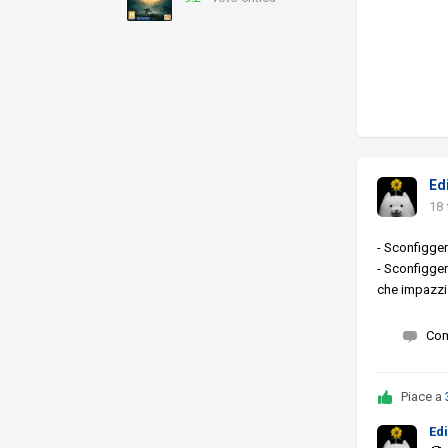
Ed
18 
- Sconfigge
- Sconfigger
che impazzi
Co
Piace a
Ed