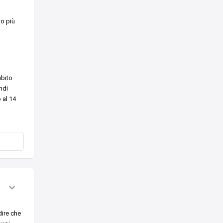
to più
ubito
ndi
 al 14
ire che