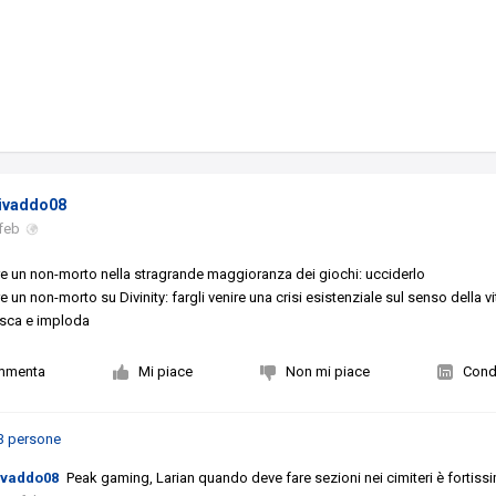
ivaddo08
feb
re un non-morto nella stragrande maggioranza dei giochi: ucciderlo
e un non-morto su Divinity: fargli venire una crisi esistenziale sul senso della vi
sca e imploda
mmenta
Mi piace
Non mi piace
Condi
3 persone
ivaddo08
Peak gaming, Larian quando deve fare sezioni nei cimiteri è fortiss