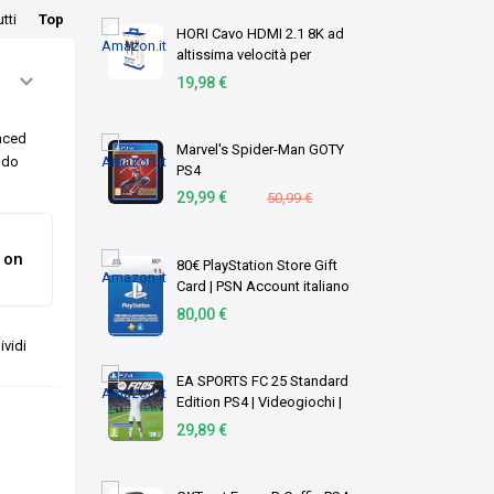
PH00, Stella P2/5, -1.0/2.0,
utti
Top
etc, per Sw …
HORI Cavo HDMI 2.1 8K ad
altissima velocità per
Playstation® 5 - Licenza
19,98 €
ufficiale di Sony
anced
Marvel's Spider-Man GOTY
ndo
PS4
29,99 €
50,99 €
 on
80€ PlayStation Store Gift
Card | PSN Account italiano
[Codice per email]
80,00 €
vidi
EA SPORTS FC 25 Standard
Edition PS4 | Videogiochi |
Italiano
29,89 €