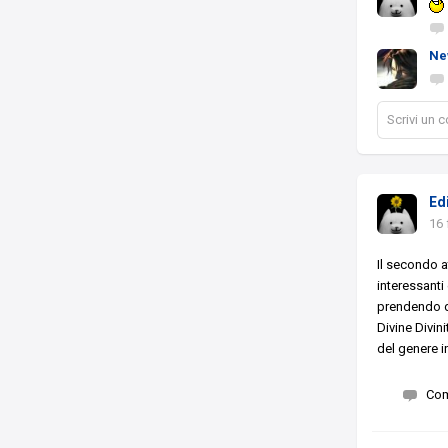
Ne
Scrivi un
Ed
16 
Il secondo a
interessanti 
prendendo d
Divine Divin
del genere 
Co