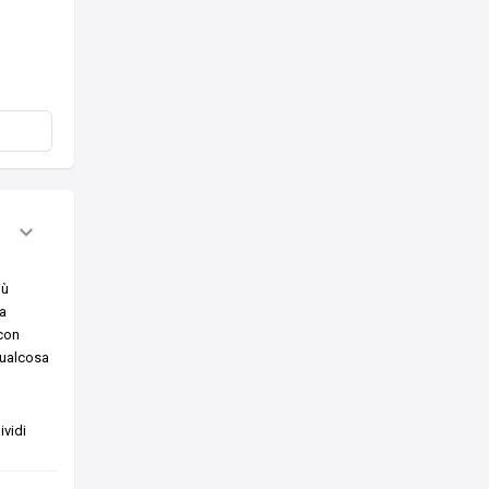
iù
ta
 con
 qualcosa
vidi