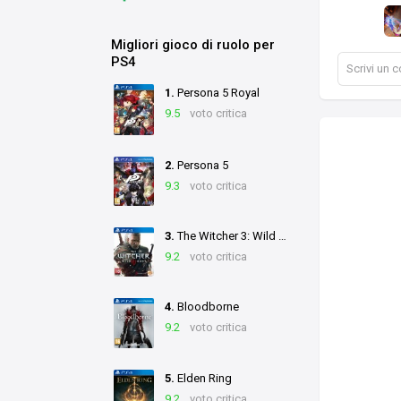
Migliori gioco di ruolo per
PS4
Scrivi un
1.
Persona 5 Royal
9.5
voto critica
2.
Persona 5
9.3
voto critica
3.
The Witcher 3: Wild Hunt
9.2
voto critica
4.
Bloodborne
9.2
voto critica
5.
Elden Ring
9.2
voto critica