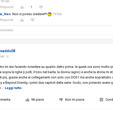
18 feb
Rispondi
1
w_Neo
Non ci posso credere!!!!
19 feb
Rispondi
 commento
ivaddo08
feb
tto mi sta facendo ricredere su quanto detto prima: le quest ora sono molto p
e sopra le righe (i polli, il tizio nel barile, la donna ragno) e anche la storia mi s
i più, grazie anche ai collegamenti non solo con DOS1 ma anche soprattutto
ity e Beyond Divinity, i primi due capitoli della serie. Godo, non potendo avere
in
…
Leggi tutto
mmenta
Mi piace
Non mi piace
Condi