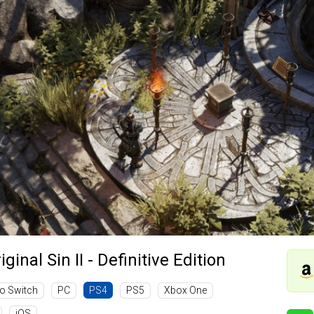
iginal Sin II - Definitive Edition
o Switch
PC
PS5
Xbox One
PS4
iOS