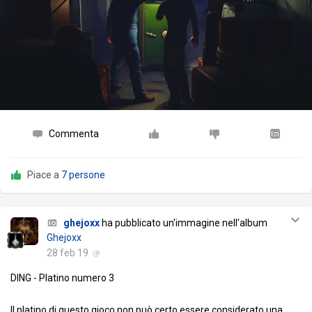
Commenta
Piace a
7 persone
ghejoxx
ha pubblicato un'immagine nell'album
Ghejoxx
28 feb 19
DING - Platino numero 3
Il platino di questo gioco non può certo essere considerato una