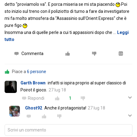
detto "proviamolo va". E porca miseria se mi sta piacendo
Poi
sto inizio sul treno con il poliziotto di turno a fare da investigatore
mi fa molto atmosfera da "Assassinio sull'Orient Express" che è
pure figo
Insomma una di quelle perle a cui ti appassioni dopo che
…
Leggi
tutto
Commenta
Piace a
6 persone
Garth Brown
infatti si ispira proprio al super classico di
Poirot il gioco.
27 lug 18
Rispondi
1
Ghost92
Anche il protagonista!
27 lug 18
Scrivi un commento