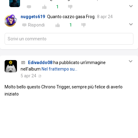
1
nuggets619
Quanto cazzo gasa Frog.
8 apr 24
Rispondi
1
Scrivi un commento
Edivaddo08
ha pubblicato un'immagine
nell'album
Nel frattempo su...
5 apr 24
Molto bello questo Chrono Trigger, sempre più felice di averlo
iniziato