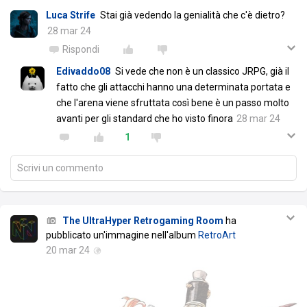
Luca Strife
Stai già vedendo la genialità che c'è dietro?
28 mar 24
Rispondi
Edivaddo08
Si vede che non è un classico JRPG, già il
fatto che gli attacchi hanno una determinata portata e
che l'arena viene sfruttata così bene è un passo molto
avanti per gli standard che ho visto finora
28 mar 24
1
Scrivi un commento
The UltraHyper Retrogaming Room
ha
pubblicato un'immagine nell'album
RetroArt
20 mar 24