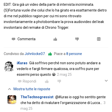
EDIT: Gira già un video della parte di intervista incriminata.
(S)Fortuna vuole che colui che lo ha girato era esattamente dietro
di me nel pubblico ragion per cui mi sono ritrovato
involontariamente a photobombare la prova audiovideo del leak
involontario del remake di Chrono Trigger.
Commenta
Condiviso da
Johnlocke07
.
Piace a
8 persone
iKuras
Già soffrivo perché non sono potuto andare a
vederlo e fargli firmare qualcosa, ora soffro pure per
essermi perso questo 😭
2 mag 25
Rispondi
Mostra tutte le risposte
TheTechnogressist
@iKuras io oggi ho sentito gente
che ha detto di rivalutare l'organizzazione di Lucca...
3
mag 25