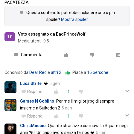
PACATEZZA.
…
Questo contenuto potrebbe includere uno o più
spoiler!
Mostra spoiler
Voto assegnato da BadPrinceWolf
10
Media utenti:
9.5
Commenta
Condiviso da
Dear Red
e
altri 2
.
Piace a
16 persone
Luca Strife
❤️
5 gen
Rispondi
1
Games N Goblins
Per me il miglior jrpg di sempre
insieme a Suikoden 2
5 gen
Rispondi
1
ChrisMuccio
Quanto stracazzo cucinava la Square negli
anni '90. Un capolavoro senza tempo ❤️
5 gen