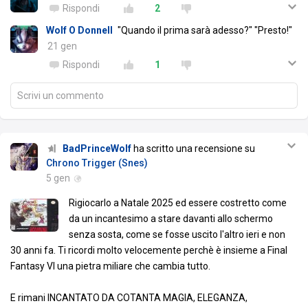
Rispondi
2
Wolf O Donnell
"Quando il prima sarà adesso?" "Presto!"
21 gen
Rispondi
1
Scrivi un commento
BadPrinceWolf
ha scritto una recensione su
Chrono Trigger (Snes)
5 gen
Rigiocarlo a Natale 2025 ed essere costretto come
da un incantesimo a stare davanti allo schermo
senza sosta, come se fosse uscito l'altro ieri e non
30 anni fa. Ti ricordi molto velocemente perchè è insieme a Final
Fantasy VI una pietra miliare che cambia tutto.
E rimani INCANTATO DA COTANTA MAGIA, ELEGANZA,