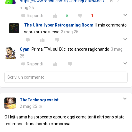
https://www.reddit.com/r/GamingLeaksAndR …
3
mag 25
Rispondi
5
1
The UltraHyper Retrogaming Room
Il mio commento
sopra ora ha senso
3 mag 25
Cyan
Prima FFVI, sul IX ci sto ancora ragionando
3 mag
25
Rispondi
Scrivi un commento
TheTechnogressist
2 mag 25
O Hoji-sama ha sbroccato oppure oggi come tanti altri sono stato
testimone di una bomba clamorosa.