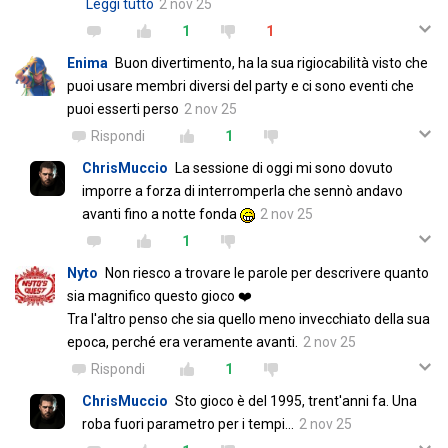
Leggi tutto
2 nov 25
1
1
Enima
Buon divertimento, ha la sua rigiocabilità visto che
puoi usare membri diversi del party e ci sono eventi che
puoi esserti perso
2 nov 25
Rispondi
1
ChrisMuccio
La sessione di oggi mi sono dovuto
imporre a forza di interromperla che sennò andavo
avanti fino a notte fonda
2 nov 25
1
Nyto
Non riesco a trovare le parole per descrivere quanto
sia magnifico questo gioco ❤️
Tra l'altro penso che sia quello meno invecchiato della sua
epoca, perché era veramente avanti.
2 nov 25
Rispondi
1
ChrisMuccio
Sto gioco è del 1995, trent'anni fa. Una
roba fuori parametro per i tempi...
2 nov 25