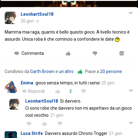
LeonhartSoul18
20 gen
Mamma mia raga, quanto é bello questo gioco. A livello tecnico è
assurdo. Unica roba è che comincio a confondere le date
Commenta
Condiviso da
Garth Brown
e
un altro
.
Piace a
20 persone
Enima
gioco senza tempo, in tutti i sensi
20 gen
Rispondi
2
LeonhartSoul18
Si davvero.
Ci sono robe che davvero non mi aspettavo da un gioco
così vecchio
21 gen
Luca Strife
Davvero assurdo Chrono Trigger
21 gen