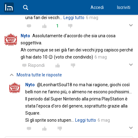
è una cosa tanto soggettiva
Accedi
Iscriviti
Il gioco secondo me è godibilissimo. Poi per carità sono
una fan dei vecch
…
Leggi tutto
6 mag
1
Nyto
Assolutamente d'accordo che sia una cosa
soggettiva.
Ah comunque se sei già fan dei vecchi jrpg capisco perché
gli hai dato 10 😉 (voto che condivido)
6 mag
Rispondi
Mostra tutte le risposte
Nyto
@LeonhartSoul18 no ma hai ragione, giochi così
belli non ne fanno più, o almeno ne escono pochissimi...
Il periodo dal Super Nintendo alla prima PlayStation è
stata l'epoca d'oro del genere, soprattutto grazie alla
Square.
Sì gli sprite sono stupen
…
Leggi tutto
6 mag