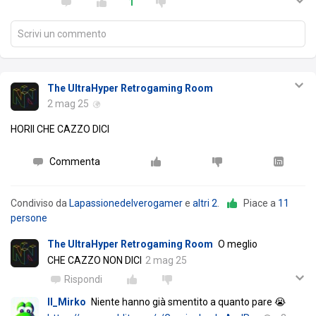
1
Scrivi un commento
The UltraHyper Retrogaming Room
2 mag 25
HORII CHE CAZZO DICl
Commenta
Condiviso da
Lapassionedelverogamer
e
altri 2
.
Piace a
11
persone
The UltraHyper Retrogaming Room
O meglio
CHE CAZZO NON DICI
2 mag 25
Rispondi
Il_Mirko
Niente hanno già smentito a quanto pare 😭