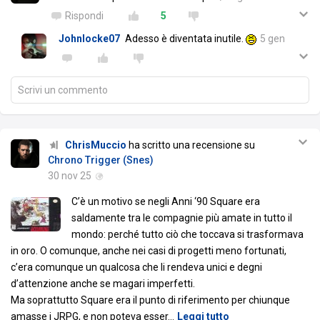
Rispondi
5
Johnlocke07
Adesso è diventata inutile.
5 gen
Scrivi un commento
ChrisMuccio
ha scritto una recensione su
Chrono Trigger (Snes)
30 nov 25
C’è un motivo se negli Anni ‘90 Square era
saldamente tra le compagnie più amate in tutto il
mondo: perché tutto ciò che toccava si trasformava
in oro. O comunque, anche nei casi di progetti meno fortunati,
c’era comunque un qualcosa che li rendeva unici e degni
d’attenzione anche se magari imperfetti.
Ma soprattutto Square era il punto di riferimento per chiunque
amasse i JRPG, e non poteva esser
…
Leggi tutto