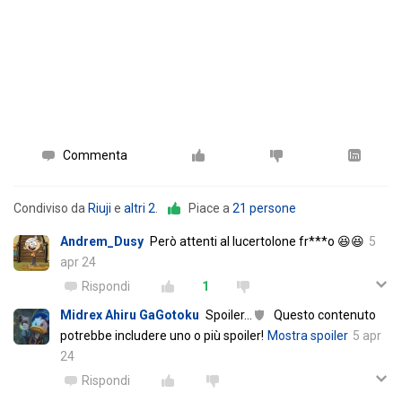
Commenta
Condiviso da
Riuji
e
altri 2
.
Piace a
21 persone
Andrem_Dusy
Però attenti al lucertolone fr***o 😆😆
5
apr 24
Rispondi
1
Midrex Ahiru GaGotoku
Spoiler
…
Questo contenuto
potrebbe includere uno o più spoiler!
Mostra spoiler
5 apr
24
Rispondi