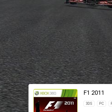
F1 2011
3DS
PC