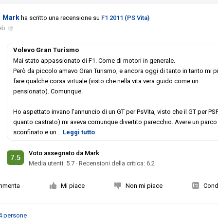
Mark
ha scritto una recensione su
F1 2011 (PS Vita)
eb
Volevo Gran Turismo
Mai stato appassionato di F1. Come di motori in generale.
Però da piccolo amavo Gran Turismo, e ancora oggi di tanto in tanto mi p
fare qualche corsa virtuale (visto che nella vita vera guido come un
pensionato). Comunque.
Ho aspettato invano l’annuncio di un GT per PsVita, visto che il GT per PS
quanto castrato) mi aveva comunque divertito parecchio. Avere un parco
sconfinato e un
…
Leggi tutto
Voto assegnato da Mark
7.5
Media utenti:
5.7
·
Recensioni della critica: 6.2
mmenta
Mi piace
Non mi piace
Condi
4 persone