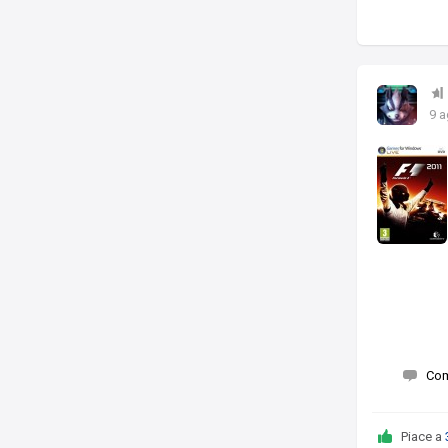
9 a
Co
Piace a