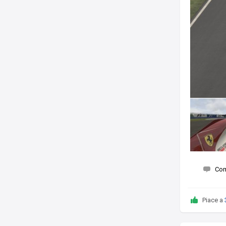
Co
Piace a