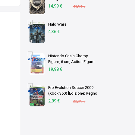
Phantásien – Michael Endes
14,99 €
41,91 €
zeitloser Fantasy‑Klassiker
(German Edition)
Halo Wars
4,36 €
Nintendo Chain Chomp
Figure, 6 cm, Action Figure
articolata snodata, Perfetta
19,98 €
per Bambini e Collezionisti
Pro Evolution Soccer 2009
(Xbox 360) [Edizione: Regno
Unito]
2,99 €
22,39 €