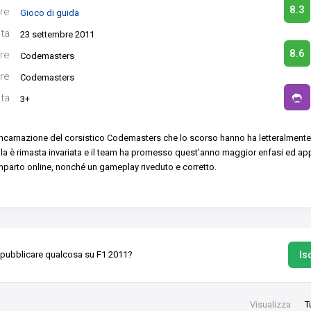
8.3
re
Gioco di guida
ita
23 settembre 2011
8.6
re
Codemasters
re
Codemasters
ata
3+
incarnazione del corsistico Codemasters che lo scorso hanno ha letteralmente 
la è rimasta invariata e il team ha promesso quest'anno maggior enfasi ed appr
omparto online, nonché un gameplay riveduto e corretto.
Isc
 pubblicare qualcosa su F1 2011?
Visualizza
T