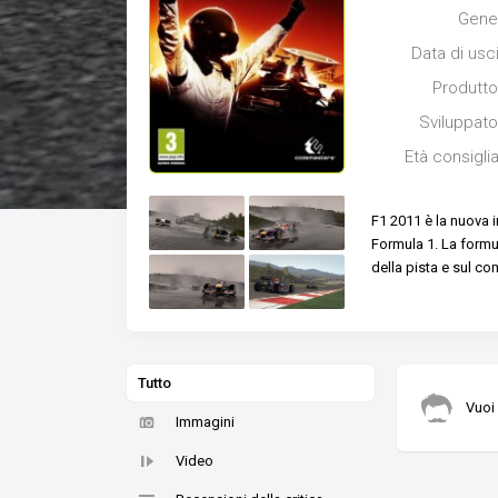
Gene
Data di usc
Produtto
Sviluppato
Età consigli
F1 2011 è la nuova 
Formula 1. La formu
della pista e sul c
Tutto
Vuoi
Immagini
Video