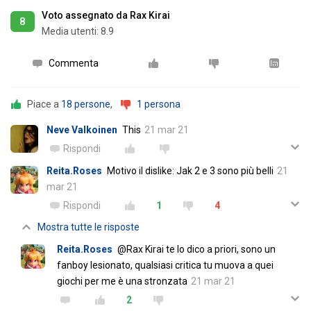
Voto assegnato da Rax Kirai
8
Media utenti:
8.9
Commenta
Piace a
18 persone
,
1 persona
Neve Valkoinen
This
21 mar 21
Rispondi
Reita.Roses
Motivo il dislike: Jak 2 e 3 sono più belli
21
mar 21
Rispondi
1
4
Mostra tutte le risposte
Reita.Roses
@Rax Kirai te lo dico a priori, sono un
fanboy lesionato, qualsiasi critica tu muova a quei
giochi per me è una stronzata
21 mar 21
2