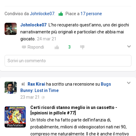
Condiviso da
Johnlocke07
.
Piace a
17 persone
Johnlocke07
L'ho recuperato quest'anno, uno dei giochi
narrativamente più originali e particolari che abbia mai
giocato.
24 mar 21
Rispondi
3
Scrivi un commento
Rax Kirai
ha scritto una recensione su
Bugs
Bunny: Lost in Time
23 mar 21
Certi ricordi stanno meglio in un cassetto -
[opinioni in pillole #77]
Un titolo che ha fatto parte dell'infanzia di,
probabilmente, milioni di videogiocatori nati nei 90,
compreso me naturalmente. Il che è anche il motivo