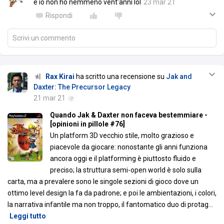
e io non ho nemmeno vent'anni lol
23 mar 21
Rispondi
Scrivi un commento
Rax Kirai
ha scritto una recensione su
Jak and
Daxter: The Precursor Legacy
21 mar 21
Quando Jak & Daxter non faceva bestemmiare -
[opinioni in pillole #76]
Un platform 3D vecchio stile, molto grazioso e
piacevole da giocare: nonostante gli anni funziona
ancora oggi e il platforming è piuttosto fluido e
preciso; la struttura semi-open world è solo sulla
carta, ma a prevalere sono le singole sezioni di gioco dove un
ottimo level design la fa da padrone; e poi le ambientazioni, i colori,
la narrativa infantile ma non troppo, il fantomatico duo di protag
…
Leggi tutto