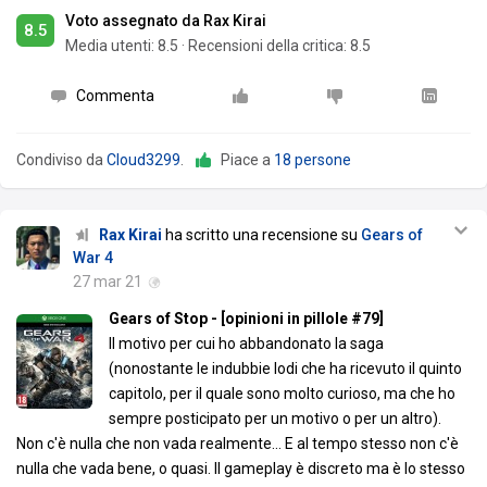
Voto assegnato da Rax Kirai
8.5
Media utenti:
8.5
·
Recensioni della critica: 8.5
Commenta
Condiviso da
Cloud3299
.
Piace a
18 persone
Rax Kirai
ha scritto una recensione su
Gears of
War 4
27 mar 21
Gears of Stop - [opinioni in pillole #79]
Il motivo per cui ho abbandonato la saga
(nonostante le indubbie lodi che ha ricevuto il quinto
capitolo, per il quale sono molto curioso, ma che ho
sempre posticipato per un motivo o per un altro).
Non c'è nulla che non vada realmente... E al tempo stesso non c'è
nulla che vada bene, o quasi. Il gameplay è discreto ma è lo stesso