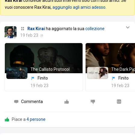
Rax Kirai
condivide alcuni suoi interventi solo con i suoi amici. Se
vuoi conoscere Rax Kirai,
aggiungilo agli amici adesso
.
Rax Kirai
ha aggiornato la sua
collezione
19 feb 23
The Callisto Protocol
Finito
Finito
19 feb 23
19 feb 23
Commenta
Piace a
4 persone