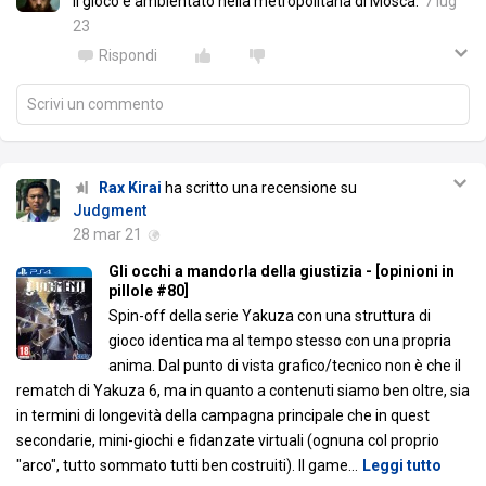
Il gioco è ambientato nella metropolitana di Mosca.
7 lug
23
Rispondi
Scrivi un commento
Rax Kirai
ha scritto una recensione su
Judgment
28 mar 21
Gli occhi a mandorla della giustizia - [opinioni in
pillole #80]
Spin-off della serie Yakuza con una struttura di
gioco identica ma al tempo stesso con una propria
anima. Dal punto di vista grafico/tecnico non è che il
rematch di Yakuza 6, ma in quanto a contenuti siamo ben oltre, sia
in termini di longevità della campagna principale che in quest
secondarie, mini-giochi e fidanzate virtuali (ognuna col proprio
"arco", tutto sommato tutti ben costruiti). Il game
…
Leggi tutto