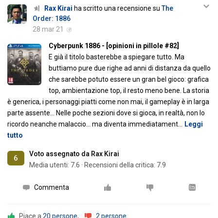
Rax Kirai
ha scritto una recensione su
The
Order: 1886
28 mar 21
Cyberpunk 1886 - [opinioni in pillole #82]
E già il titolo basterebbe a spiegare tutto. Ma
buttiamo pure due righe ad anni di distanza da quello
che sarebbe potuto essere un gran bel gioco: grafica
top, ambientazione top, il resto meno bene. La storia
è generica, i personaggi piatti come non mai, il gameplay è in larga
parte assente... Nelle poche sezioni dove si gioca, in realtà, non lo
ricordo neanche malaccio... ma diventa immediatament
…
Leggi
tutto
Voto assegnato da Rax Kirai
6
Media utenti:
7.6
·
Recensioni della critica: 7.9
Commenta
Piace a
20 persone
,
2 persone