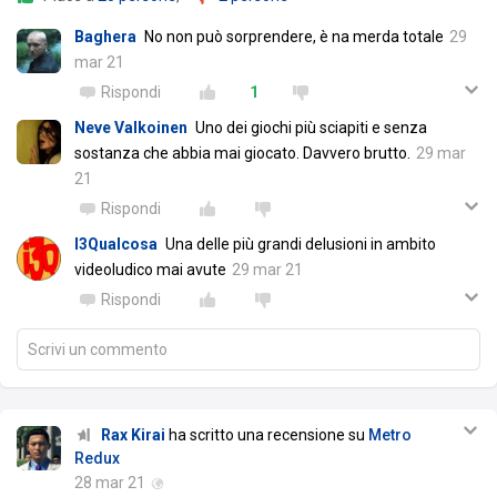
Baghera
No non può sorprendere, è na merda totale
29
mar 21
Rispondi
1
Neve Valkoinen
Uno dei giochi più sciapiti e senza
sostanza che abbia mai giocato. Davvero brutto.
29 mar
21
Rispondi
I3Qualcosa
Una delle più grandi delusioni in ambito
videoludico mai avute
29 mar 21
Rispondi
Scrivi un commento
Rax Kirai
ha scritto una recensione su
Metro
Redux
28 mar 21