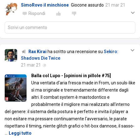
SimoRovo il minchione
Giocone assurdo
21 mar 21
Rispondi
Scrivi un commento
Rax Kirai
ha scritto una recensione su
Sekiro:
Shadows Die Twice
21 mar 21
Balla col Lupo - [opinioni in pillole #75]
Una ventata d'aria fresca made in From, un souls-like
sì ma originale e tremendamente differente dagli
altri. Il combat system è mastodontico e
probabilmente il migliore mai realizzato all'interno
del genere: il sistema della postura è perfetto e invita il player a
non esitare ma pressare continuamente l'avversario, le parate
rispettano il timing, niente glitch grafici o hit-box dannose, il sasso-
…
Leggi tutto