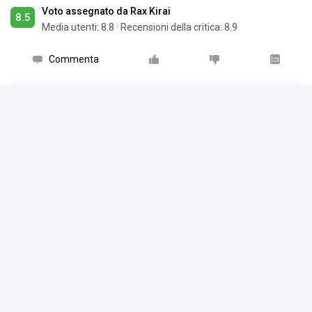
Voto assegnato da Rax Kirai
8.5
Media utenti:
8.8
·
Recensioni della critica: 8.9
Commenta
Piace a
13 persone
Rax Kirai
ha scritto una recensione su
Kingdom
Hearts Re:Coded
21 mar 21
Kingdom Hearts Re:Cycling - [opinioni in pillole
#74]
C'è del gioco in questa ennesima operazione riciclo
targata Kingdom Hearts? Fortunatamente sì, e che
gran bel gioco: prende tutto il meglio dei capitoli portatili
precedenti come la struttura deck-based di Birth by Sleep e il
sistema di crescita e potenziamento del personaggio simil-358,
ma riproponendoli in una veste più corposa e matura oltre che