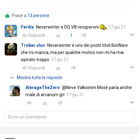
Piace a
13 persone
Ferdix
Neverwinter e DQ VIII recuperoni
17 giu 21
Rispondi
1
Trobar clus
Neverwinter è uno dei pochi titoli BioWare
che mi manca, ma per qualche motivo non mi ha mai
ispirato troppo
17 giu 21
Rispondi
Mostra tutte le risposte
AlerageTheZero
@Neve Valkoinen Mosè parla anche
male di arcanum grr
17 giu 21
Scrivi un commento