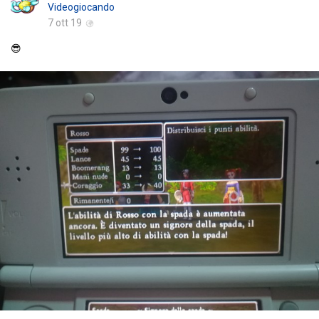
Videogiocando
7 ott 19
😎