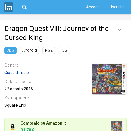
Accedi
Iscriviti
Dragon Quest VIII: Journey of the
Cursed King
Android
PS2
iOS
3DS
Genere
Gioco di ruolo
Data di uscita
27 agosto 2015
Sviluppatore
Square Enix
Compralo su Amazon.it
81,78 €