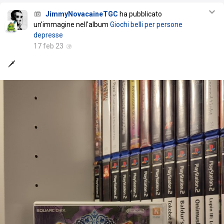
JimmyNovacaineTGC
ha pubblicato
un'immagine nell'album
Giochi belli per persone
depresse
17 feb 23
🗡️