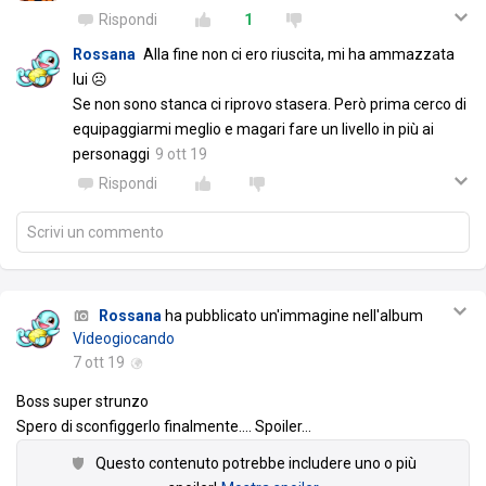
Rispondi
1
Rossana
Alla fine non ci ero riuscita, mi ha ammazzata
lui ☹️
Se non sono stanca ci riprovo stasera. Però prima cerco di
equipaggiarmi meglio e magari fare un livello in più ai
personaggi
9 ott 19
Rispondi
Scrivi un commento
Rossana
ha pubblicato un'immagine nell'album
Videogiocando
7 ott 19
Boss super strunzo
Spero di sconfiggerlo finalmente.... Spoiler
…
Questo contenuto potrebbe includere uno o più