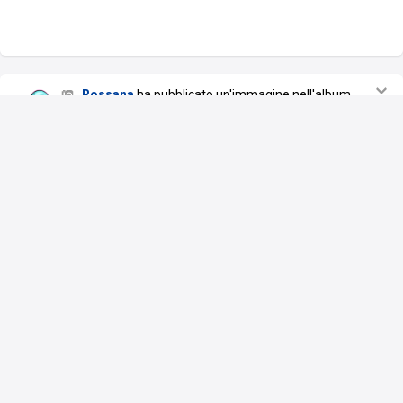
Rossana
ha pubblicato un'immagine nell'album
Videogiocando
29 set 19
Contro il boss grrrrr spoiler
…
Questo contenuto potrebbe includere uno o più
spoiler!
Mostra spoiler
Commenta
Piace a
7 persone
Rossana
ha pubblicato un'immagine nell'album