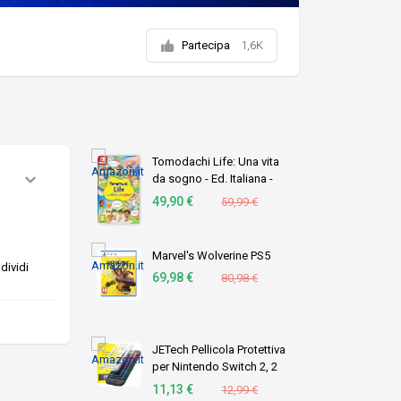
Partecipa
1,6K
Tomodachi Life: Una vita
da sogno - Ed. Italiana -
Versione su scheda
49,90 €
59,99 €
Marvel's Wolverine PS5
dividi
69,98 €
80,98 €
JETech Pellicola Protettiva
per Nintendo Switch 2, 2
Pezzi
11,13 €
12,99 €