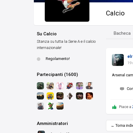
Calcio
Bacheca
Su Calcio
Stanza su tutta la Serie A e il calcio
internazionale!
el
Regolamento!
19
Partecipanti (1600)
Arsenal camp
Co
Piace a
Amministratori
← Torna indi