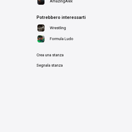
AmazingAlex
Potrebbero interessarti
Wrestling
Formula Ludo
Crea una stanza
Segnala stanza