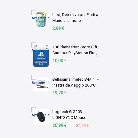
Last, Detersivo per Piatti a
Mano al Limone,
Neutralizza gli Odori,
2,99 €
Azione Sgrassante -
Formato Scorta, 1,8 Litri
10€ PlayStation Store Gift
Card per PlayStation Plus,
Account italiano [Codice
10,00 €
per email]
Bellissima Imetec B-Mini –
Piastra da viaggio 200°C
19,70 €
Logitech G G203
LIGHTSYNC Mouse
Gaming con Illuminazione
20,99 €
34,99 €
RGB