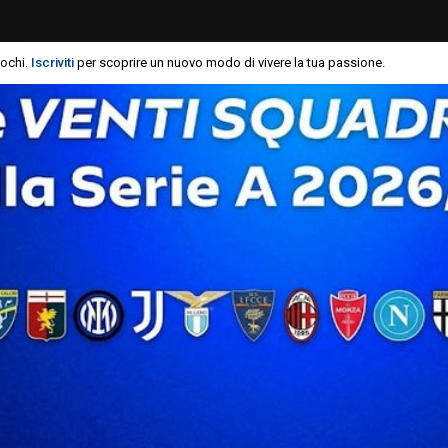
iochi.
Iscriviti
per scoprire un nuovo modo di vivere la tua passione.