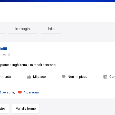
Immagini
Info
ric88
 mag
ione d'Inghilterra, i miracoli esistono
mmenta
Mi piace
Non mi piace
Con
2 persone
,
1 persona
etro
Vai alla home