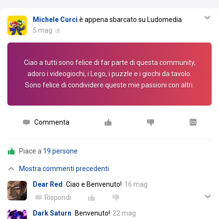
Michele Curci
è appena sbarcato su Ludomedia
5 mag
Ciao a tutti sono felice di far parte di questa community,
adoro i videogiochi, i Lego, i puzzle e i giochi da tavolo.
Sono felice di condividere queste mie passioni con altri.
Commenta
Piace a
19 persone
Mostra commenti precedenti
Dear Red
Ciao e Benvenuto!
16 mag
Rispondi
Dark Saturn
Benvenuto!
22 mag