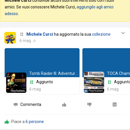
Michele Curci
condivide alcuni suoi interventi solo con i suoi
amici. Se vuoi conoscere Michele Curci,
aggiungilo agli amici
adesso
.
Michele Curci
ha aggiornato la sua
collezione
6 mag
Tomb Raider III: Adventures of Lara Croft
Aggiunto
Aggiunt
6 mag
6 mag
Commenta
Piace a
6 persone